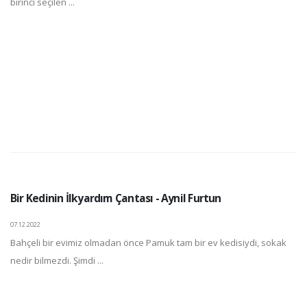
birinci seçilen ...
Bir Kedinin İlkyardım Çantası - Aynil Furtun
07.12.2022
Bahçeli bir evimiz olmadan önce Pamuk tam bir ev kedisiydi, sokak
nedir bilmezdi. Şimdi ...