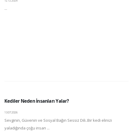
12.12.2024
...
Kediler Neden İnsanları Yalar?
13.07.2026
Sevginin, Güvenin ve Sosyal Bağın Sessiz Dili..Bir kedi elinizi
yaladığında çoğu insan ...