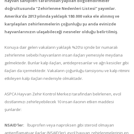
hayvan sahipleri tarafından yapılan bilgilendirmeler
doğrultusunda “Zehirlenme Nedenleri Listesi” yayımlar.
Amerika’da 2013 yılında yaklaşık 180.000 vaka ele alınmış ve
karşılaşılan zehirlenmelerin çoğunluğu şu anda evinizde
hayvanlarınızın ulaşabileceği nesneler olduğu belirtilmiş.
Konuya dair gelen vakaların yaklaşık %20’si içinde bir numaralı
zehirlenme sebebi hayvanların insan ilaçları yemesiyle meydana
gelmektedir. Bunlar kalp ilaçları, antidepresanlar ve ağrı kesiciler gibi
ilaçları da içermektedir. Vakaların çoğunluğu tansiyonu ve kalp ritmini
etkileyen kalp ilaçları nedeniyle olmaktadır.
ASPCA Hayvan Zehir Kontrol Merkezi tarafından belirlenen, evcil
dostlarımızı zehirleyebilecek 10 insan ilacının etken maddesi
şunlardır:
NSAID'ler:
İbuprofen veya naproksen gibi steroid olmayan
antienflamatuar ilaçlar (NSAID'ler), evcil hayvan zehirlenmelerinin en