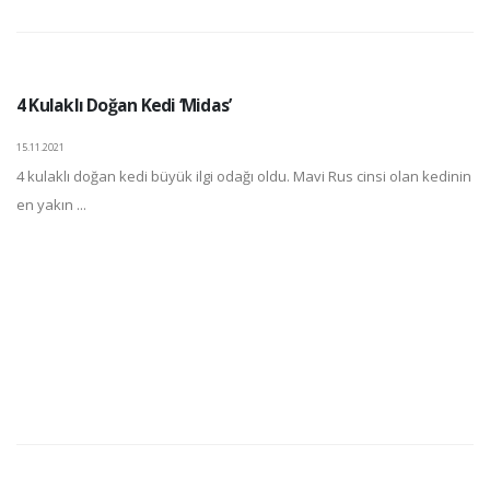
4 Kulaklı Doğan Kedi ‘Midas’
15.11.2021
4 kulaklı doğan kedi büyük ilgi odağı oldu. Mavi Rus cinsi olan kedinin
en yakın ...