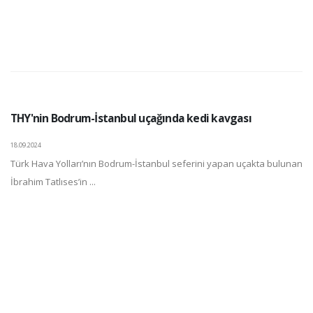
THY'nin Bodrum-İstanbul uçağında kedi kavgası
18.09.2024
Türk Hava Yolları’nın Bodrum-İstanbul seferini yapan uçakta bulunan
İbrahim Tatlıses’in ...