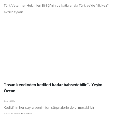
Türk Veteriner Hekimleri Birliği'nin de katkılarıyla Türkiye'de "ilk kez"
evcil hayvan ...
“İnsan kendinden kedileri kadar bahsedebilir” - Yeşim
Özcan
27.01.2020
Kedici’nin her sayısı benim için sürprizlerle dolu, meraklı bir
bekleyiştir. Keditör ...