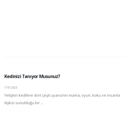
Kedinizi Tanıyor Musunuz?
17.01.2023
Yetişkin kedilere dört çeşit uyarıcının mama, oyun, koku ve insanla
ilişkisi sunulduğu bir ...