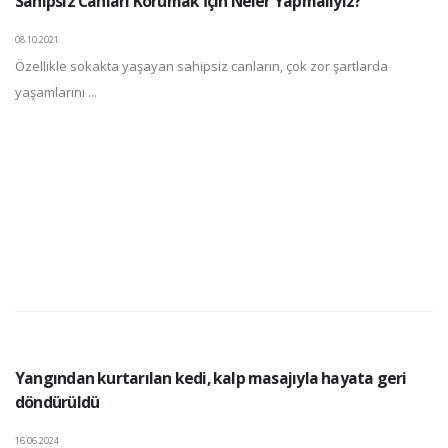
Sahipsiz Canları Korumak İçin Neler Yapmalıyız?
08.10.2021
Özellikle sokakta yaşayan sahipsiz canların, çok zor şartlarda
yaşamlarını ...
Yangından kurtarılan kedi, kalp masajıyla hayata geri
döndürüldü
16.06.2024