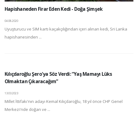
Hapishaneden Firar Eden Kedi - Doğa Şimşek
04.08.2020
Uyuşturucu ve SIM kartı kaçakçılığından içeri alınan kedi, Sri Lanka
hapishanesinden ...
Kılıçdaroğlu Şero'ya Söz Verdi: “Yaş Mamayı Lüks
Olmaktan Çıkaracağım”
13.03.2023
Millet İttifakı'nın adayı Kemal Kılıçdaroğlu, 18 yıl önce CHP Genel
Merkezi'nde doğan ve ...