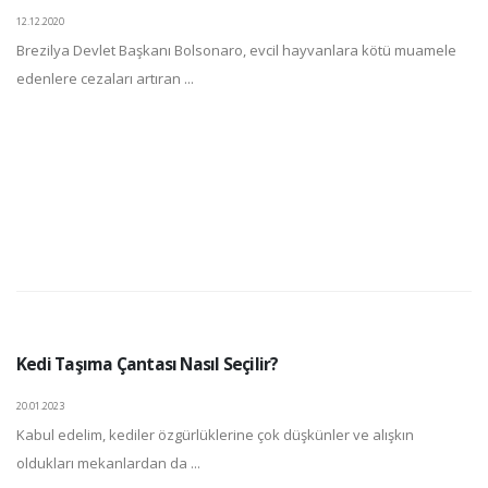
12.12.2020
Brezilya Devlet Başkanı Bolsonaro, evcil hayvanlara kötü muamele
edenlere cezaları artıran ...
Kedi Taşıma Çantası Nasıl Seçilir?
20.01.2023
Kabul edelim, kediler özgürlüklerine çok düşkünler ve alışkın
oldukları mekanlardan da ...