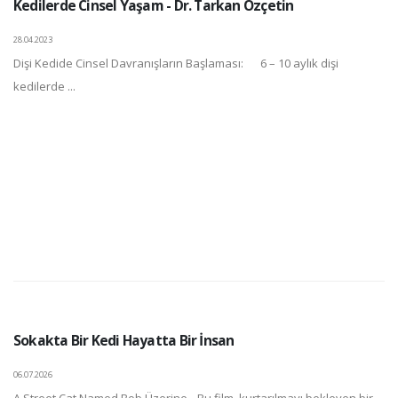
Kedilerde Cinsel Yaşam - Dr. Tarkan Özçetin
28.04.2023
Dişi Kedide Cinsel Davranışların Başlaması: 6 – 10 aylık dişi
kedilerde ...
Sokakta Bir Kedi Hayatta Bir İnsan
06.07.2026
A Street Cat Named Bob Üzerine…Bu film, kurtarılmayı bekleyen bir