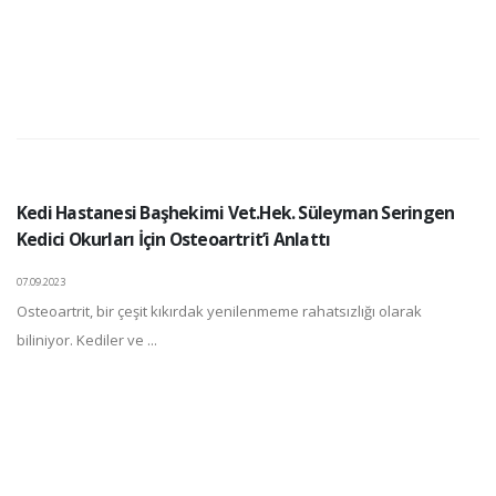
Kedi Hastanesi Başhekimi Vet.Hek. Süleyman Seringen
Kedici Okurları İçin Osteoartrit’i Anlattı
07.09.2023
Osteoartrit, bir çeşit kıkırdak yenilenmeme rahatsızlığı olarak
biliniyor. Kediler ve ...