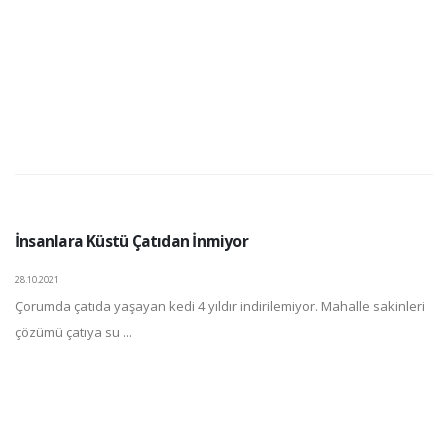
İnsanlara Küstü Çatıdan İnmiyor
28.10.2021
Çorumda çatıda yaşayan kedi 4 yıldır indirilemiyor. Mahalle sakinleri
çözümü çatıya su ...