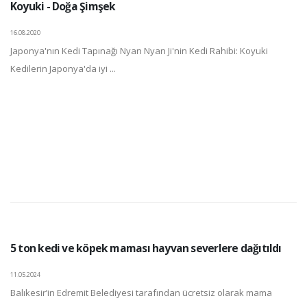
Koyuki - Doğa Şimşek
16.08.2020
Japonya'nın Kedi Tapınağı Nyan Nyan Ji'nin Kedi Rahibi: Koyuki
Kedilerin Japonya'da iyi ...
5 ton kedi ve köpek maması hayvan severlere dağıtıldı
11.05.2024
Balıkesir’in Edremit Belediyesi tarafından ücretsiz olarak mama