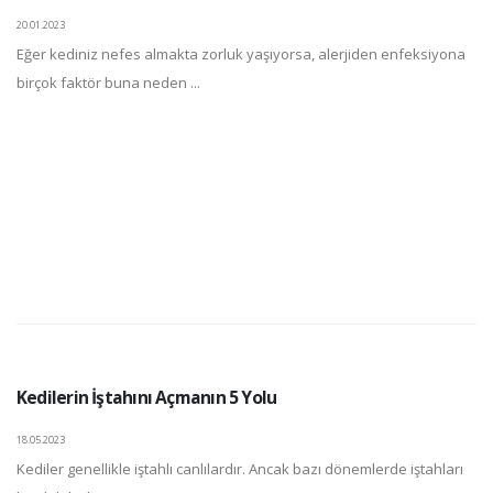
20.01.2023
Eğer kediniz nefes almakta zorluk yaşıyorsa, alerjiden enfeksiyona
birçok faktör buna neden ...
Kedilerin İştahını Açmanın 5 Yolu
18.05.2023
Kediler genellikle iştahlı canlılardır. Ancak bazı dönemlerde iştahları