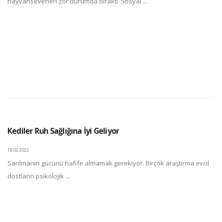
hayvanseverleri zor durumda bıraktı. Sosyal ...
Kediler Ruh Sağlığına İyi Geliyor
19.02.2022
Sarılmanın gücünü hafife almamak gerekiyor. Birçok araştırma evcil
dostların psikolojik ...