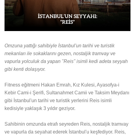
Omzuna yattığı sahibiyle İstanbul'un tarihi ve turistik
mekanları ile sokaklarını gezen, nostaljik tramvay ve
vapurla yolculuk da yapan "Reis" isimli kedi adeta seyyah
gibi kenti dolaşıyor.
Fitness eğitmeni Hakan Emrah, Kız Kulesi, Ayasofya-i
Kebir Cami-i Şerifi, Sultanahmet Camii ve Taksim Meydanı
gibi İstanbul'un tarihi ve turistik yerlerini Reis isimli
kedisiyle yaklaşık 3 yıldır geziyor.
Sahibinin omzunda etrafı seyreden Reis, nostaljik tramvay
ve vapurla da seyahat ederek İstanbul'u keşfediyor. Reis,