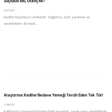
Suçluluk Mu, Utanç Mı?
07.07.2023
Kediler büyüleyici canlılardır. Bağımsız, zarif, yaramaz ve
sevimlidirler. Bir kedi ...
Araştırma: Kediler Bedava Yemeği Tercih Eden Tek Tür!
12.08.2021
Kaliforniya Üniversitesi’nden bilim insanları, seçim şansı verildiğinde