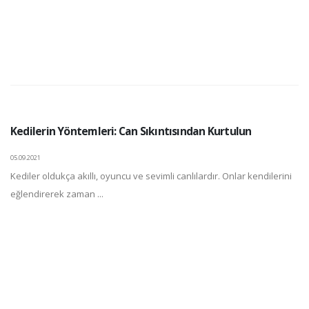
Kedilerin Yöntemleri: Can Sıkıntısından Kurtulun
05.09.2021
Kediler oldukça akıllı, oyuncu ve sevimli canlılardır. Onlar kendilerini
eğlendirerek zaman ...