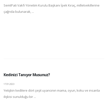
SemtPati Vakfı Yönetim Kurulu Başkanı İpek Kıraç, milletvekillerine
çağrıda bulunarak, ...
Kedinizi Tanıyor Musunuz?
17.01.2023
Yetişkin kedilere dört çeşit uyarıcının mama, oyun, koku ve insanla
ilişkisi sunulduğu bir ...