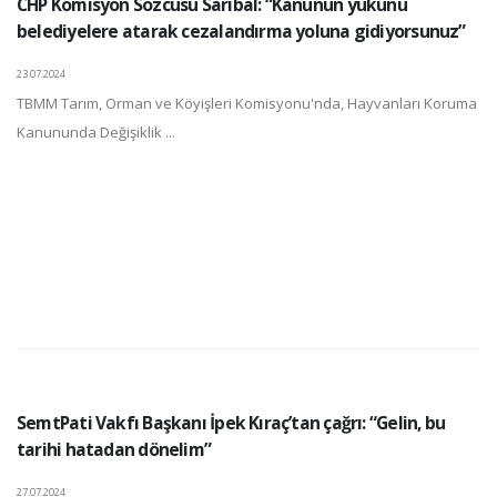
CHP Komisyon Sözcüsü Sarıbal: “Kanunun yükünü
belediyelere atarak cezalandırma yoluna gidiyorsunuz”
23.07.2024
TBMM Tarım, Orman ve Köyişleri Komisyonu'nda, Hayvanları Koruma
Kanununda Değişiklik ...
SemtPati Vakfı Başkanı İpek Kıraç’tan çağrı: “Gelin, bu
tarihi hatadan dönelim”
27.07.2024