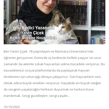
Ben Yaren Çiçek. 18 yaşındayım ve Marmara Üniversitesi'nde
öğrenim görüyorum. Evimizde üç kedimizle birlikte yaşıyor ve uzun
zamandır da ailemle sokak hayvanları adına mücadele veriyoruz. Bu
mücadelemizi sosyal platformlarda da paylaşarak hayvan
dostlarımız için umut ışığı olmaya çalışıyoruz. Tüm hayvanların sesi
olmak adına büyük emekler veriyoruz. Hayattaki en büyük isteğim
de sevginin yaşatacağını herkese duyurmak ve herkesi buna
inandırmak. Sevgi güzelleştirir, sevgi yaşatır...
15/10/2020