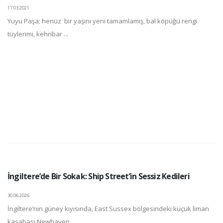
17.03.2021
Yuyu Paşa; henüz bir yaşını yeni tamamlamış, bal köpüğü rengi
tüylerimi, kehribar ...
İngiltere’de Bir Sokak: Ship Street’in Sessiz Kedileri
30.06.2026
İngiltere’nin güney kıyısında, East Sussex bölgesindeki küçük liman
kasabası Newhaven ...