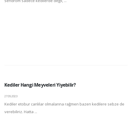
sendrom sadece kedilerde değil, ...
Kediler Hangi Meyveleri Yiyebilir?
27.05.2023
Kediler etobur canlılar olmalarına rağmen bazen kedilere sebze de
verebiliriz. Hatta ...