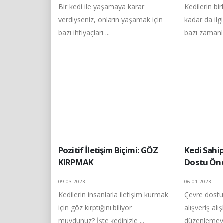
Bir kedi ile yaşamaya karar
Kedilerin bir
verdiyseniz, onların yaşamak için
kadar da ilg
bazı ihtiyaçları ...
bazı zamanla
Pozitif İletişim Biçimi: GÖZ
Kedi Sahip
KIRPMAK
Dostu Öne
09.03.2023
06.01.2023
Kedilerin insanlarla iletişim kurmak
Çevre dostu 
için göz kırptığını biliyor
alışveriş alış
muydunuz? İşte kedinizle ...
düzenlemeyi