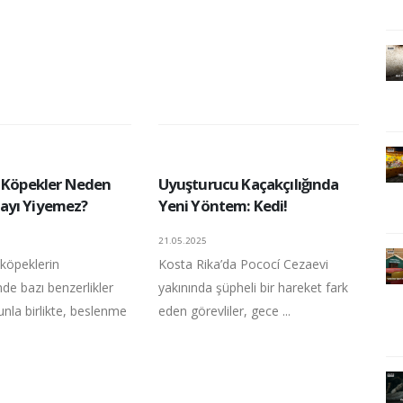
e Köpekler Neden
Uyuşturucu Kaçakçılığında
ayı Yiyemez?
Yeni Yöntem: Kedi!
21.05.2025
 köpeklerin
Kosta Rika’da Pococí Cezaevi
de bazı benzerlikler
yakınında şüpheli bir hareket fark
nunla birlikte, beslenme
eden görevliler, gece ...