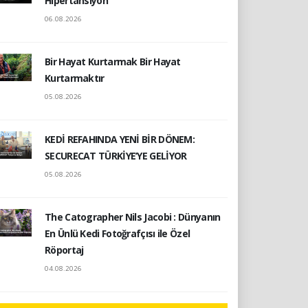
Hipertansiyon
06.08.2026
Bir Hayat Kurtarmak Bir Hayat
Kurtarmaktır
05.08.2026
KEDİ REFAHINDA YENİ BİR DÖNEM:
SECURECAT TÜRKİYE’YE GELİYOR
05.08.2026
The Catographer Nils Jacobi : Dünyanın
En Ünlü Kedi Fotoğrafçısı ile Özel
Röportaj
04.08.2026