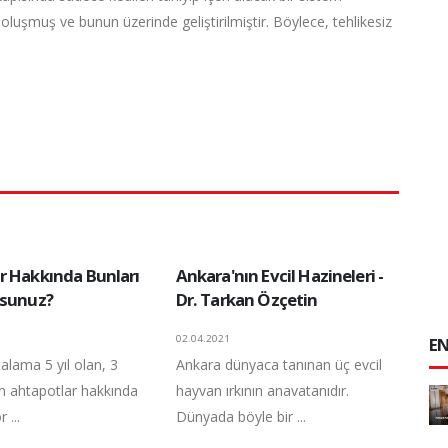
oluşmuş ve bunun üzerinde geliştirilmiştir. Böylece, tehlikesiz
r Hakkında Bunları
Ankara'nın Evcil Hazineleri -
usunuz?
Dr. Tarkan Özçetin
02.04.2021
EN
alama 5 yıl olan, 3
Ankara dünyaca tanınan üç evcil
an ahtapotlar hakkında
hayvan ırkının anavatanıdır.
 ...
Dünyada böyle bir ...