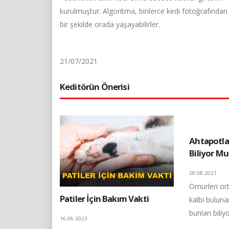
kurulmuştur. Algoritma, binlerce kedi fotoğrafından 
bir şekilde orada yaşayabilirler.
21/07/2021
Keditörün Önerisi
Ahtapotla
Biliyor M
28.08.2021
Ömürleri ort
Patiler İçin Bakım Vakti
kalbi bulun
bunları biliyor
16.06.2023