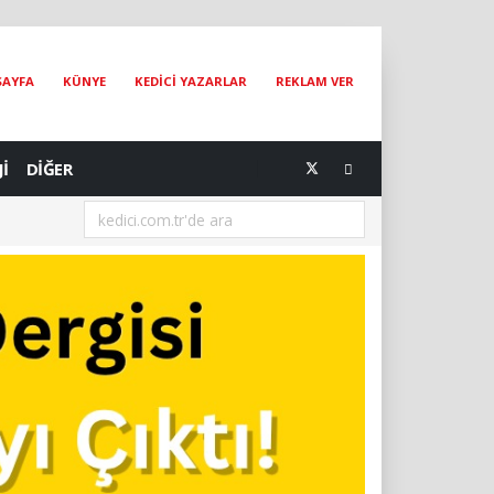
SAYFA
KÜNYE
KEDİCİ YAZARLAR
REKLAM VER
Jİ
DİĞER
[07.08.2026] Dünya Kediler Günü'nün Adresi İstanbul Kedi Müzesi