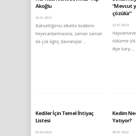
Akoğlu
“Mevcut y
çözülür”
25.01.2021
Bahsettiğimiz elbette kedilerin
22.07.2024
Hayvansever
heyecanlanmasına, zaman zaman
öldürme (öta
da çok ilginç davranışlar ...
diye karşı ...
Kediler İçin Temel İhtiyaç
Kedim Ne
Listesi
Yatıyor?
03.04.2023
30.07.2022