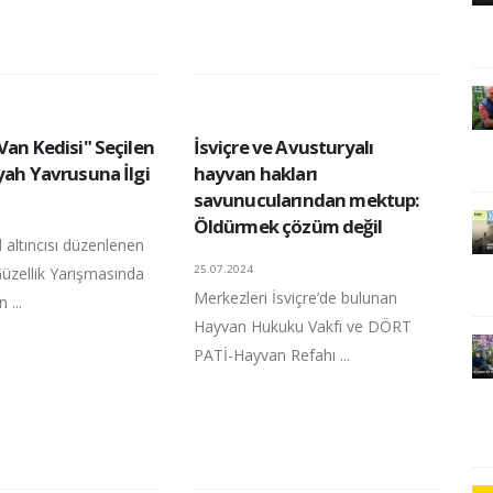
Van Kedisi" Seçilen
İsviçre ve Avusturyalı
yah Yavrusuna İlgi
hayvan hakları
savunucularından mektup:
Öldürmek çözüm değil
l altıncısı düzenlenen
25.07.2024
Güzellik Yarışmasında
Merkezleri İsviçre’de bulunan
 ...
Hayvan Hukuku Vakfı ve DÖRT
PATİ-Hayvan Refahı ...