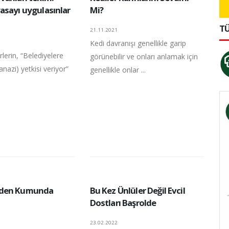
asayı uygulasınlar
Mi?
TÜ
21.11.2021
Kedi davranışı genellikle garip
lerin, “Belediyelere
görünebilir ve onları anlamak için
nazi) yetkisi veriyor”
genellikle onlar ...
den Kumunda
Bu Kez Ünlüler Değil Evcil
Dostları Başrolde
23.02.2022