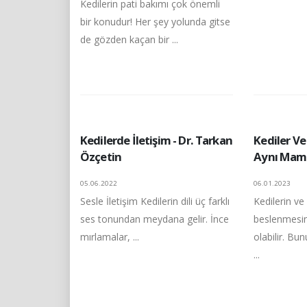
Kedilerin pati bakımı çok önemli
bir konudur! Her şey yolunda gitse
de gözden kaçan bir ...
Kedilerde İletişim - Dr. Tarkan
Kediler V
Özçetin
Aynı Mam
05.06.2022
06.01.2023
Sesle İletişim Kedilerin dili üç farklı
Kedilerin ve
ses tonundan meydana gelir. İnce
beslenmesin
mırlamalar, ...
olabilir. Bu
...