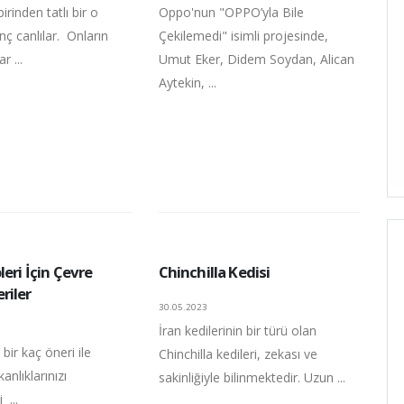
birinden tatlı bir o
Oppo'nun "OPPO’yla Bile
inç canlılar. Onların
Çekilemedi" isimli projesinde,
r ...
Umut Eker, Didem Soydan, Alican
Aytekin, ...
leri İçin Çevre
Chinchilla Kedisi
riler
30.05.2023
İran kedilerinin bir türü olan
bir kaç öneri ile
Chinchilla kedileri, zekası ve
kanlıklarınızı
sakinliğiyle bilinmektedir. Uzun ...
 ...