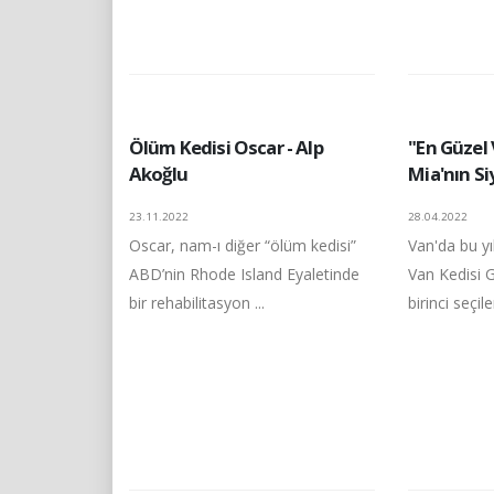
Ölüm Kedisi Oscar - Alp
"En Güzel 
Akoğlu
Mia'nın Si
23.11.2022
28.04.2022
Oscar, nam-ı diğer “ölüm kedisi”
Van'da bu yı
ABD’nin Rhode Island Eyaletinde
Van Kedisi 
bir rehabilitasyon ...
birinci seçilen