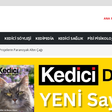
ANA 
KEDİCİ SÖYLEŞİ
KEDİPEDİA
KEDİCİ SAĞLIK
PİSİ PİSİKOLO
 Projelerin Paranoyak Altın Çağı