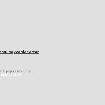
abani hayvanlar artar
nın popülasyonunun ...
KEDİCİ BİLİM