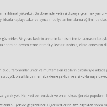
 girme ihtimali yüksektir. Bu dönemde kedinizi dışarıya çıkarmak yavru 
eyi idrarla kaplayacaktır ve ayrıca mobilyaları tırmalama eğiliminde olaca
ne güvenirler. Bir yavru kedinin annenin kendisini temiz tutmasını kola
a sonra da devam etme ihtimali yüksektir. Kediniz, elinizi annesinin di
ayan güçlü feromonlar üretir ve muhtemelen kedilerin birbirleriyle arkada
sı büyük olasılıkla bir merhaba deme şeklidir ve sizi koklamaya davet
e gerek yok. Her kedi benzersizdir ve onları okşadığınızda popolarını 
rını bu şekilde geçirebilirler. Diğer kediler ise size alıştıktan sonra ok