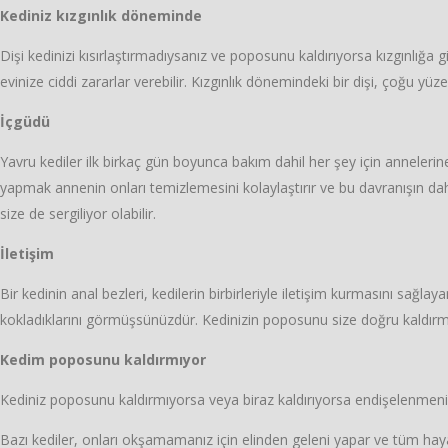
Kediniz kızgınlık döneminde
Dişi kedinizi kısırlaştırmadıysanız ve poposunu kaldırıyorsa kızgınlığa
evinize ciddi zararlar verebilir. Kızgınlık dönemindeki bir dişi, çoğu yüz
İçgüdü
Yavru kediler ilk birkaç gün boyunca bakım dahil her şey için anneleri
yapmak annenin onları temizlemesini kolaylaştırır ve bu davranışın dah
size de sergiliyor olabilir.
İletişim
Bir kedinin anal bezleri, kedilerin birbirleriyle iletişim kurmasını sağl
kokladıklarını görmüşsünüzdür. Kedinizin poposunu size doğru kaldırma
Kedim poposunu kaldırmıyor
Kediniz poposunu kaldırmıyorsa veya biraz kaldırıyorsa endişelenmeniz
Bazı kediler, onları okşamamanız için elinden geleni yapar ve tüm hayatla