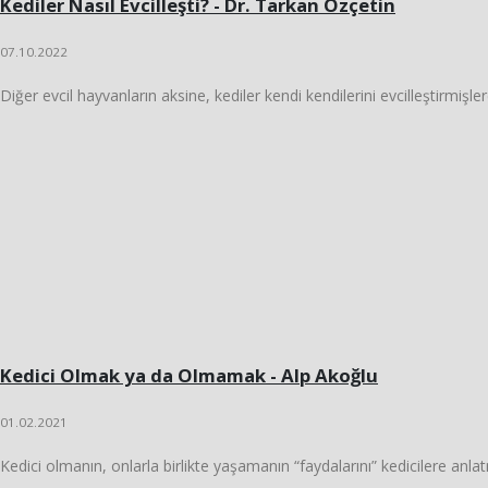
Kediler Nasıl Evcilleşti? - Dr. Tarkan Özçetin
07.10.2022
Diğer evcil hayvanların aksine, kediler kendi kendilerini evcilleştirmişlerd
Kedici Olmak ya da Olmamak - Alp Akoğlu
01.02.2021
Kedici olmanın, onlarla birlikte yaşamanın “faydalarını” kedicilere anla