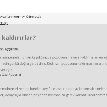
KEDİCİ HABER
Hayvanları Korumayı Öğrenecek
 Değil
kaldırırlar?
Örnek Uygulama
ve muhtemelen onları kaşıdığınızda popolarını havaya kaldırmaları en eğle
in çünkü doğru yerdesiniz. Kedinizin poposunu kaldırmasının altında 
eyeceğiz.
le Özel Röportaj
 muhtemel nedeni bundan keyif almasıdır. Popoyu kaldırmak sinirleri y
irler, dolayısıyla onların peşinden koşmanıza gerek kalmaz. Kedilerimi