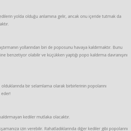
kedilerin yolda olduğu anlamına gelir, ancak onu içeride tutmak da
ktır.
ylaştırmanın yollarından biri de poposunu havaya kaldırmaktır. Bunu
line benzetiyor olabilir ve küçükken yaptığı popo kaldırma davranışını
ş olduklarında bir selamlama olarak birbirlerinin popolarını
 eder!
kaldırmayan kediler mutlaka olacaktır.
şamanıza izin verebilir. Rahatladıklarında diğer kediler gibi popolarını