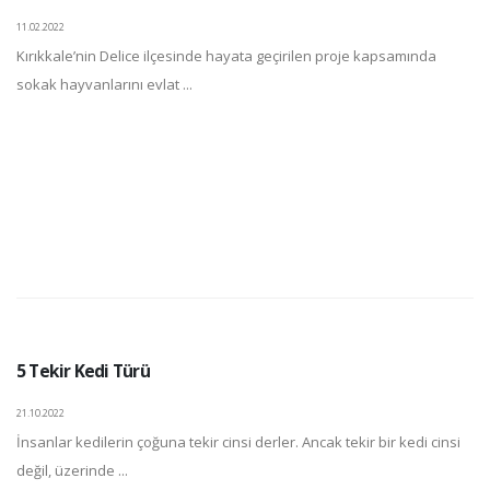
11.02.2022
Kırıkkale’nin Delice ilçesinde hayata geçirilen proje kapsamında
sokak hayvanlarını evlat ...
5 Tekir Kedi Türü
21.10.2022
İnsanlar kedilerin çoğuna tekir cinsi derler. Ancak tekir bir kedi cinsi
değil, üzerinde ...