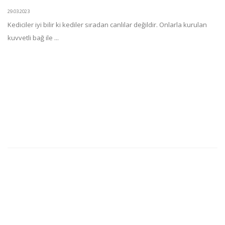
29.03.2023
Kediciler iyi bilir ki kediler sıradan canlılar değildir. Onlarla kurulan
kuvvetli bağ ile ...