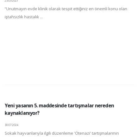
23.03.2021
“Unutmayın evde klinik olarak tespit ettiğiniz en önemli konu olan
iştahsızlık hastalık ...
Yeni yasanın 5. maddesinde tartışmalar nereden
kaynaklanıyor?
30.07.2024
Sokak hayvanlarıyla ilgili düzenleme 'Ötenazi' tartışmalarının