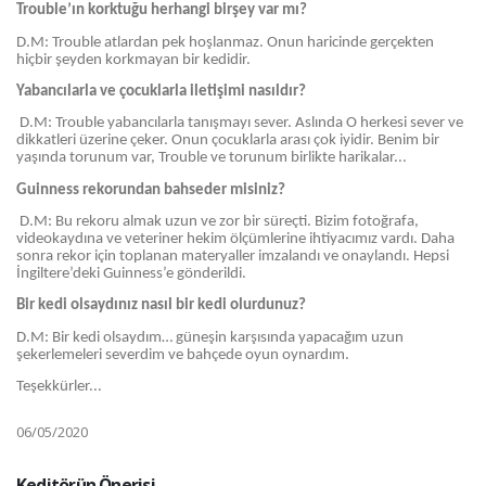
Trouble’ın korktuğu herhangi birşey var mı?
D.M: Trouble atlardan pek hoşlan
maz. Onun haricinde gerçekten
hiçbir şeyden korkmayan bir kedidir.
Yabancılarla ve çocuklarla iletişimi nasıldır?
D.M: Trouble yabancılarla tanışmayı sever. Aslında O herkesi sever ve
dikkatleri üzerine çeker. Onun çocuklarla arası çok iyidir. Benim bir
yaşında torunum var, Trouble ve torunum birlikte harikalar...
Guinness rekorundan bahseder misiniz?
D.M: Bu rekoru almak uzun ve zor bir süreçti. Bizim fotoğrafa,
video
kaydına ve veteriner hekim ölçümlerine ihtiyacımız vardı. Daha
sonra rekor için toplanan materyaller imzalandı ve onaylandı. Hepsi
İngiltere’deki Guinness’e gönderildi.
Bir kedi olsaydınız nasıl bir kedi olurdunuz?
D.M: Bir kedi olsaydım… güneşin karşısında yapacağım uzun
şekerlemeleri severdim ve bahçede oyun oynardım.
Teşekkürler...
06/05/2020
Keditörün Önerisi