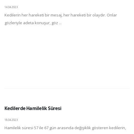
14.04.2023
Kedilerin her hareketi bir mesaj, her hareketi bir olaydır. Onlar
gözleriyle adeta konuşur, göz ...
Kedilerde Hamilelik Süresi
18.04.2023
Hamilelik süresi 57 ile 67 gün arasında değişiklik gösteren kedilerin,