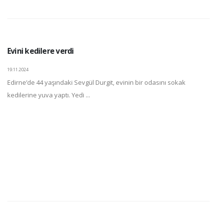
Evini kedilere verdi
19.11.2024
Edirne’de 44 yaşındaki Sevgül Durgit, evinin bir odasını sokak
kedilerine yuva yaptı. Yedi ...