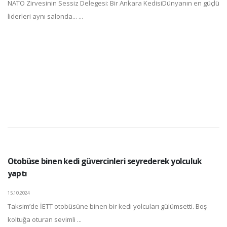
NATO Zirvesinin Sessiz Delegesi: Bir Ankara KedisiDünyanın en güçlü
liderleri aynı salonda... ...
Otobüse binen kedi güvercinleri seyrederek yolculuk
yaptı
15.10.2024
Taksim’de İETT otobüsüne binen bir kedi yolcuları gülümsetti. Boş
koltuğa oturan sevimli ...