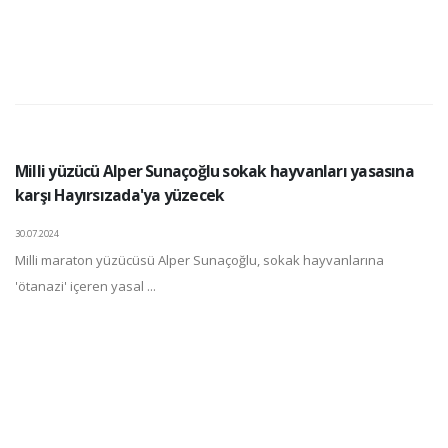
Milli yüzücü Alper Sunaçoğlu sokak hayvanları yasasına
karşı Hayırsızada'ya yüzecek
30.07.2024
Milli maraton yüzücüsü Alper Sunaçoğlu, sokak hayvanlarına
'ötanazi' içeren yasal ...