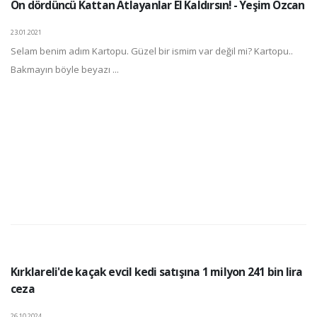
On dördüncü Kattan Atlayanlar El Kaldırsın! - Yeşim Özcan
23.01.2021
Selam benim adım Kartopu. Güzel bir ismim var değil mi? Kartopu..
Bakmayın böyle beyazı ...
Kırklareli'de kaçak evcil kedi satışına 1 milyon 241 bin lira
ceza
26.10.2024