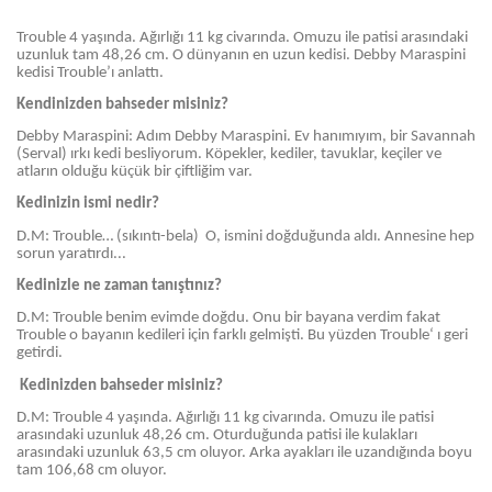
Trouble 4 yaşında. Ağırlığı 11 kg civarında. Omuzu ile patisi arasındaki
uzunluk tam 48,26 cm. O dünyanın en uzun kedisi. Debby Maraspini
kedisi Trouble’ı anlattı.
Kendinizden bahseder misiniz?
Debby Maraspini: Adım Debby Maraspini. Ev hanımıyım, bir Savannah
(Serval) ırkı kedi besliyorum. Köpekler, kediler, tavuklar, keçiler ve
atların olduğu küçük bir çiftliğim var.
Kedinizin ismi nedir?
D.M: Trouble… (sıkıntı-bela) O, ismini doğduğunda aldı. Annesine hep
sorun yaratırdı...
Kedinizle ne zaman tanıştınız?
D.M: Trouble benim evimde doğdu. Onu bir bayana verdim fakat
Trouble o bayanın kedileri için farklı gelmişti. Bu yüzden Trouble‘ ı geri
getirdi.
Kedinizden bahseder misiniz?
D.M: Trouble 4 yaşında. Ağırlığı 11 kg civarında. Omuzu ile patisi
arasındaki uzunluk 48,26 cm. Oturduğunda patisi ile kulakları
arasındaki uzunluk 63,5 cm oluyor. Arka ayakları ile uzandığında boyu
tam 106,68 cm oluyor.