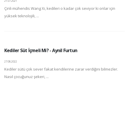
21.07.2021
Çinli mühendis Wang Xi, kedileri o kadar çok seviyor ki onlar için
yüksek teknolojili, ...
Kediler Süt İçmeli Mi? - Aynil Furtun
27.08.2022
Kediler sütü çok sever fakat kendilerine zarar verdiğini bilmezler.
Nasıl çocuğunuz şekeri, ...