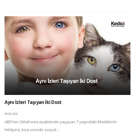
Aynı İzleri Taşıyan İki Dost
09.06.2026
ABD’nin Oklahoma eyaletinde yaşayan 7 yaşındaki Madden’in
hikâyesi, kısa sürede sosyal ...