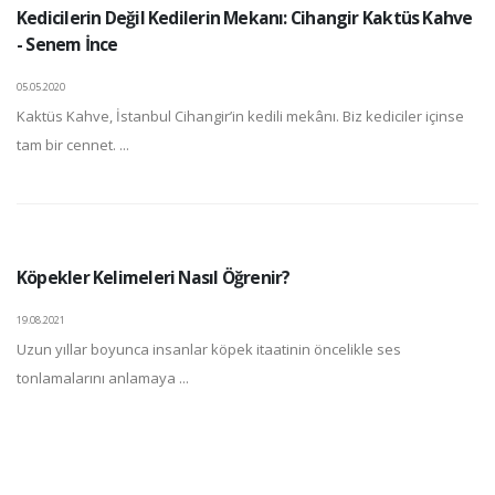
Kedicilerin Değil Kedilerin Mekanı: Cihangir Kaktüs Kahve
- Senem İnce
05.05.2020
Kaktüs Kahve, İstanbul Cihangir’in kedili mekânı. Biz kediciler içinse
tam bir cennet. ...
Köpekler Kelimeleri Nasıl Öğrenir?
19.08.2021
Uzun yıllar boyunca insanlar köpek itaatinin öncelikle ses
tonlamalarını anlamaya ...