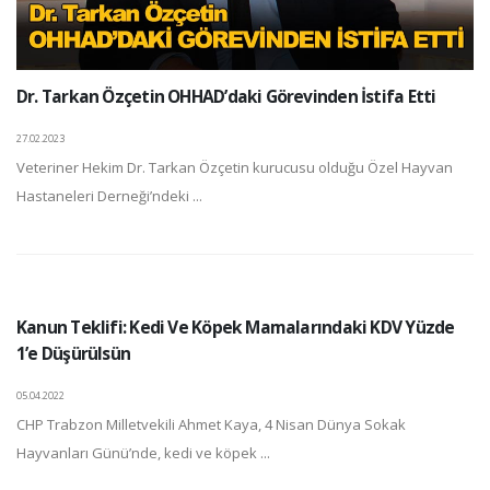
Dr. Tarkan Özçetin OHHAD’daki Görevinden İstifa Etti
27.02.2023
Veteriner Hekim Dr. Tarkan Özçetin kurucusu olduğu Özel Hayvan
Hastaneleri Derneği’ndeki ...
Kanun Teklifi: Kedi Ve Köpek Mamalarındaki KDV Yüzde
1’e Düşürülsün
05.04.2022
CHP Trabzon Milletvekili Ahmet Kaya, 4 Nisan Dünya Sokak
Hayvanları Günü’nde, kedi ve köpek ...