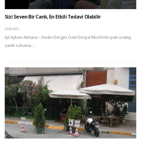
Sizi Seven Bir Canlı, En Etkili Tedavi Olabilir
25.06.2025
Işıl Aykan Atmaca – Kedici Dergisi Özel Dosya“Mochi’nin pati uzatışı,
sanki ruhuma ...