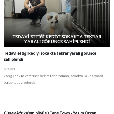
Tedavi ettiği kediyi sokakta tekrar yaralı görünce
sahiplendi
24.06.2024
Zonguldak'ta veteriner hekim Fatih Yaman, sokakta iki kez yaralı
bulup tedavi ederek ...
Güney Afrika’nın büyüsü Cape Town - Yeşim Özcan