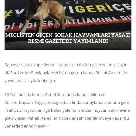
Sahipsiz sokak köpeklerine 'ötanazi'nin önünü açan ve önceki gün
AK Parti ve MHP oylarıyla Meclis'ten geçen kanun Resmi Gazete'de
yayımlanarak yürürlüğe girdi.
30 Temmuz'da Meclis Genel Kurulunda kabul edilen ve
Cumhurbaşkanı Tayyip Erdoğan tarafından onaylanan kanuna göre
"sahipsiz hayvanlar, ilgili belediyeler tarafından hayvan bakımevine
götürülecek, rehabilite edilen köpekler sahiplendirilinceye kadar bu
yerlerde barındırılacak."