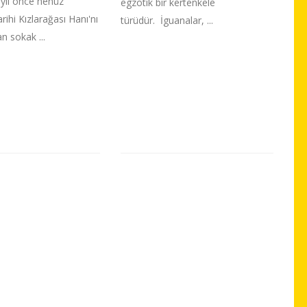
 yıl önce henüz
egzotik bir kertenkele
rihi Kızlarağası Hanı'nı
türüdür. İguanalar, ...
n sokak ...