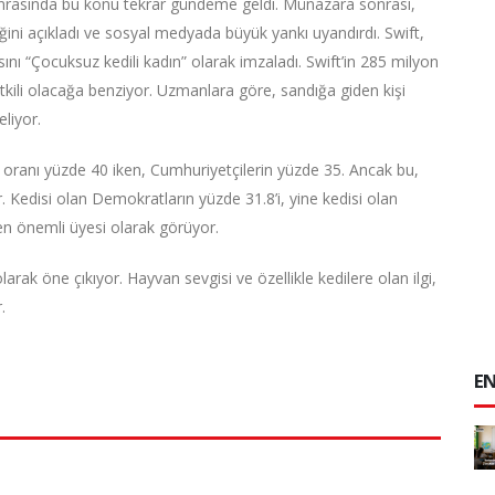
nrasında bu konu tekrar gündeme geldi. Münazara sonrası,
ğini açıkladı ve sosyal medyada büyük yankı uyandırdı. Swift,
ını “Çocuksuz kedili kadın” olarak imzaladı. Swift’in 285 milyon
kili olacağa benziyor. Uzmanlara göre, sandığa giden kişi
liyor.
 oranı yüzde 40 iken, Cumhuriyetçilerin yüzde 35. Ancak bu,
 Kedisi olan Demokratların yüzde 31.8’i, yine kedisi olan
n en önemli üyesi olarak görüyor.
arak öne çıkıyor. Hayvan sevgisi ve özellikle kedilere olan ilgi,
.
EN