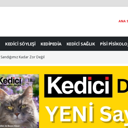
ANA 
KEDİCİ SÖYLEŞİ
KEDİPEDİA
KEDİCİ SAĞLIK
PİSİ PİSİKOLO
 Sandığımız Kadar Zor Değil