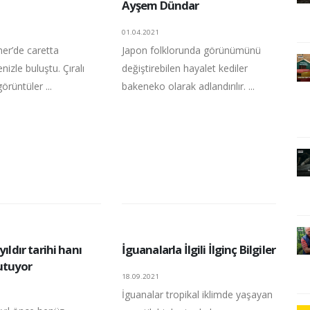
Ayşem Dündar
01.04.2021
er’de caretta
Japon folklorunda görünümünü
nizle buluştu. Çıralı
değiştirebilen hayalet kediler
görüntüler ...
bakeneko olarak adlandırılır. ...
yıldır tarihi hanı
İguanalarla İlgili İlginç Bilgiler
utuyor
18.09.2021
İguanalar tropikal iklimde yaşayan