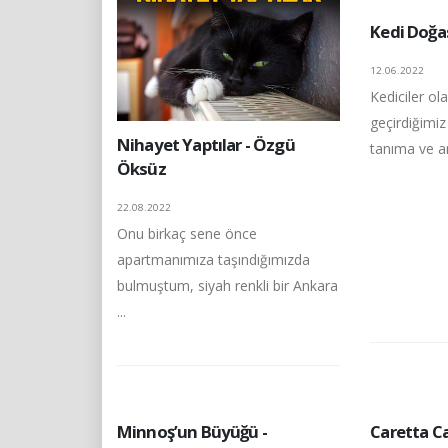
Kedi Doğas
12.06.2022
Kediciler ola
geçirdiğimiz 
Nihayet Yaptılar - Özgü
tanıma ve an
Öksüz
22.08.2022
Onu birkaç sene önce
apartmanımıza taşındığımızda
bulmuştum, siyah renkli bir Ankara
...
Minnoş’un Büyüğü -
Caretta Ca