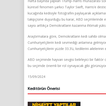
Hafta başında yapılan Trump-Harris münazarası so
küresel fenomen şarkıcı Taylor Swift, Harris’e deste
kucağında kedisiyle fotoğrafını paylaşarak açıklamas
takipçisine duyurduğu bu karar, ABD seçimlerinde et
sayısı arttıkça Demokratların kazanma ihtimali yükse
Araştırmalara göre, Demokratların kedi sahibi olma
Cumhuriyetçilerin kedi sevmediği anlamına gelmiyor.
Cumhuriyetçilerin yüzde 33.3’ü, kedilerini ailelerini
ABD seçiminde hayvan sevgisi belirleyici bir faktör ol
bu seçimde önemli bir rol oynayacak gibi görünüyor
15/09/2024
Keditörün Önerisi