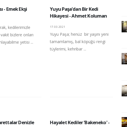
ı - Emek Ekşi
Yuyu Paşa’dan Bir Kedi
Hikayesi - Ahmet Koluman
rak, kedilerimizle
17.03.2021
Yuyu Paşa; henüz bir yaşını yeni
vakit bizlere onları
tamamlamış, bal köpüğü rengi
layabilme yetisi ...
tüylerimi, kehribar ...
rettalar Denizle
Hayalet Kediler 'Bakeneko' -