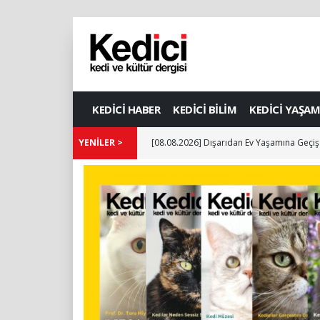
KEDİCİ HABER
KEDİCİ BİLİM
KEDİCİ YAŞAM
k
YENİLER >
[08.08.2026] Dışarıdan Ev Yaşamına Geçiş