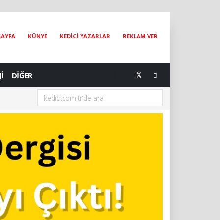
SAYFA
KÜNYE
KEDİCİ YAZARLAR
REKLAM VER
Jİ
DİĞER
[07.08.2026] Ankara Kedileri Dünyanın Yeni Dijital Elçileri