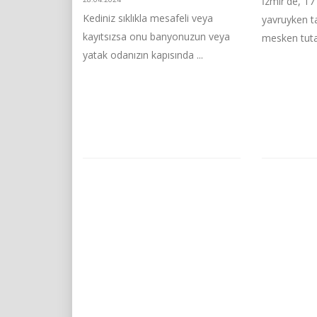
İzmir'de, 17
Kediniz sıklıkla mesafeli veya
yavruyken ta
kayıtsızsa onu banyonuzun veya
mesken tuta
yatak odanızın kapısında ...