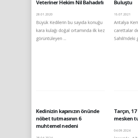
Veteriner Hekim Nil Bahadırlı
Buluştu
28.01.2020
15.07.2021
Büyük Kedilerin bu sayıda konuğu
Antalya Kem
kara kulağı doğal ortamında ilk kez
carettalar de
görüntüleyen ...
Sahili’ndeki 
Kedinizin kapınızın önünde
Tarçın, 17 
nöbet tutmasının 6
mesken t
muhtemel nedeni
04.09.2024
28.04.2024