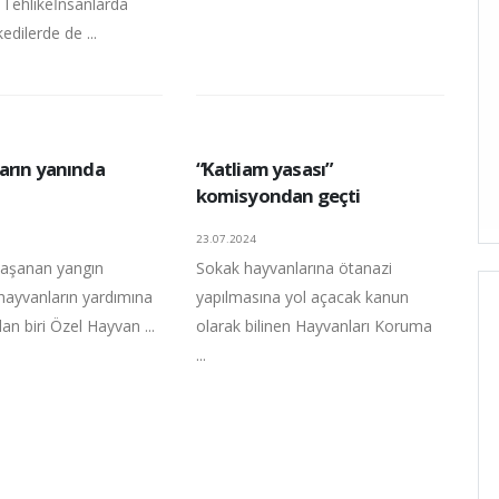
r Tehlikeİnsanlarda
edilerde de ...
arın yanında
“Katliam yasası”
komisyondan geçti
23.07.2024
yaşanan yangın
Sokak hayvanlarına ötanazi
 hayvanların yardımına
yapılmasına yol açacak kanun
dan biri Özel Hayvan ...
olarak bilinen Hayvanları Koruma
...