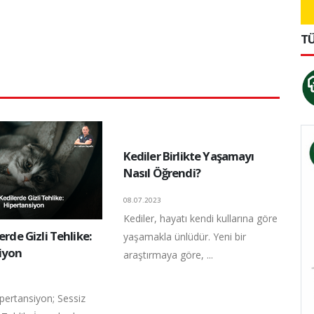
TÜ
Kediler Birlikte Yaşamayı
Nasıl Öğrendi?
08.07.2023
Kediler, hayatı kendi kullarına göre
erde Gizli Tehlike:
yaşamakla ünlüdür. Yeni bir
iyon
araştırmaya göre, ...
pertansiyon; Sessiz