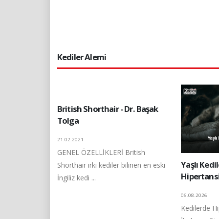
Kediler Alemi
British Shorthair - Dr. Başak
Tolga
21.02.2021
GENEL ÖZELLİKLERİ British
Yaşlı Kedil
Shorthair ırkı kediler bilinen en eski
Hipertans
İngiliz kedi ...
06.08.2026
Kedilerde Hi