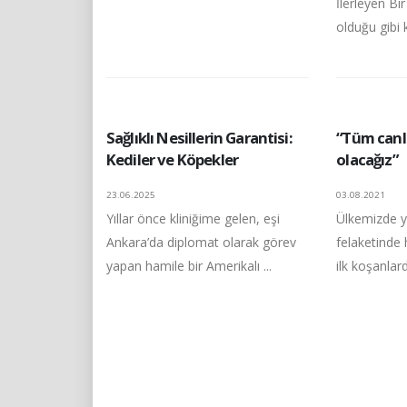
İlerleyen Bi
olduğu gibi k
Sağlıklı Nesillerin Garantisi:
“Tüm canl
Kediler ve Köpekler
olacağız”
23.06.2025
03.08.2021
Yıllar önce kliniğime gelen, eşi
Ülkemizde 
Ankara’da diplomat olarak görev
felaketinde
yapan hamile bir Amerikalı ...
ilk koşanlar