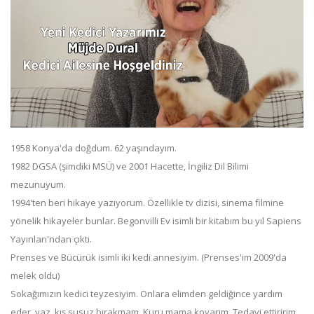
1958 Konya'da doğdum. 62 yaşındayım.
1982 DGSA (şimdiki MSÜ) ve 2001 Hacette, İngiliz Dil Bilimi
mezunuyum.
1994'ten beri hikaye yazıyorum. Özellikle tv dizisi, sinema filmine
yönelik hikayeler bunlar. Begonvilli Ev isimli bir kitabım bu yıl Sapiens
Yayınları'ndan çıktı.
Prenses ve Bücürük isimli iki kedi annesiyim. (Prenses'im 2009'da
melek oldu)
Sokağımızın kedici teyzesiyim. Onlara elimden geldiğince yardım
eder, yaz, kış susuz bırakmam. Kuru mama koyarım. Tedavi ettiririm.