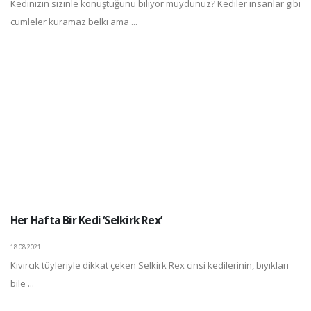
Kedinizin sizinle konuştuğunu biliyor muydunuz? Kediler insanlar gibi
cümleler kuramaz belki ama ...
Her Hafta Bir Kedi ‘Selkirk Rex’
18.08.2021
Kıvırcık tüyleriyle dikkat çeken Selkirk Rex cinsi kedilerinin, bıyıkları
bile ...