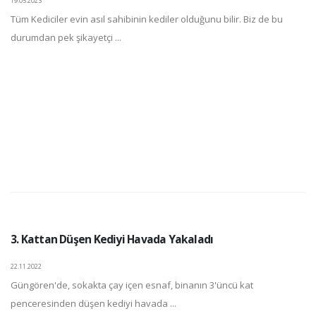
19.05.2023
Tüm Kediciler evin asıl sahibinin kediler olduğunu bilir. Biz de bu
durumdan pek şikayetçi ...
3. Kattan Düşen Kediyi Havada Yakaladı
22.11.2022
Güngören'de, sokakta çay içen esnaf, binanın 3'üncü kat
penceresinden düşen kediyi havada ...