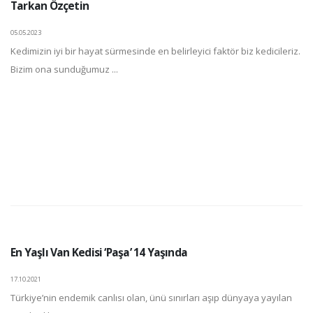
Tarkan Özçetin
05.05.2023
Kedimizin iyi bir hayat sürmesinde en belirleyici faktör biz kedicileriz.
Bizim ona sunduğumuz ...
En Yaşlı Van Kedisi ‘Paşa’ 14 Yaşında
17.10.2021
Türkiye’nin endemik canlısı olan, ünü sınırları aşıp dünyaya yayılan