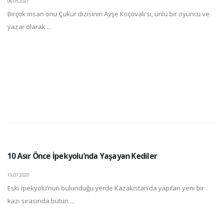
06.05.2021
Birçok insan onu Çukur dizisinin Ayşe Koçovalı'sı, ünlü bir oyuncu ve
yazar olarak ...
10 Asır Önce İpekyolu’nda Yaşayan Kediler
15.07.2020
Eski İpekyolu’nun bulunduğu yerde Kazakistan’da yapılan yeni bir
kazı sırasında bütün ...