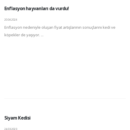
Enflasyon hayvanları da vurdu!
20.04.2024
Enflasyon nedeniyle oluşan fiyat artışlarının sonuçlarını kedi ve
köpekler de yaşıyor. ...
Siyam Kedisi
24.03.2023