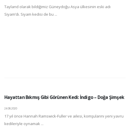
Tayland olarak bildiğimiz Güneydoğu Asya ülkesinin eski adı
Siyam’dı. Siyam kedisi de bu ...
Hayattan Bıkmış Gibi Görünen Kedi: İndigo – Doğa Şimşek
24.08.2020
17 yıl önce Hannah Ramswick-Fuller ve ailesi, komşularını yeni yavru
kedileriyle oynamak ...