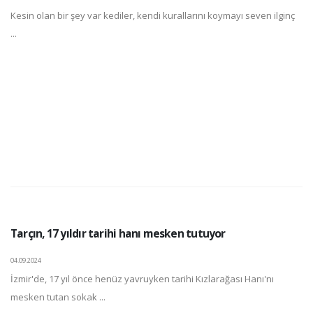
Kesin olan bir şey var kediler, kendi kurallarını koymayı seven ilginç
...
Tarçın, 17 yıldır tarihi hanı mesken tutuyor
04.09.2024
İzmir'de, 17 yıl önce henüz yavruyken tarihi Kızlarağası Hanı'nı
mesken tutan sokak ...