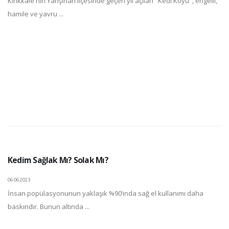
Kırıkkale'nin Yahşihan ilçesinde geçen yıl açılan "Kedi Köyü", engelli,
hamile ve yavru ...
Kedim Sağlak Mı? Solak Mı?
06.06.2023
İnsan popülasyonunun yaklaşık %90’ında sağ el kullanımı daha
baskındır. Bunun altında ...