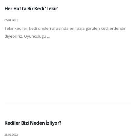
Her Hafta Bir Kedi ‘Tekir’
05.01.2023
Tekir kediler, kedi cinsleri arasında en fazla görülen kedilerdendir
diyebiliriz. Oyunculuğu ...
Kediler Bizi Neden İzliyor?
28.05.2022