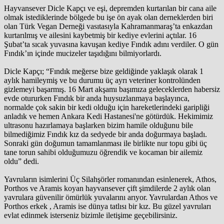
Hayvansever Dicle Kapçı ve eşi, depremden kurtarılan bir cana aile
olmak istediklerinde bölgede bu işe ön ayak olan derneklerden biri
olan Türk Vegan Derneği vasıtasıyla Kahramanmaraş’ta enkazdan
kurtarılmış ve ailesini kaybetmiş bir kediye evlerini açtılar. 16
Şubat’ta sıcak yuvasına kavuşan kediye Fındık adını verdiler. O gün
Fındık’ın içinde mucizeler taşıdığını bilmiyorlardı.
Dicle Kapçı; “Fındık meğerse bize geldiğinde yaklaşık olarak 1
aylık hamileymiş ve bu durumu üç ayrı veteriner kontrolünden
gizlemeyi başarmış. 16 Mart akşamı başımıza geleceklerden habersiz
evde otururken Fındık bir anda huysuzlanmaya başlayınca,
normalde çok sakin bir kedi olduğu için hareketlerindeki garipliği
anladık ve hemen Ankara Kedi Hastanesi'ne götürdük. Hekimimiz
ultrasonu hazırlamaya başlarken bizim hamile olduğunu bile
bilmediğimiz Fındık kız da sedyede bir anda doğurmaya başladı.
Sonraki gün doğumun tamamlanması ile birlikte nur topu gibi üç
tane torun sahibi olduğumuzu öğrendik ve kocaman bir ailemiz
oldu” dedi.
Yavruların isimlerini Üç Silahşörler romanından esinlenerek, Athos,
Porthos ve Aramis koyan hayvansever çift şimdilerde 2 aylık olan
yavrulara güvenilir ömürlük yuvalarını arıyor. Yavrulardan Athos ve
Porthos erkek , Aramis ise dünya tatlısı bir kız. Bu güzel yavruları
evlat edinmek isterseniz bizimle iletişime geçebilirsiniz.