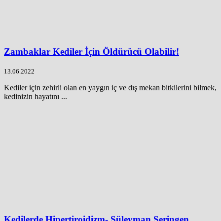
Zambaklar Kediler İçin Öldürücü Olabilir!
13.06.2022
Kediler için zehirli olan en yaygın iç ve dış mekan bitkilerini bilmek,
kedinizin hayatını ...
Kedilerde Hipertiroidizm- Süleyman Seringen