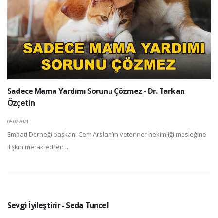
Sadece Mama Yardımı Sorunu Çözmez - Dr. Tarkan
Özçetin
05.02.2021
Empati Derneği başkanı Cem Arslan’ın veteriner hekimliği mesleğine
ilişkin merak edilen ...
Sevgi İyileştirir - Seda Tuncel