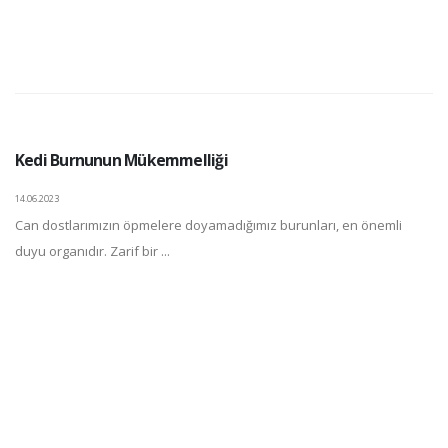
Kedi Burnunun Mükemmelliği
14.06.2023
Can dostlarımızın öpmelere doyamadığımız burunları, en önemli
duyu organıdır. Zarif bir ...