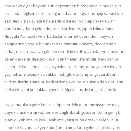
Kediler ve diğer hayvanların depremden birkaç saat ile birkaç gün
arasında değişen sürelerde garip davranmaya başlayıp sarsıntıları
sezinledikleri uzunca bir süredir iddia ediliyor. Japonya’da 2011
yılında meydana gelen depremin ardından, Japon bilim adamı
Hiroyuki Yamauchi ve arkadaşları internet üzerinden, hayvan
sahiplerine yönelik bir anket hazırlamıştır. Ankette, depremden
birkaç dakika, saat ve gün öncesindeki evcil hayvanlarında meydana
gelen davranış değişikliklerini belirtmeleri istenmiştir. Kedi sahibi
aileler de kedilerinin, aşırı miyavlama, titreme, daha güvenli bir yere
geçmek için kaçmak ve saklanmak gibi davranışlar gösterdiklerini
bildirmişlerdir. Hatta bu kedilerden yavruları olanların da yavrularını
alelacele yeni buldukları güvenli bölgeye taşıdıkları görülmüştür.
Araştırmacılara göre kedi ve köpeklerdeki depremi hissetme olayı
büyük olasılıkla birkaç nedene bağlı olarak gelişiyor. Daha geniş bir
alanı duyabilme ve koku alabilme yetisi buna örnek verilebilir. Bu
sebeple havada ve yer kabuğunda meydana gelen çeşitli olayları