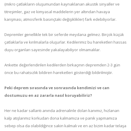
(mikro çatlakların oluşumundan kaynaklanan akustik sinyaller ve
titreşimler, gaz ve kimyasal maddelerin yer altından havaya
karışması, atmosferik basınçtaki değişiklikler) fark edebiliyorlar.
Depremler genellikle tek bir seferde meydana gelmez. Birçok küçük
çatlaklarla ve kırılmalarla oluşurlar. Kedilerimiz bu hareketleri hassas
duyu organları sayesinde yakalayabiliyor olmamalılar.
Ankette değerlendirilen kedilerden birkaçının depremden 2-3 gün
önce bu rahatsızlık bildiren hareketleri gösterdiği bildirilmiştir.
Peki deprem sırasında ve sonrasında kendimizi ve can
dostumuzu en az zararla nasıl koruyabiliriz?
Her ne kadar sallantı anında adrenalinle dolan kanımız, hızlanan
kalp atışlarımız korkudan dona kalmamıza ve panik yapmamıza
sebep olsa da olabildiğince sakin kalmalı ve en az bizim kadar telaşa