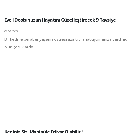
Evcil Dostunuzun Hayatını Güzelleştirecek 9 Tavsiye
06.06.2023
Bir kedi ile beraber yaşamak stresi azaltır, rahat uyumanıza yardımcı
olur, çocuklarda ...
Kediniz Sizi Manipüle Ediyor Olabilir !