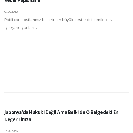
Kedili Hapishane
07.06.2023
Patili can dostlarımız bizlerin en büyük destekçisi denilebilir.
İyileştirici yanları, ...
Japonya'da Hukuki Değil Ama Belki de O Belgedeki En
Değerli İmza
15.06.2026