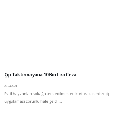
Çip Taktırmayana 10 Bin Lira Ceza
26.04.2021
Evcil hayvanları sokağa terk edilmekten kurtaracak mikroçip
uygulaması zorunlu hale geldi. ...