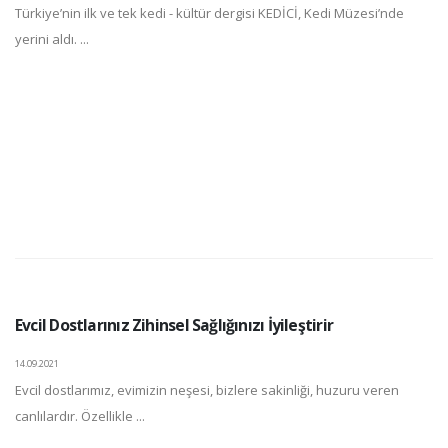
Türkiye’nin ilk ve tek kedi - kültür dergisi KEDİCİ, Kedi Müzesi’nde
yerini aldı. ...
Evcil Dostlarınız Zihinsel Sağlığınızı İyileştirir
14.09.2021
Evcil dostlarımız, evimizin neşesi, bizlere sakinliği, huzuru veren
canlılardır. Özellikle ...