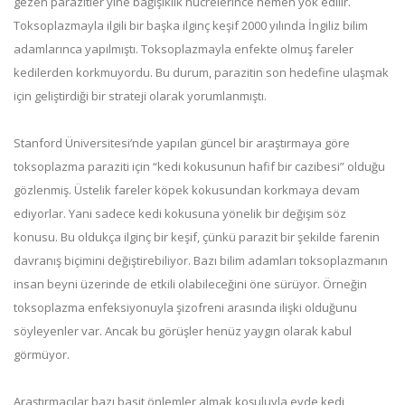
gezen parazitler yine bağışıklık hücrelerince hemen yok edilir.
Toksoplazmayla ilgili bir başka ilginç keşif 2000 yılında İngiliz bilim
adamlarınca yapılmıştı. Toksoplazmayla enfekte olmuş fareler
kedilerden korkmuyordu. Bu durum, parazitin son hedefine ulaşmak
için geliştirdiği bir strateji olarak yorumlanmıştı.
Stanford Üniversitesi’nde yapılan güncel bir araştırmaya göre
toksoplazma paraziti için “kedi kokusunun hafif bir cazibesi” olduğu
gözlenmiş. Üstelik fareler köpek kokusundan korkmaya devam
ediyorlar. Yani sadece kedi kokusuna yönelik bir değişim söz
konusu. Bu oldukça ilginç bir keşif, çünkü parazit bir şekilde farenin
davranış biçimini değiştirebiliyor. Bazı bilim adamları toksoplazmanın
insan beyni üzerinde de etkili olabileceğini öne sürüyor. Örneğin
toksoplazma enfeksiyonuyla şizofreni arasında ilişki olduğunu
söyleyenler var. Ancak bu görüşler henüz yaygın olarak kabul
görmüyor.
Araştırmacılar bazı basit önlemler almak koşuluyla evde kedi