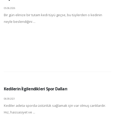
05.06.2026
Bir gün elinize bir tutam kedi tüyü geçse, bu tüylerden o kedinin
neyle beslendiğini ...
Kedilerin İlgilendikleri Spor Dalları
06.09.2021
Kediler adeta sporda üstünlük sağlamak için var olmuş canlılardır.
Hız, hassasiyet ve ...