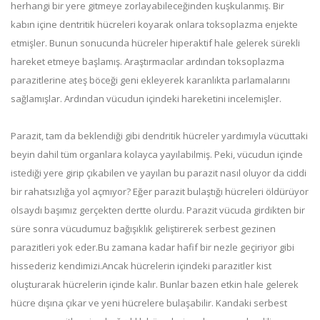
herhangi bir yere gitmeye zorlayabileceğinden kuşkulanmış. Bir
kabın içine dentritik hücreleri koyarak onlara toksoplazma enjekte
etmişler. Bunun sonucunda hücreler hiperaktif hale gelerek sürekli
hareket etmeye başlamış. Araştırmacılar ardından toksoplazma
parazitlerine ateş böceği geni ekleyerek karanlıkta parlamalarını
sağlamışlar. Ardından vücudun içindeki hareketini incelemişler.
Parazit, tam da beklendiği gibi dendritik hücreler yardımıyla vücuttaki
beyin dahil tüm organlara kolayca yayılabilmiş. Peki, vücudun içinde
istediği yere girip çıkabilen ve yayılan bu parazit nasıl oluyor da ciddi
bir rahatsızlığa yol açmıyor? Eğer parazit bulaştığı hücreleri öldürüyor
olsaydı başımız gerçekten dertte olurdu. Parazit vücuda girdikten bir
süre sonra vücudumuz bağışıklık geliştirerek serbest gezinen
parazitleri yok eder.Bu zamana kadar hafif bir nezle geçiriyor gibi
hissederiz kendimizi.Ancak hücrelerin içindeki parazitler kist
oluşturarak hücrelerin içinde kalır. Bunlar bazen etkin hale gelerek
hücre dışına çıkar ve yeni hücrelere bulaşabilir. Kandaki serbest