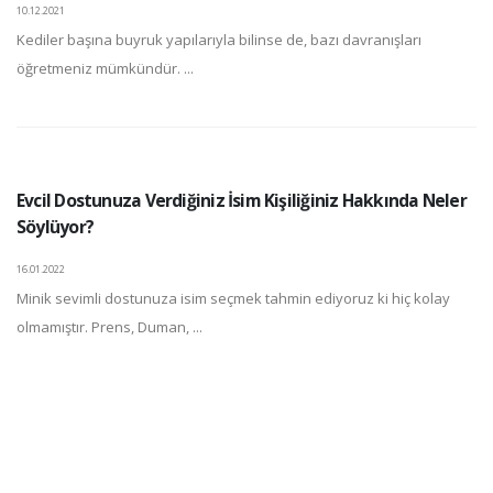
10.12.2021
Kediler başına buyruk yapılarıyla bilinse de, bazı davranışları
öğretmeniz mümkündür. ...
Evcil Dostunuza Verdiğiniz İsim Kişiliğiniz Hakkında Neler
Söylüyor?
16.01.2022
Minik sevimli dostunuza isim seçmek tahmin ediyoruz ki hiç kolay
olmamıştır. Prens, Duman, ...