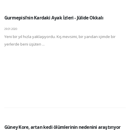
Gurmepisi’nin Kardaki Ayak İzleri - Jülide Okkalı
29.01.2020
Yeni bir yıl hızla yaklaşıyordu. Kış mevsimi, bir yandan içimde bir
yerlerde beni üşüten ...
Güney Kore, artan kedi ölümlerinin nedenini araştırıyor