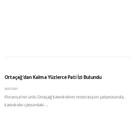
Ortaçağ'dan Kalma Yüzlerce Pati İzi Bulundu
26.07.2021
Floransa'nın ünlü Ortaçağ katedralinin restorasyon çalışmasında,
katedralin çatısındaki ...