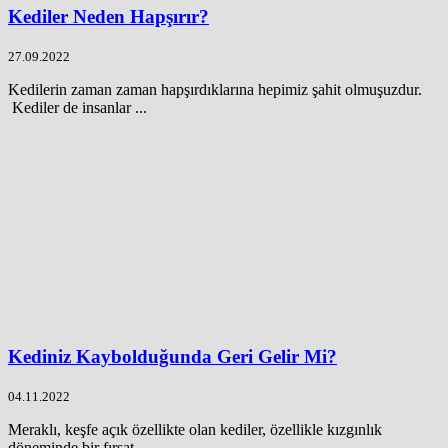
Kediler Neden Hapşırır?
27.09.2022
Kedilerin zaman zaman hapşırdıklarına hepimiz şahit olmuşuzdur.
Kediler de insanlar ...
Kediniz Kaybolduğunda Geri Gelir Mi?
04.11.2022
Meraklı, keşfe açık özellikte olan kediler, özellikle kızgınlık
döneminde bir fırsat ...