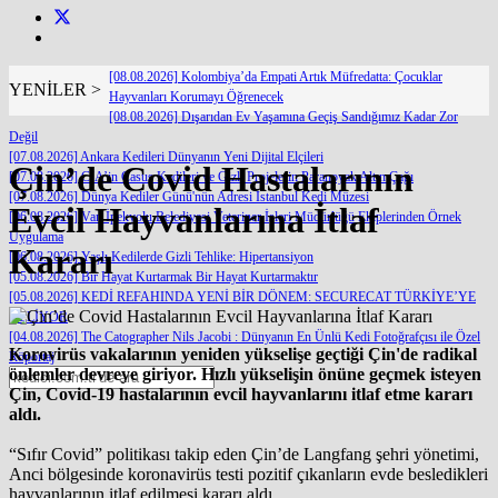
[08.08.2026] Kolombiya’da Empati Artık Müfredatta: Çocuklar
YENİLER >
Hayvanları Korumayı Öğrenecek
[08.08.2026] Dışarıdan Ev Yaşamına Geçiş Sandığımız Kadar Zor
Değil
[07.08.2026] Ankara Kedileri Dünyanın Yeni Dijital Elçileri
Çin’de Covid Hastalarının
[07.08.2026] CIA’in Casus Kedileri ve Gizli Projelerin Paranoyak Altın Çağı
[07.08.2026] Dünya Kediler Günü'nün Adresi İstanbul Kedi Müzesi
Evcil Hayvanlarına İtlaf
[06.08.2026] Van İpekyolu Belediyesi Veteriner İşleri Müdürlüğü Ekiplerinden Örnek
Uygulama
Kararı
[06.08.2026] Yaşlı Kedilerde Gizli Tehlike: Hipertansiyon
[05.08.2026] Bir Hayat Kurtarmak Bir Hayat Kurtarmaktır
[05.08.2026] KEDİ REFAHINDA YENİ BİR DÖNEM: SECURECAT TÜRKİYE’YE
GELİYOR
[04.08.2026] The Catographer Nils Jacobi : Dünyanın En Ünlü Kedi Fotoğrafçısı ile Özel
Korovirüs vakalarının yeniden yükselişe geçtiği Çin'de radikal
Röportaj
önlemler devreye giriyor. Hızlı yükselişin önüne geçmek isteyen
Çin, Covid-19 hastalarının evcil hayvanlarını itlaf etme kararı
aldı.
“Sıfır Covid” politikası takip eden Çin’de Langfang şehri yönetimi,
Anci bölgesinde koronavirüs testi pozitif çıkanların evde besledikleri
hayvanlarının itlaf edilmesi kararı aldı.