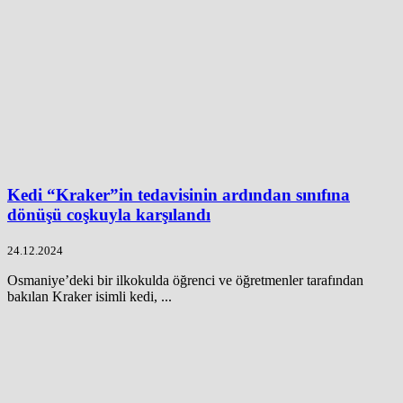
Kedi “Kraker”in tedavisinin ardından sınıfına
dönüşü coşkuyla karşılandı
24.12.2024
Osmaniye’deki bir ilkokulda öğrenci ve öğretmenler tarafından
bakılan Kraker isimli kedi, ...