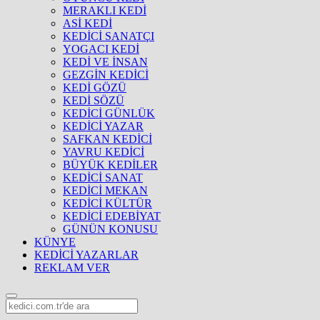
MERAKLI KEDİ
ASİ KEDİ
KEDİCİ SANATÇI
YOGACI KEDİ
KEDİ VE İNSAN
GEZGİN KEDİCİ
KEDİ GÖZÜ
KEDİ SÖZÜ
KEDİCİ GÜNLÜK
KEDİCİ YAZAR
SAFKAN KEDİCİ
YAVRU KEDİCİ
BÜYÜK KEDİLER
KEDİCİ SANAT
KEDİCİ MEKAN
KEDİCİ KÜLTÜR
KEDİCİ EDEBİYAT
GÜNÜN KONUSU
KÜNYE
KEDİCİ YAZARLAR
REKLAM VER