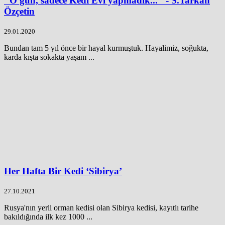
‘‘O gün, sadece Kedi Evi yapmadık..." - S.Tarkan
Özçetin
29.01.2020
Bundan tam 5 yıl önce bir hayal kurmuştuk. Hayalimiz, soğukta,
karda kışta sokakta yaşam ...
Her Hafta Bir Kedi ‘Sibirya’
27.10.2021
Rusya'nın yerli orman kedisi olan Sibirya kedisi, kayıtlı tarihe
bakıldığında ilk kez 1000 ...