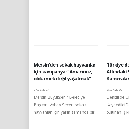
Mersin’den sokak hayvanları
Türkiye'd
için kampanya: “Amacımız,
Altındaki 
öldürmek değil yaşatmak”
Kameralar
07.08.2024
25.07.2026
Mersin Büyükşehir Belediye
Denizli'de 
Başkanı Vahap Seçer, sokak
KaydedildiDen
hayvanları için yakın zamanda bir
bulunan Işıklı
...