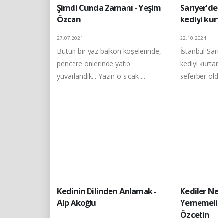
Şimdi Cunda Zamanı - Yeşim
Sarıyer’d
Özcan
kediyi ku
27.07.2021
22.10.2024
Bütün bir yaz balkon köşelerinde,
İstanbul Sar
pencere önlerinde yatıp
kediyi kurta
yuvarlandık... Yazın o sıcak ...
seferber oldu
Kedinin Dilinden Anlamak -
Kediler N
Alp Akoğlu
Yememeli?
Özçetin