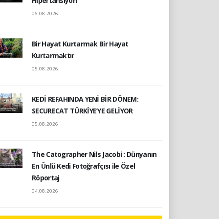
Hipertansiyon
06.08.2026
Bir Hayat Kurtarmak Bir Hayat
Kurtarmaktır
05.08.2026
KEDİ REFAHINDA YENİ BİR DÖNEM:
SECURECAT TÜRKİYE’YE GELİYOR
05.08.2026
The Catographer Nils Jacobi : Dünyanın
En Ünlü Kedi Fotoğrafçısı ile Özel
Röportaj
04.08.2026