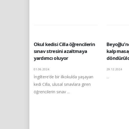
Okul kedisi Cilla öğrencilerin
Beyoğlu’nd
sınav stresini azaltmaya
kalp masa
yardımcı oluyor
döndürül
01.06.2024
29.12.2024
İngiltere’de bir ilkokulda yaşayan
...
kedi Cilla, ulusal sınavlara giren
öğrencilerin sınav ...