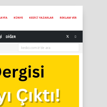
SAYFA
KÜNYE
KEDİCİ YAZARLAR
REKLAM VER
Jİ
DİĞER
[07.08.2026] Dünya Kediler Günü'nün Adresi İstanbul Kedi Müzesi