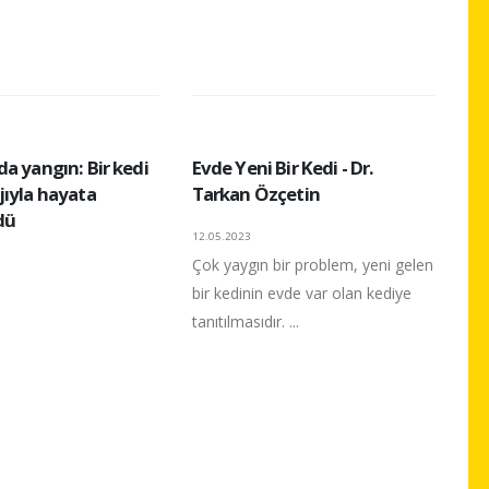
a yangın: Bir kedi
Evde Yeni Bir Kedi - Dr.
jıyla hayata
Tarkan Özçetin
dü
12.05.2023
Çok yaygın bir problem, yeni gelen
bir kedinin evde var olan kediye
tanıtılmasıdır. ...