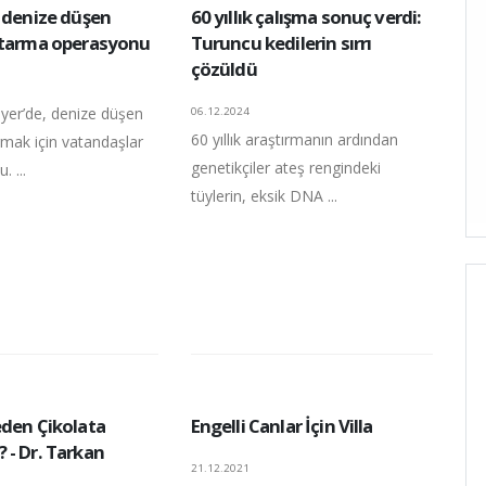
e denize düşen
60 yıllık çalışma sonuç verdi:
rtarma operasyonu
Turuncu kedilerin sırrı
çözüldü
ıyer’de, denize düşen
06.12.2024
60 yıllık araştırmanın ardından
rmak için vatandaşlar
genetikçiler ateş rengindeki
. ...
tüylerin, eksik DNA ...
eden Çikolata
Engelli Canlar İçin Villa
 - Dr. Tarkan
21.12.2021