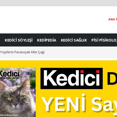
ANA 
KEDİCİ SÖYLEŞİ
KEDİPEDİA
KEDİCİ SAĞLIK
PİSİ PİSİKOLO
 Projelerin Paranoyak Altın Çağı