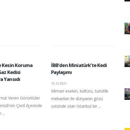
e Kesin Koruma
İBB’den Miniatürk’te Kedi
Saz Kedisi
Paylaşımı
a Yansıdı
10.12.2021
Mimari eseleri, kültürü, turistlik
Umut Veren Görüntüler
mekanları ile dünyanın gözü
izli'nin Çivril ilçesinde
üstünde olan İstanbul bir ...
 ...