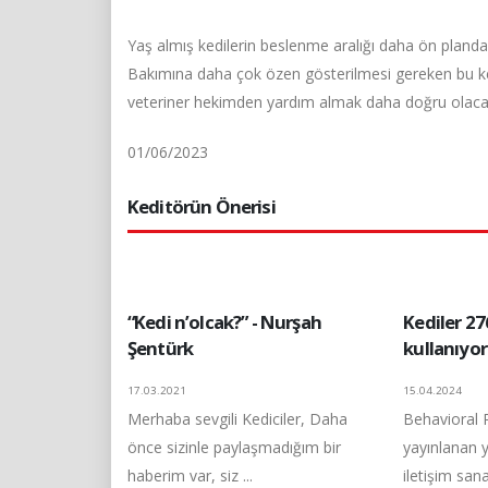
Yaş almış kedilerin beslenme aralığı daha ön planda 
Bakımına daha çok özen gösterilmesi gereken bu kediler
veteriner hekimden yardım almak daha doğru olacak
01/06/2023
Keditörün Önerisi
“Kedi n’olcak?” - Nurşah
Kediler 27
Şentürk
kullanıyor
17.03.2021
15.04.2024
Merhaba sevgili Kediciler, Daha
Behavioral 
önce sizinle paylaşmadığım bir
yayınlanan y
haberim var, siz ...
iletişim sana