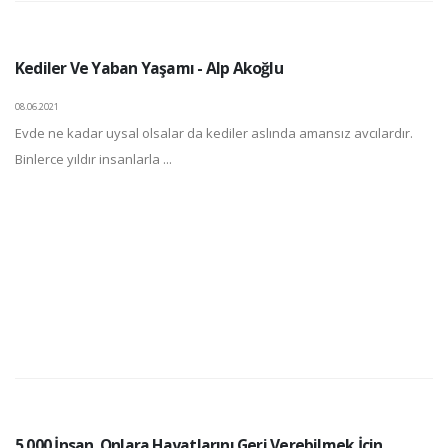
Kediler Ve Yaban Yaşamı - Alp Akoğlu
08.06.2021
Evde ne kadar uysal olsalar da kediler aslında amansız avcılardır.
Binlerce yıldır insanlarla ...
5.000 İnsan, Onlara Hayatlarını Geri Verebilmek İçin