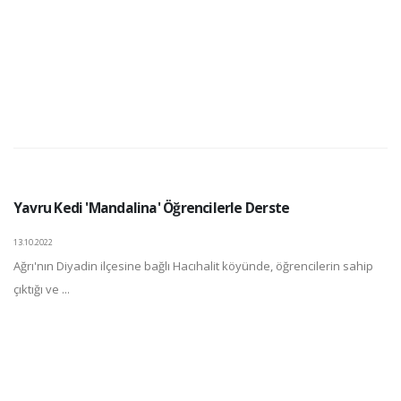
Yavru Kedi 'Mandalina' Öğrencilerle Derste
13.10.2022
Ağrı'nın Diyadin ilçesine bağlı Hacıhalit köyünde, öğrencilerin sahip
çıktığı ve ...