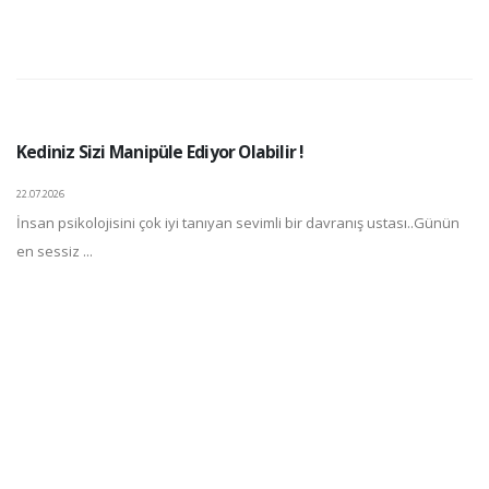
Kediniz Sizi Manipüle Ediyor Olabilir !
22.07.2026
İnsan psikolojisini çok iyi tanıyan sevimli bir davranış ustası..Günün
en sessiz ...