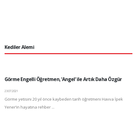
Kediler Alemi
Görme Engelli Öğretmen, ‘Angel’ ile Artık Daha Özgür
23.07.2021
Görme yetisini 20 yıl önce kaybeden tarih öğretmeni Havva İpek
Yener’in hayatına rehber ...