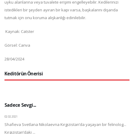
uyku alanlarına veya tuvalete erişimi engelleyebilir. Kedilerinizi
istedikleri bir şeyden ayıran bir kapı varsa, başkalarını dışarıda
tutmak için onu koruma alışkanlığı edinilebilir.
Kaynak: Catster
Görsel: Canva
28/04/2024
Keditörün Önerisi
Sadece Sevgi...
02.02.2021
Shafieva Svetlana Nikolaevna Kırgızistan’da yaşayan bir felinolog...
Kırgızistan’daki ...