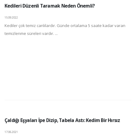
Kedileri Düzenli Taramak Neden Önemli?
15.09.2022
Kediler çok temiz canlılardır. Günde ortalama 5 saate kadar varan
temizlenme süreleri vardır. ...
Çaldığı Eşyaları İpe Dizip, Tabela Astı: Kedim Bir Hırsız
17.06.2021