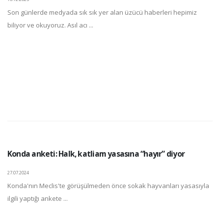
Son günlerde medyada sık sık yer alan üzücü haberleri hepimiz
biliyor ve okuyoruz. Asıl acı ...
Konda anketi: Halk, katliam yasasına “hayır” diyor
27.07.2024
Konda'nın Meclis'te görüşülmeden önce sokak hayvanları yasasıyla
ilgili yaptığı ankete ...