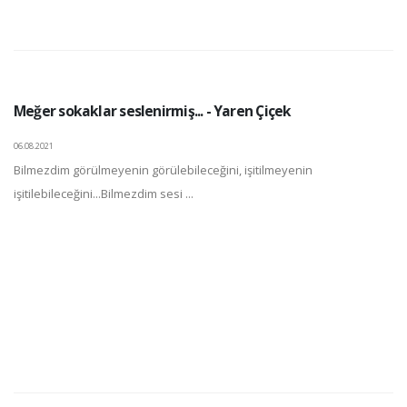
Meğer sokaklar seslenirmiş... - Yaren Çiçek
06.08.2021
Bilmezdim görülmeyenin görülebileceğini, işitilmeyenin
işitilebileceğini...Bilmezdim sesi ...