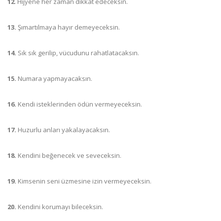
12
. Hijyene her zaman dikkat edeceksin.
13.
Şımartılmaya hayır demeyeceksin.
14.
Sık sık gerilip, vücudunu rahatlatacaksın.
15.
Numara yapmayacaksın.
16.
Kendi isteklerinden ödün vermeyeceksin.
17.
Huzurlu anları yakalayacaksın.
18.
Kendini beğenecek ve seveceksin.
19.
Kimsenin seni üzmesine izin vermeyeceksin.
20.
Kendini korumayı bileceksin.