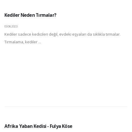
Kediler Neden Tırmalar?
03.06.2023
Kediler sadece kedicileri değil, evdeki eşyaları da sıklıkla tırmalar.
Tırmalama, kediler ...
Afrika Yaban Kedisi - Fulya Köse