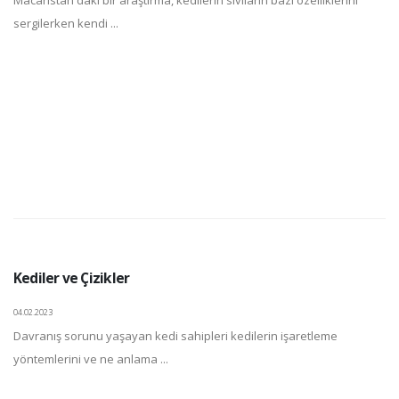
Macaristan'daki bir araştırma, kedilerin sıvıların bazı özelliklerini
sergilerken kendi ...
Kediler ve Çizikler
04.02.2023
Davranış sorunu yaşayan kedi sahipleri kedilerin işaretleme
yöntemlerini ve ne anlama ...