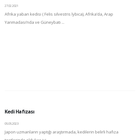
27.02.2021
Afrika yaban kedisi ( Felis silvestris lybica), Afrika’da, Arap
Yarımadası’nda ve Güneybatı ...
Kedi Hafızası
05.05.2023
Japon uzmanların yaptığı araştırmada, kedilerin belirli hafıza