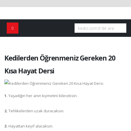
Kedilerden Öğrenmeniz Gereken 20
Kısa Hayat Dersi
1.
Yaşadığın her anın kıymetini bileceksin.
2.
Tehlikelerden uzak duracaksın.
3.
Hayattan keyif alacaksın.