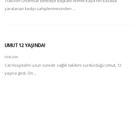
Trabzon-Ortahisar Belediye Başkanı Ahmet Kaya'nın kazada
yaralanan kediyi sahiplenmesinden ...
UMUT 12 YAŞINDA!
03.06.2026
Cat Hospital’ın uzun süredir sağlık takibini sürdürdüğü Umut, 12
yaşına girdi. Ön ...