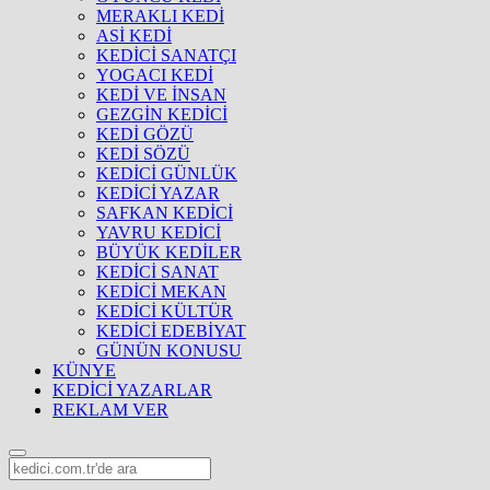
MERAKLI KEDİ
ASİ KEDİ
KEDİCİ SANATÇI
YOGACI KEDİ
KEDİ VE İNSAN
GEZGİN KEDİCİ
KEDİ GÖZÜ
KEDİ SÖZÜ
KEDİCİ GÜNLÜK
KEDİCİ YAZAR
SAFKAN KEDİCİ
YAVRU KEDİCİ
BÜYÜK KEDİLER
KEDİCİ SANAT
KEDİCİ MEKAN
KEDİCİ KÜLTÜR
KEDİCİ EDEBİYAT
GÜNÜN KONUSU
KÜNYE
KEDİCİ YAZARLAR
REKLAM VER