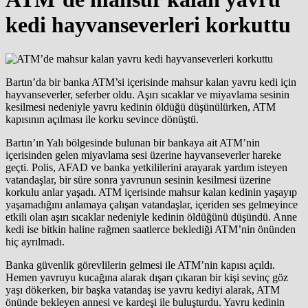
kedi hayvanseverleri korkuttu
Bartın’da bir banka ATM’si içerisinde mahsur kalan yavru kedi için
hayvanseverler, seferber oldu. Aşırı sıcaklar ve miyavlama sesinin
kesilmesi nedeniyle yavru kedinin öldüğü düşünülürken, ATM
kapısının açılması ile korku sevince dönüştü.
Bartın’ın Yalı bölgesinde bulunan bir bankaya ait ATM’nin
içerisinden gelen miyavlama sesi üzerine hayvanseverler hareke
geçti. Polis, AFAD ve banka yetkililerini arayarak yardım isteyen
vatandaşlar, bir süre sonra yavrunun sesinin kesilmesi üzerine
korkulu anlar yaşadı. ATM içerisinde mahsur kalan kedinin yaşayıp
yaşamadığını anlamaya çalışan vatandaşlar, içeriden ses gelmeyince
etkili olan aşırı sıcaklar nedeniyle kedinin öldüğünü düşündü. Anne
kedi ise bitkin haline rağmen saatlerce beklediği ATM’nin önünden
hiç ayrılmadı.
Banka güvenlik görevlilerin gelmesi ile ATM’nin kapısı açıldı.
Hemen yavruyu kucağına alarak dışarı çıkaran bir kişi sevinç göz
yaşı dökerken, bir başka vatandaş ise yavru kediyi alarak, ATM
önünde bekleyen annesi ve kardeşi ile buluşturdu. Yavru kedinin