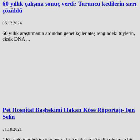
60 yıllık çalışma sonuç verdi: Turuncu kedilerin sırrı
çözüldü
06.12.2024
60 yıllık araştırmanın ardından genetikçiler ateş rengindeki tüylerin,
eksik DNA ...
Pet Hospital Başhekimi Hakan Köse Röportajı- Işın
Selin
31.10.2021
‘’Bir veteriner hekim için her vaka özeldir ve ağzı dili olmayan bir