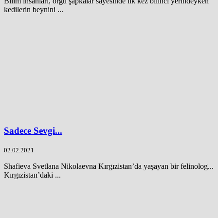
Bilim insanları, örgü şapkalar sayesinde ilk kez bilinci yerindeyken
kedilerin beynini ...
Sadece Sevgi...
02.02.2021
Shafieva Svetlana Nikolaevna Kırgızistan’da yaşayan bir felinolog...
Kırgızistan’daki ...