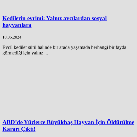
Kedilerin evrimi: Yalnız avcılardan sosyal
hayvanlara
18.05.2024
Evcil kediler sürü halinde bir arada yaşamada herhangi bir fayda
görmediği için yalnız ...
ABD’de Yüzlerce Büyükbaş Hayvan İçin Öldürülme
Kararı Çıktı!