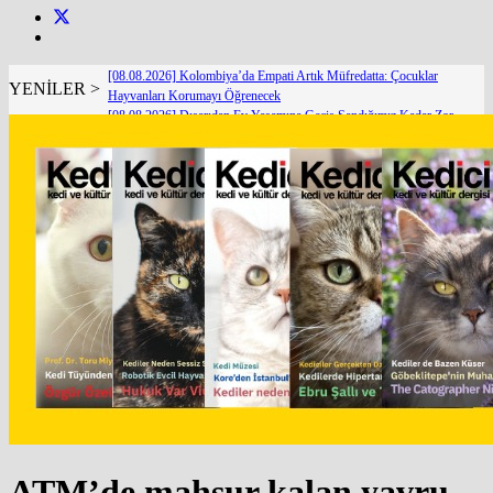
[08.08.2026] Kolombiya’da Empati Artık Müfredatta: Çocuklar
YENİLER >
Hayvanları Korumayı Öğrenecek
[08.08.2026] Dışarıdan Ev Yaşamına Geçiş Sandığımız Kadar Zor
Değil
[07.08.2026] Ankara Kedileri Dünyanın Yeni Dijital Elçileri
[07.08.2026] CIA’in Casus Kedileri ve Gizli Projelerin Paranoyak Altın Çağı
[07.08.2026] Dünya Kediler Günü'nün Adresi İstanbul Kedi Müzesi
[06.08.2026] Van İpekyolu Belediyesi Veteriner İşleri Müdürlüğü Ekiplerinden Örnek
Uygulama
[06.08.2026] Yaşlı Kedilerde Gizli Tehlike: Hipertansiyon
[05.08.2026] Bir Hayat Kurtarmak Bir Hayat Kurtarmaktır
[05.08.2026] KEDİ REFAHINDA YENİ BİR DÖNEM: SECURECAT TÜRKİYE’YE
GELİYOR
[04.08.2026] The Catographer Nils Jacobi : Dünyanın En Ünlü Kedi Fotoğrafçısı ile Özel
Röportaj
ATM’de mahsur kalan yavru