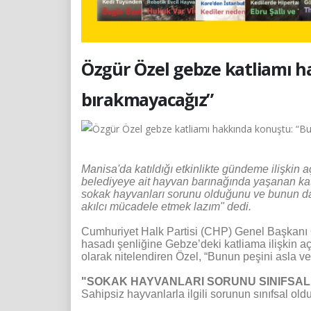
Özgür Özel gebze katliamı h
bırakmayacağız”
Manisa'da katıldığı etkinlikte gündeme ilişkin
belediyeye ait hayvan barınağında yaşanan katli
sokak hayvanları sorunu olduğunu ve bunun da 
akılcı mücadele etmek lazım" dedi.
Cumhuriyet Halk Partisi (CHP) Genel Başkanı Ö
hasadı şenliğine Gebze’deki katliama ilişkin a
olarak nitelendiren Özel, “Bunun peşini asla v
"SOKAK HAYVANLARI SORUNU SINIFSAL
Sahipsiz hayvanlarla ilgili sorunun sınıfsal old