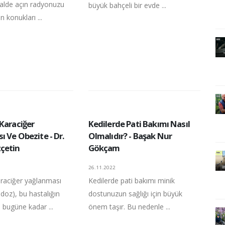
halde açın radyonuzu
büyük bahçeli bir evde ...
 konukları ...
Karaciğer
Kedilerde Pati Bakımı Nasıl
 Ve Obezite - Dr.
Olmalıdır? - Başak Nur
çetin
Gökçam
26.11.2022
araciğer yağlanması
Kedilerde pati bakımı minik
idoz), bu hastalığın
dostunuzun sağlığı için büyük
 bugüne kadar ...
önem taşır. Bu nedenle ...