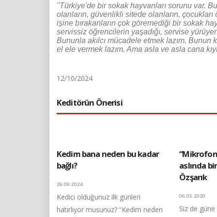
"Türkiye'de bir sokak hayvanları sorunu var. Bu 
olanların, güvenlikli sitede olanların, çocukları 
işine bırakanların çok göremediği bir sokak ha
servissiz öğrencilerin yaşadığı, servise yürüyen
Bununla akılcı mücadele etmek lazım. Bunun ka
el ele vermek lazım. Ama asla ve asla cana kı
12/10/2024
Keditörün Önerisi
Kedim bana neden bu kadar
“Mikrofon 
bağlı?
aslında bir
Özşarık
26.09.2024
Kedici olduğunuz ilk günleri
06.05.2020
Siz de güne
hatırlıyor musunuz? “Kedim neden