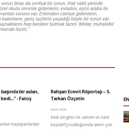
sorun biraz da sınıfsal bir sorun. Hali vakti yerinde
özel okula servisle gidenlerin, evladını, eşini araba ile
yvanları sorunu var. Erkenden camiye gidenlerin,
 kadınların, genç işçilerin yaşadığı böyle bir sorun var.
ynaklarını hep beraber bulmak lazım. İktidar, muhalefet
ymamak lazım."
başında bir aslan,
Rahşan Ecevit Röportajı – S.
 kedi...” - Fatoş
Tarkan Özçetin
EN
04.05.2020
Kedi sevginiz ne zaman ve nasıl
 erken başlayanlardan
başladı?Çocukluğumda ailem çok