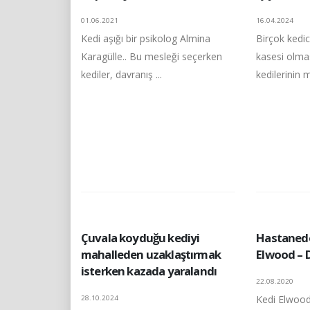
01.06.2021
16.04.2024
Kedi aşığı bir psikolog Almina
Birçok kedic
Karagülle.. Bu mesleği seçerken
kasesi olma
kediler, davranış ...
kedilerinin 
Çuvala koyduğu kediyi
Hastanede
mahalleden uzaklaştırmak
Elwood – 
isterken kazada yaralandı
22.08.2020
Kedi Elwood 
28.10.2024