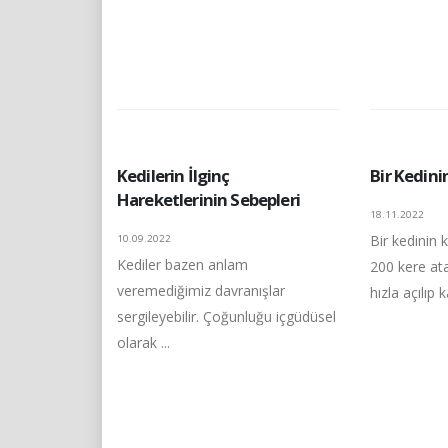
Kedilerin İlginç
Bir Kedini
Hareketlerinin Sebepleri
18.11.2022
Bir kedinin 
10.09.2022
Kediler bazen anlam
200 kere ata
veremediğimiz davranışlar
hızla açılıp k
sergileyebilir. Çoğunluğu içgüdüsel
olarak ...