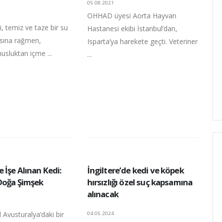
05.08.2021
OHHAD üyesi Aorta Hayvan
i, temiz ve taze bir su
Hastanesi ekibi İstanbul’dan,
sına rağmen,
Isparta’ya harekete geçti. Veteriner
musluktan içme ...
...
 İşe Alınan Kedi:
İngiltere’de kedi ve köpek
Doğa Şimşek
hırsızlığı özel suç kapsamına
alınacak
Avusturalya’daki bir
04.05.2024