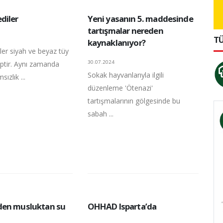
diler
Yeni yasanın 5. maddesinde
tartışmalar nereden
TÜ
kaynaklanıyor?
ler siyah ve beyaz tüy
30.07.2024
iptir. Aynı zamanda
Sokak hayvanlarıyla ilgili
sızlık ...
düzenleme 'Ötenazi'
tartışmalarının gölgesinde bu
sabah ...
den musluktan su
OHHAD Isparta’da