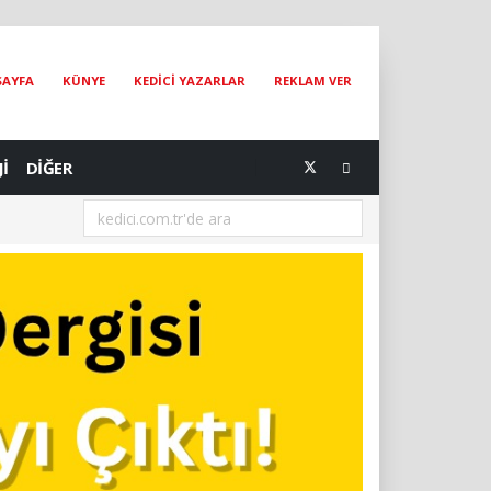
SAYFA
KÜNYE
KEDİCİ YAZARLAR
REKLAM VER
Jİ
DİĞER
[05.08.2026] Bir Hayat Kurtarmak Bir Hayat Kurtarmaktır