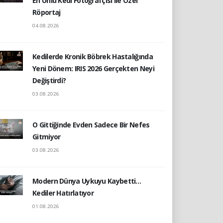
En Ünlü Kedi Fotoğrafçısı ile Özel
Röportaj
04.08.2026
Kedilerde Kronik Böbrek Hastalığında
Yeni Dönem: IRIS 2026 Gerçekten Neyi
Değiştirdi?
03.08.2026
O Gittiğinde Evden Sadece Bir Nefes
Gitmiyor
03.08.2026
Modern Dünya Uykuyu Kaybetti…
Kediler Hatırlatıyor
01.08.2026