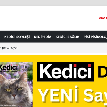
ANA 
KEDİCİ SÖYLEŞİ
KEDİPEDİA
KEDİCİ SAĞLIK
PİSİ PİSİKOLO
: Hipertansiyon