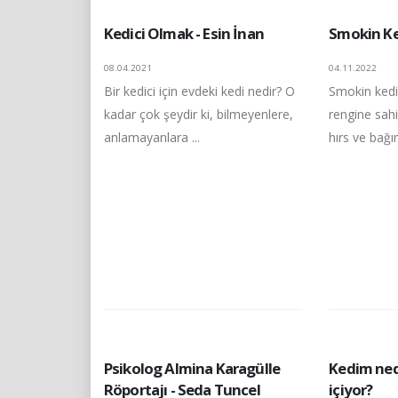
Kedici Olmak - Esin İnan
Smokin Ke
08.04.2021
04.11.2022
Bir kedici için evdeki kedi nedir? O
Smokin kedi
kadar çok şeydir ki, bilmeyenlere,
rengine sah
anlamayanlara ...
hırs ve bağım
Psikolog Almina Karagülle
Kedim ne
Röportajı - Seda Tuncel
içiyor?