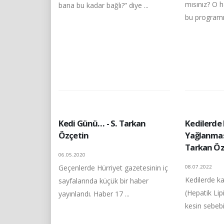
mısınız? O 
bana bu kadar bağlı?” diye ...
bu programın
Kedi Günü… - S. Tarkan
Kedilerde 
Özçetin
Yağlanması
Tarkan Öz
06.05.2020
Geçenlerde Hürriyet gazetesinin iç
08.07.2022
Kedilerde k
sayfalarında küçük bir haber
(Hepatik Lip
yayınlandı. Haber 17 ...
kesin sebebi