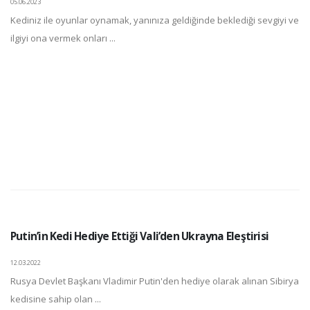
05.06.2023
Kediniz ile oyunlar oynamak, yanınıza geldiğinde beklediği sevgiyi ve
ilgiyi ona vermek onları ...
Putin’in Kedi Hediye Ettiği Vali’den Ukrayna Eleştirisi
12.03.2022
Rusya Devlet Başkanı Vladimir Putin'den hediye olarak alınan Sibirya
kedisine sahip olan ...