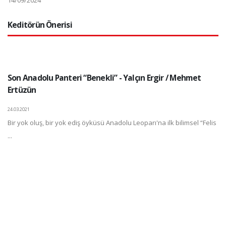
Keditörün Önerisi
Son Anadolu Panteri “Benekli” - Yalçın Ergir / Mehmet
Ertüzün
24.03.2021
Bir yok oluş, bir yok ediş öyküsü Anadolu Leoparı'na ilk bilimsel “Felis
...