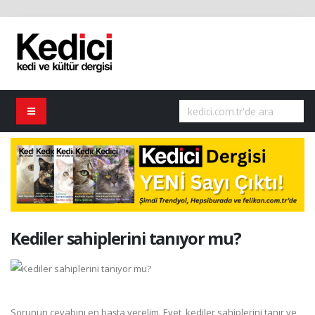
Kediler sahiplerini tanıyor mu?
Sorunun cevabını en başta verelim. Evet, kediler sahiplerini tanır ve