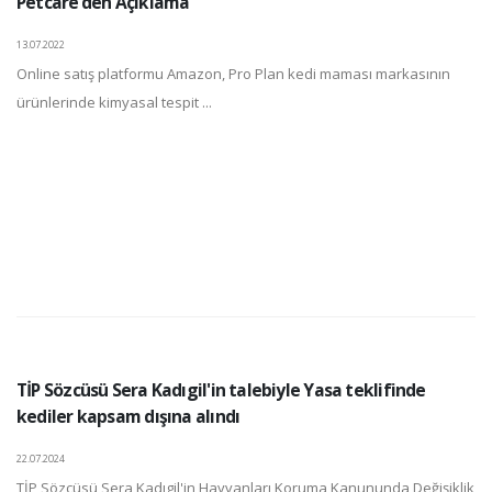
Petcare’den Açıklama
13.07.2022
Online satış platformu Amazon, Pro Plan kedi maması markasının
ürünlerinde kimyasal tespit ...
TİP Sözcüsü Sera Kadıgil'in talebiyle Yasa teklifinde
kediler kapsam dışına alındı
22.07.2024
TİP Sözcüsü Sera Kadıgil'in Hayvanları Koruma Kanununda Değişiklik