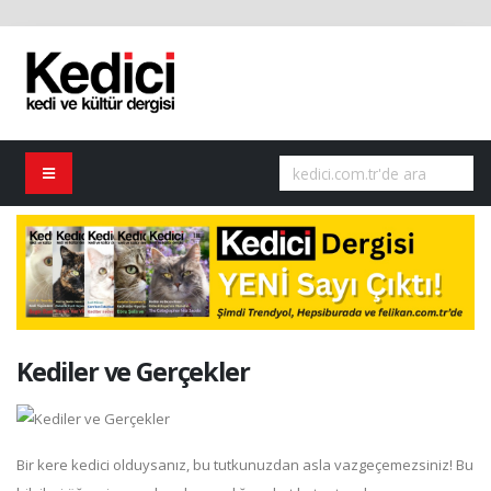
Kediler ve Gerçekler
Bir kere kedici olduysanız, bu tutkunuzdan asla vazgeçemezsiniz! Bu