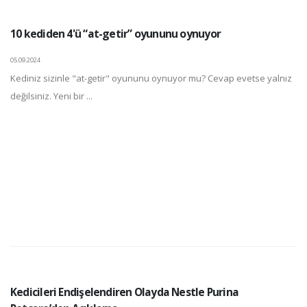
10 kediden 4'ü “at-getir” oyununu oynuyor
05.09.2024
Kediniz sizinle "at-getir" oyununu oynuyor mu? Cevap evetse yalnız
değilsiniz. Yeni bir ...
Kedicileri Endişelendiren Olayda Nestle Purina