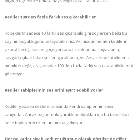
bilgileri öğrenince onlara hayranlığınız kat kat artacak...
Kediler 100’den fazla farklı ses çıkarabilirler
Köpeklerin sadece 10 farklı ses çıkarabildiğini söylersen belki bu
sayının büyüklüğünü anlayabilirsiniz. Aklınızdan hemen kedilerin
çıkarabileceği sesleri geçiriyorsunuz, mırıldanma, miyavlama,
kavgada çıkardıkları sesler, guruldama, vs. Ancak hepsini bilmeniz
mümkün değil, araştırmalar 100’den fazla farklı ses çıkarabildiklerini
gösteriyor.
Kediler sahiplerinin seslerini ayırt edebiliyorlar
Kediler yabancı seslerin arasında kendi sahiplerinin sesini
tanıyorlar. Ancak özgür ruhlu yaratıklar oldukları için bu tanıdıkları
sese tepki verecekleri anlamına gelmiyor.
Her ne kadar siyah kediler uğursuz olarak görülse de diğer