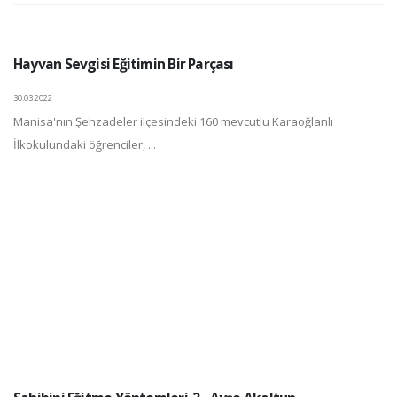
Hayvan Sevgisi Eğitimin Bir Parçası
30.03.2022
Manisa'nın Şehzadeler ilçesindeki 160 mevcutlu Karaoğlanlı
İlkokulundaki öğrenciler, ...