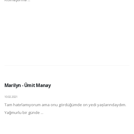
Marilyn - Ümit Manay
10.02.2021
Tam hatırlamıyorum ama onu gördüğümde on yedi yașlarındaydım.
Yağmurlu bir günde ...