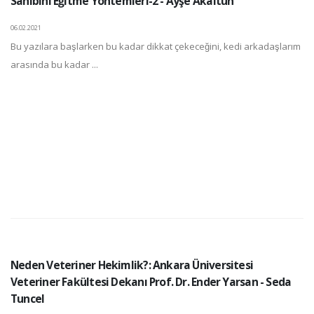
Sahibini Eğitme Yöntemleri-2 - Ayşe Akaltun
06.02.2021
Bu yazılara başlarken bu kadar dikkat çekeceğini, kedi arkadaşlarım
arasında bu kadar ...
Neden Veteriner Hekimlik?: Ankara Üniversitesi
Veteriner Fakültesi Dekanı Prof. Dr. Ender Yarsan - Seda
Tuncel