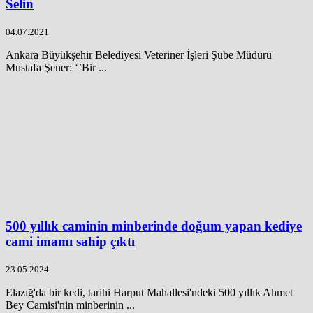
Selin
04.07.2021
Ankara Büyükşehir Belediyesi Veteriner İşleri Şube Müdürü
Mustafa Şener: ‘’Bir ...
500 yıllık caminin minberinde doğum yapan kediye
cami imamı sahip çıktı
23.05.2024
Elazığ'da bir kedi, tarihi Harput Mahallesi'ndeki 500 yıllık Ahmet
Bey Camisi'nin minberinin ...