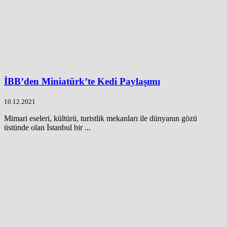
İBB’den Miniatürk’te Kedi Paylaşımı
10.12.2021
Mimari eseleri, kültürü, turistlik mekanları ile dünyanın gözü
üstünde olan İstanbul bir ...