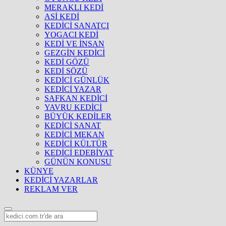
MERAKLI KEDİ
ASİ KEDİ
KEDİCİ SANATÇI
YOGACI KEDİ
KEDİ VE İNSAN
GEZGİN KEDİCİ
KEDİ GÖZÜ
KEDİ SÖZÜ
KEDİCİ GÜNLÜK
KEDİCİ YAZAR
SAFKAN KEDİCİ
YAVRU KEDİCİ
BÜYÜK KEDİLER
KEDİCİ SANAT
KEDİCİ MEKAN
KEDİCİ KÜLTÜR
KEDİCİ EDEBİYAT
GÜNÜN KONUSU
KÜNYE
KEDİCİ YAZARLAR
REKLAM VER