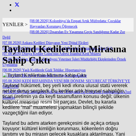
[08.08.2026] Kolombiya’da Empati Artık Müfredatta: Çocuklar
YENİLER >
Hayvanları Korumayı Öğrenecek
[08.08.2026] Dışarıdan Ev Yaşamına Geçiş Sandığımız Kadar Zor
Değil
[07.08.2026] Ankara Kedileri Dünyanın Yeni Dijital Elçileri
Tayland Kedilerinin Mirasına
[07.08.2026] CIA’in Casus Kedileri ve Gizli Projelerin Paranoyak Altın Çağı
[07.08.2026] Dünya Kediler Günü'nün Adresi İstanbul Kedi Müzesi
Sahip Çıktı
[06.08.2026] Van İpekyolu Belediyesi Veteriner İşleri Müdürlüğü Ekiplerinden Örnek
Uygulama
[06.08.2026] Yaşlı Kedilerde Gizli Tehlike: Hipertansiyon
[05.08.2026] Bir Hayat Kurtarmak Bir Hayat Kurtarmaktır
[05.08.2026] KEDİ REFAHINDA YENİ BİR DÖNEM: SECURECAT TÜRKİYE’YE
Tayland hükümeti, beş yerli kedi ırkına ulusal statü vererek
GELİYOR
net bir duruş sergiledi. Bu kediler artık bireysel sahipliğin,
[04.08.2026] The Catographer Nils Jacobi : Dünyanın En Ünlü Kedi Fotoğrafçısı ile Özel
ticari üretimin ya da keyfi tasarrufların konusu değil; ülkenin
Röportaj
kültürel mirasının resmi bir parçası. Devlet, bu kararla
kedilere “mal” muamelesi yapmaktan bilinçli şekilde
vazgeçtiğini ilan ediyor.
Tayland bu adımı atarken gerekçesini de açıkça ortaya
koyuyor: kültürel kimliğin korunması, kökenlerin doğru
tanıtımı ve bu mirasın gelecek kuşaklara aktarılması. Yani