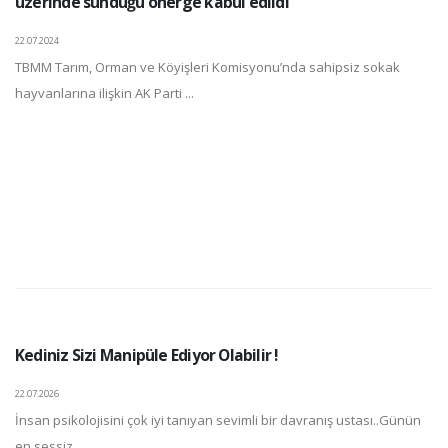
üzerinde sunduğu önerge kabul edildi
22.07.2024
TBMM Tarım, Orman ve Köyişleri Komisyonu’nda sahipsiz sokak
hayvanlarına ilişkin AK Parti ...
Kediniz Sizi Manipüle Ediyor Olabilir !
22.07.2026
İnsan psikolojisini çok iyi tanıyan sevimli bir davranış ustası..Günün
en sessiz ...