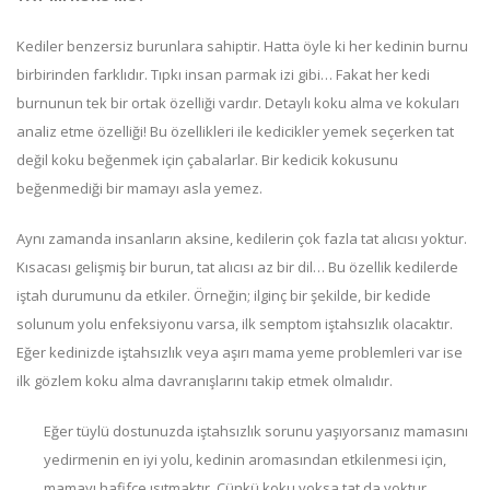
Kediler benzersiz burunlara sahiptir. Hatta öyle ki her kedinin burnu
birbirinden farklıdır. Tıpkı insan parmak izi gibi… Fakat her kedi
burnunun tek bir ortak özelliği vardır. Detaylı koku alma ve kokuları
analiz etme özelliği! Bu özellikleri ile kedicikler yemek seçerken tat
değil koku beğenmek için çabalarlar. Bir kedicik kokusunu
beğenmediği bir mamayı asla yemez.
Aynı zamanda insanların aksine, kedilerin çok fazla tat alıcısı yoktur.
Kısacası gelişmiş bir burun, tat alıcısı az bir dil… Bu özellik kedilerde
iştah durumunu da etkiler. Örneğin; ilginç bir şekilde, bir kedide
solunum yolu enfeksiyonu varsa, ilk semptom iştahsızlık olacaktır.
Eğer kedinizde iştahsızlık veya aşırı mama yeme problemleri var ise
ilk gözlem koku alma davranışlarını takip etmek olmalıdır.
Eğer tüylü dostunuzda iştahsızlık sorunu yaşıyorsanız mamasını
yedirmenin en iyi yolu, kedinin aromasından etkilenmesi için,
mamayı hafifçe ısıtmaktır. Çünkü koku yoksa tat da yoktur.