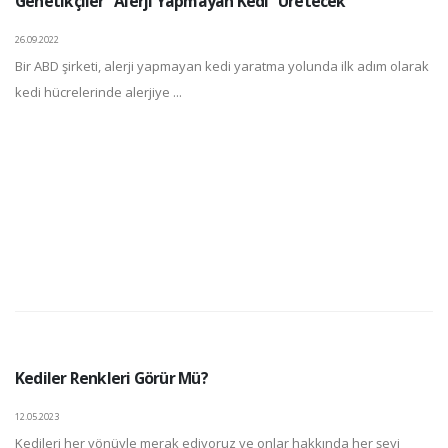
Genetikçiler "Alerji Yapmayan Kedi" Üretecek
26.09.2022
Bir ABD şirketi, alerji yapmayan kedi yaratma yolunda ilk adım olarak
kedi hücrelerinde alerjiye ...
Kediler Renkleri Görür Mü?
12.05.2023
Kedileri her yönüyle merak ediyoruz ve onlar hakkında her şeyi