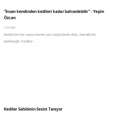
“İnsan kendinden kedileri kadar bahsedebilir” - Yeşim
Özcan
27.01.2020
Kedici’nin her sayısı benim için sürprizlerle dolu, meraklı bir
bekleyiştir. Keditör ...
Kediler Sahibinin Sesini Tanıyor