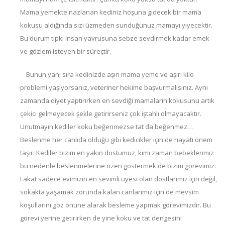
Mama yemekte nazlanan kediniz hoşuna gidecek bir mama
kokusu aldığında sizi üzmeden sunduğunuz mamayı yiyecektir.
Bu durum tıpkı insan yavrusuna sebze sevdirmek kadar emek
ve gözlem isteyen bir süreçtir.
Bunun yanı sıra kedinizde aşırı mama yeme ve aşırı kilo
problemi yaşıyorsanız, veteriner hekime başvurmalısınız. Aynı
zamanda diyet yaptırırken en sevdiği mamaların kokusunu artık
çekici gelmeyecek şekle getirirseniz çok iştahlı olmayacaktır.
Unutmayın kediler koku beğenmezse tat da beğenmez…
Beslenme her canlıda olduğu gibi kedicikler için de hayati önem
taşır. Kediler bizim en yakın dostumuz, kimi zaman bebeklerimiz
bu nedenle beslenmelerine özen göstermek de bizim görevimiz.
Fakat sadece evimizin en sevimli üyesi olan dostlarımız için değil,
sokakta yaşamak zorunda kalan canlarımız için de mevsim
koşullarını göz önüne alarak besleme yapmak görevimizdir. Bu
görevi yerine getirirken de yine koku ve tat dengesini