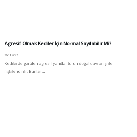
Agresif Olmak Kediler İçin Normal Sayılabilir Mi?
26.11.2022
Kedilerde görülen agresif yanıtlar türün doğal davranışı ile
ilişkilendirilir. Bunlar ...