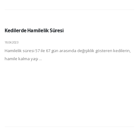
Kedilerde Hamilelik Süresi
18.04.2023
Hamilelik süresi 57 ile 67 gün arasında değişiklik gösteren kedilerin,
hamile kalma yaşı ...