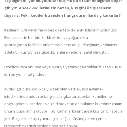
taşıdığını biliyor muydunuz? Kuş mu bu ötsün dediğinizi duyar
gibiyiz. Ancak kedilerimizin bazen, kuş gibi ötüş seslerini
duyarız. Peki, kediler bu sesleri hangi durumlarda çıkartırlar?
Kedilerin 60’a yakın farklı ses çıkartabildiklerini biliyor muydunuz?
Evet, seslerin her biri, farklı bir ton ve yoğunlukta
çıkarıldığında farklı bir anlam taşır. Kedi ötüşü dediğimiz, kedimizin
adeta bir kuş gibi ses çıkardığı anlara kediciler şahit olmuştur.
Özellikle cam önünde veya pusuya yatarak çıkardıkları bu ses kuşlar
için bir yem niteliğindedir.
Avcılık içgüdüsü oldukça yüksek olan kediler, kuş avlamak
istediklerinde adeta onlar gibi ses çıkartarak onları kendilerine
doğru çekmek isterler. Eve geldiniz ve bir de baktınız ki kediniz camın
önüne pusu atmış ötüyor. Tabi camın arkasındaysa kuş için bir sorun
yok. Bu şekilde kuşu yanına çekeceğini düşünüyor ve çenesi
titreyerek çıkarttığı seslerle ona sesleniyor.