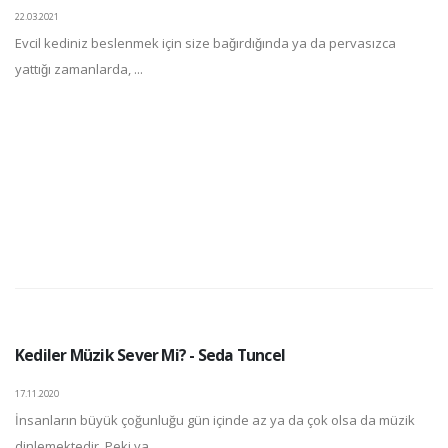
22.03.2021
Evcil kediniz beslenmek için size bağırdığında ya da pervasızca
yattığı zamanlarda, ...
Kediler Müzik Sever Mi? - Seda Tuncel
17.11.2020
İnsanların büyük çoğunluğu gün içinde az ya da çok olsa da müzik
dinlemektedir. Peki ya ...