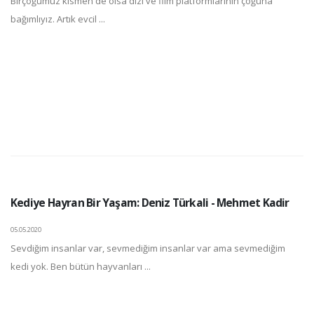
Birçoğumuz kısmen de olsa dizi ve film platformlarının çoğuna
bağımlıyız. Artık evcil ...
Kediye Hayran Bir Yaşam: Deniz Türkali - Mehmet Kadir
05.05.2020
Sevdiğim insanlar var, sevmediğim insanlar var ama sevmediğim
kedi yok. Ben bütün hayvanları ...