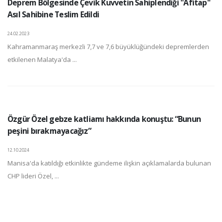
Deprem Bölgesinde Çevik Kuvvetin Sahiplendiği "Afitap"
Asıl Sahibine Teslim Edildi
24.02.2023
Kahramanmaraş merkezli 7,7 ve 7,6 büyüklüğündeki depremlerden
etkilenen Malatya'da ...
Özgür Özel gebze katliamı hakkında konuştu: “Bunun
peşini bırakmayacağız”
12.10.2024
Manisa'da katıldığı etkinlikte gündeme ilişkin açıklamalarda bulunan
CHP lideri Özel, ...