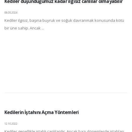
Kediler düşündüğümüz kadar ilgisiz canlılar olmayabilir
06.05.2024
Kediler ilgisiz, başına buyruk ve soğuk davranmak konusunda kötü
bir üne sahip. Ancak ...
Kedilerin İştahını Açma Yöntemleri
12.10.2022
Kediler genellikle iştahlı canlılardır. Ancak bazı dönemlerde iştahları