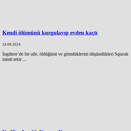
Kendi ölümünü kurgulayıp evden kaçtı
24.09.2024
İngiltere’de bir aile, öldüğünü ve gömdüklerini düşündükleri Squeak
isimli tekir ...