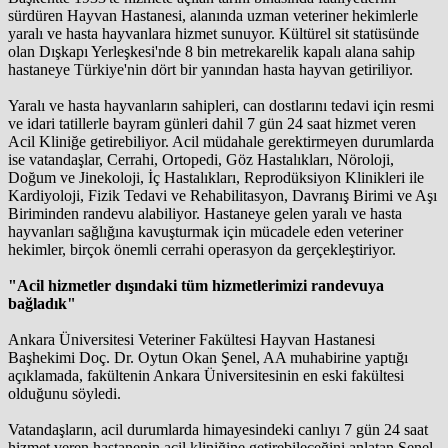
sürdüren Hayvan Hastanesi, alanında uzman veteriner hekimlerle
yaralı ve hasta hayvanlara hizmet sunuyor. Kültürel sit statüsünde
olan Dışkapı Yerleşkesi'nde 8 bin metrekarelik kapalı alana sahip
hastaneye Türkiye'nin dört bir yanından hasta hayvan getiriliyor.
Yaralı ve hasta hayvanların sahipleri, can dostlarını tedavi için resmi
ve idari tatillerle bayram günleri dahil 7 gün 24 saat hizmet veren
Acil Kliniğe getirebiliyor. Acil müdahale gerektirmeyen durumlarda
ise vatandaşlar, Cerrahi, Ortopedi, Göz Hastalıkları, Nöroloji,
Doğum ve Jinekoloji, İç Hastalıkları, Reprodüksiyon Klinikleri ile
Kardiyoloji, Fizik Tedavi ve Rehabilitasyon, Davranış Birimi ve Aşı
Biriminden randevu alabiliyor. Hastaneye gelen yaralı ve hasta
hayvanları sağlığına kavuşturmak için mücadele eden veteriner
hekimler, birçok önemli cerrahi operasyon da gerçekleştiriyor.
"Acil hizmetler dışındaki tüm hizmetlerimizi randevuya
bağladık"
Ankara Üniversitesi Veteriner Fakültesi Hayvan Hastanesi
Başhekimi Doç. Dr. Oytun Okan Şenel, AA muhabirine yaptığı
açıklamada, fakültenin Ankara Üniversitesinin en eski fakültesi
olduğunu söyledi.
Vatandaşların, acil durumlarda himayesindeki canlıyı 7 gün 24 saat
hizmet veren hastanenin acil kliniğine getirebileceğini anlatan Şenel,