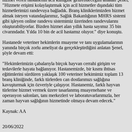
"Hizmete erişimi kolaylaştırmak için acil hizmetler dışındaki tüm
hizmetlerimizi randevuya bağladık. Branş kliniklerimizden hizmet
almak isteyen vatandaşlarımız, Sağlık Bakanlığının MHRS sistemi
gibi işleyen online randevu sistemimiz üzerinden randevularını
oluşturabiliyorlar. Bizden hizmet alan yıllık hasta sayımız 35 bin
civarındadır. Yılda 10 bin de acil hastamız oluyor." diye konuştu.
Hastanede veteriner hekimlerin muayene ve tanı uygulamalarının
yanında birçok zorlu ameliyat da gerçekleştirdiğini anlatan Şenel,
şöyle devam etti:
"Hekimlerimizin çabalarıyla birçok hayvan cerrahi girişim ve
tedavilerle hayata bağlanıyor. Hastanemizde, bir kısmı ihtisas
eğitimlerini sürdüren yaklaşık 100 veteriner hekimimiz toplam 13
branş kliniğinde, farklı türlerden can dostlarımızı sağlığına
kavuşturmak için özveriyle çalışıyor. Hastanemiz, farklı hayvan
türlerine hizmet vermek üzere tasarlanmış muayenehane ve
operasyon salonları, tanı merkezleri ve laboratuvarlarımızla, her
zaman hayvan sağlığının hizmetinde olmaya devam edecek."
Kaynak: AA
20/06/2022