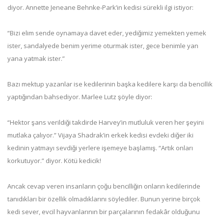
diyor. Annette Jeneane Behnke-Park’in kedisi sürekli ilgi istiyor:
“Bizi elim sende oynamaya davet eder, yediğimiz yemekten yemek
ister, sandalyede benim yerime oturmak ister, gece benimle yan
yana yatmak ister.”
Bazı mektup yazanlar ise kedilerinin başka kedilere karşı da bencillik
yaptığından bahsediyor. Marlee Lutz şöyle diyor:
“Hektor şans verildiği takdirde Harvey’in mutluluk veren her şeyini
mutlaka çalıyor.” Vijaya Shadrak’in erkek kedisi evdeki diğer iki
kedinin yatmayı sevdiği yerlere işemeye başlamış. “Artık onları
korkutuyor.” diyor. Kötü kedicik!
Ancak cevap veren insanların çoğu bencilliğin onların kedilerinde
tanıdıkları bir özellik olmadıklarını söylediler. Bunun yerine birçok
kedi sever, evcil hayvanlarının bir parçalarının fedakâr olduğunu