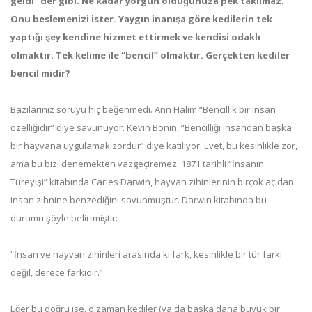
geldi” der gibi. Ne kadar yorgun olduğunuza pek takılmaz.
Onu beslemenizi ister. Yaygın inanışa göre kedilerin tek
yaptığı şey kendine hizmet ettirmek ve kendisi odaklı
olmaktır. Tek kelime ile “bencil” olmaktır. Gerçekten kediler
bencil midir?
Bazılarınız soruyu hiç beğenmedi. Ann Halim “Bencillik bir insan
özelliğidir” diye savunuyor. Kevin Bonin, “Bencilliği insandan başka
bir hayvana uygulamak zordur” diye katılıyor. Evet, bu kesinlikle zor,
ama bu bizi denemekten vazgeçiremez. 1871 tarihli “İnsanın
Türeyişi” kitabında Carles Darwin, hayvan zihinlerinin birçok açıdan
insan zihnine benzediğini savunmuştur. Darwin kitabında bu
durumu şöyle belirtmiştir:
“İnsan ve hayvan zihinleri arasında ki fark, kesinlikle bir tür farkı
değil, derece farkıdır.”
Eğer bu doğru ise, o zaman kediler (ya da başka daha büyük bir