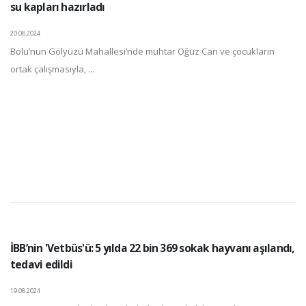
su kapları hazırladı
20.08.2024
Bolu’nun Gölyüzü Mahallesi’nde muhtar Oğuz Can ve çocukların
ortak çalışmasıyla, ...
İBB’nin 'Vetbüs'ü: 5 yılda 22 bin 369 sokak hayvanı aşılandı,
tedavi edildi
19.08.2024