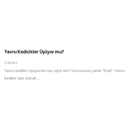
Yavru Kedicikler Üşüyor mu?
12.08.2023
Yavru kediler üşüyormu mu, üşür mü? Sorusunun yanıtı "Evet”. Yavru
kediler tam olarak ...