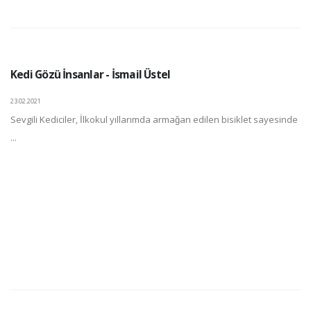
Kedi Gözü İnsanlar - İsmail Üstel
23.02.2021
Sevgili Kediciler, İlkokul yıllarımda armağan edilen bisiklet sayesinde
...