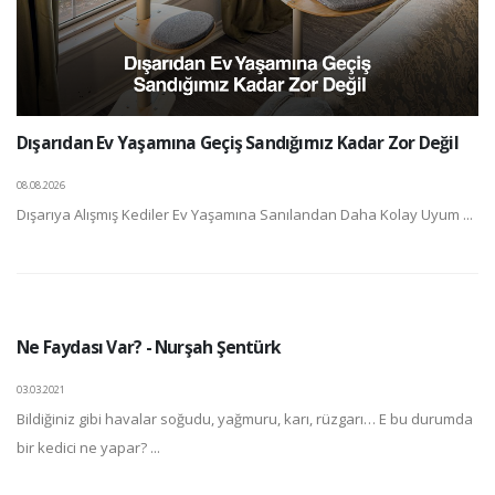
Dışarıdan Ev Yaşamına Geçiş Sandığımız Kadar Zor Değil
08.08.2026
Dışarıya Alışmış Kediler Ev Yaşamına Sanılandan Daha Kolay Uyum ...
Ne Faydası Var? - Nurşah Şentürk
03.03.2021
Bildiğiniz gibi havalar soğudu, yağmuru, karı, rüzgarı… E bu durumda
bir kedici ne yapar? ...