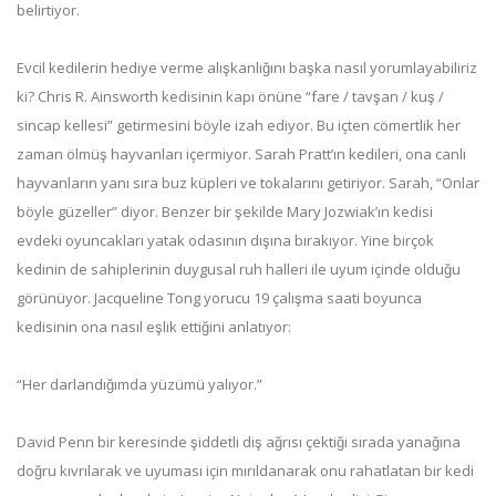
belirtiyor.
Evcil kedilerin hediye verme alışkanlığını başka nasıl yorumlayabiliriz
ki? Chris R. Ainsworth kedisinin kapı önüne “fare / tavşan / kuş /
sincap kellesi” getirmesini böyle izah ediyor. Bu içten cömertlik her
zaman ölmüş hayvanları içermiyor. Sarah Pratt’ın kedileri, ona canlı
hayvanların yanı sıra buz küpleri ve tokalarını getiriyor. Sarah, “Onlar
böyle güzeller” diyor. Benzer bir şekilde Mary Jozwiak’ın kedisi
evdeki oyuncakları yatak odasının dışına bırakıyor. Yine birçok
kedinin de sahiplerinin duygusal ruh halleri ile uyum içinde olduğu
görünüyor. Jacqueline Tong yorucu 19 çalışma saati boyunca
kedisinin ona nasıl eşlik ettiğini anlatıyor:
“Her darlandığımda yüzümü yalıyor.”
David Penn bir keresinde şiddetli diş ağrısı çektiği sırada yanağına
doğru kıvrılarak ve uyuması için mırıldanarak onu rahatlatan bir kedi