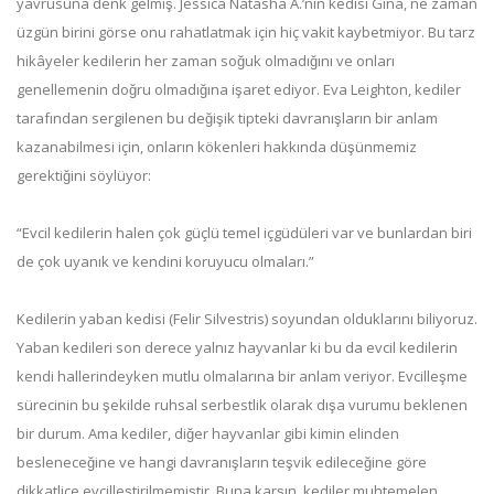
yavrusuna denk gelmiş. Jessica Natasha A.’nın kedisi Gina, ne zaman
üzgün birini görse onu rahatlatmak için hiç vakit kaybetmiyor. Bu tarz
hikâyeler kedilerin her zaman soğuk olmadığını ve onları
genellemenin doğru olmadığına işaret ediyor. Eva Leighton, kediler
tarafından sergilenen bu değişik tipteki davranışların bir anlam
kazanabilmesi için, onların kökenleri hakkında düşünmemiz
gerektiğini söylüyor:
“Evcil kedilerin halen çok güçlü temel içgüdüleri var ve bunlardan biri
de çok uyanık ve kendini koruyucu olmaları.”
Kedilerin yaban kedisi (Felir Silvestris) soyundan olduklarını biliyoruz.
Yaban kedileri son derece yalnız hayvanlar ki bu da evcil kedilerin
kendi hallerindeyken mutlu olmalarına bir anlam veriyor. Evcilleşme
sürecinin bu şekilde ruhsal serbestlik olarak dışa vurumu beklenen
bir durum. Ama kediler, diğer hayvanlar gibi kimin elinden
besleneceğine ve hangi davranışların teşvik edileceğine göre
dikkatlice evcilleştirilmemiştir. Buna karşın, kediler muhtemelen