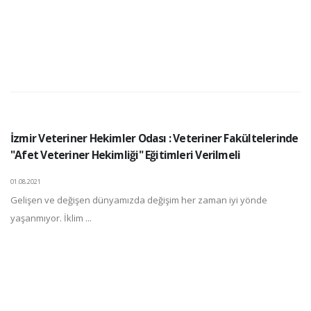
İzmir Veteriner Hekimler Odası : Veteriner Fakültelerinde
"Afet Veteriner Hekimliği" Eğitimleri Verilmeli
01.08.2021
Gelişen ve değişen dünyamızda değişim her zaman iyi yönde
yaşanmıyor. İklim ...