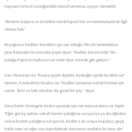
hayvan) Oxford sözlüğündeki bencil tanımına uyuyor demektir:
“Birisinin başlıca ve öncelikle kendi kişisel kar ve memnuniyeti ile ilgili
olması hali.”
Birçoğunuz kedileri ‘kendileri için var olduğu’ fikri ile tanımladınız.
Jane Ramsden bu konuda şöyle diyor: “Kediler bencil midir? Bu
kulağa Papa’nın balkonu var mıdır diye sormak gibi geliyor.”
Dan Okeneski ise “Kısaca şöyle diyelim, Kediciğin içinde bir BEN var”
derken, Frankathon Dirabis ise “Kediler tamamen kendi hizmeti için
vardır. Şirin ve tatlı olmaları da güzel bir şey.” diyor.
Gina Darlin Strange’in kedisi uyumak için net manzaralara sa- hiptir.
“Eğer güneş ışıkları sabah benim yatağıma vuruyorsa ya da öğleden
sonra kızımın yatağına vuruyorsa, kedim o an oraya koşulsuz geçiş
hakkı ister ve eğer onu kıpırdatmak isterseniz mutlaka bir tavır alır”