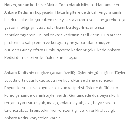
Norveç orman kedisi ve Maine Coon olarak bilinen ırklar tamamen
Ankara Kedisinin kopyasıdır. Hatta İngiltere'de British Angora isimli
bir ırk tescil edilmiştir. Ülkemizde yıllarca Ankara Kedisine gereken ilgi
gösterilmediği için yabancılar bizim bu değerli hazinemizi
sahiplenmişlerdir. Orijinal Ankara kedisinin özelliklerini uluslararası
platformda sahiplenen ve koruyan yine yabancılar olmuş ve
ABD’den Güney Afrika Cumhuriyeti’ne kadar birçok ülkede Ankara
Kedisi dernekleri ve kulüpleri kurulmuştur.
Ankara Kedisinin en göze çarpan özelliği tüylerinin güzelliğidir. Tüyler
vücutta orta uzunlukta, buyun ve kuyrukta ise daha uzuncadır.
Boyun, karın altı ve kuyruk sık, uzun ve ipeksi tüylerle örtülü olup
kulak içerisinde kıvrımlı tüyler vardır. Günümüzde düz beyaz kürk
renginin yanı sıra siyah, mavi, çikolata, leylak, kızıl, beyaz-siyah-
turuncu alaca, krem, tekir (her renkten), gri ve iki renkli alaca gibi
Ankara Kedisi varyeteleri vardır.