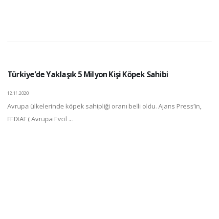
Türkiye’de Yaklaşık 5 Milyon Kişi Köpek Sahibi
12.11.2020
Avrupa ülkelerinde köpek sahipliği oranı belli oldu. Ajans Press’in,
FEDIAF ( Avrupa Evcil ...