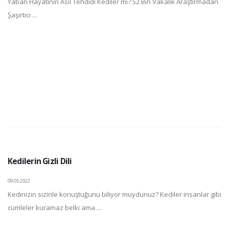
Yaban Hayatının Asıl Tehdidi Kediler mi? 52 Bin Vakalık Araştırmadan
Şaşırtıcı ...
Kedilerin Gizli Dili
09.05.2022
Kedinizin sizinle konuştuğunu biliyor muydunuz? Kediler insanlar gibi
cümleler kuramaz belki ama ...