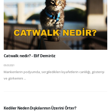
Catwalk nedir? - Elif Demiröz
05.03.2021
Mankenlerin podyumda, sergiledikleri kıyafetlerin canlılığı, gösterişi
ve görkemini ...
Kediler Neden Dışkılarının Üzerini Örter?