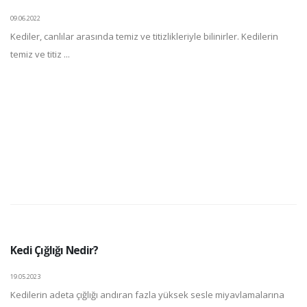
09.06.2022
Kediler, canlılar arasında temiz ve titizlikleriyle bilinirler. Kedilerin
temiz ve titiz ...
Kedi Çığlığı Nedir?
19.05.2023
Kedilerin adeta çığlığı andıran fazla yüksek sesle miyavlamalarına