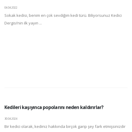
04.04.2022
Sokak kedisi, benim en çok sevdiğim kedi türü. Biliyorsunuz Kedici
Dergisi’nin ilk yayın ...
Kedileri kaşıyınca popolarını neden kaldırırlar?
30.04.2024
Bir kedici olarak, kediniz hakkında birçok garip şey fark etmişsinizdir