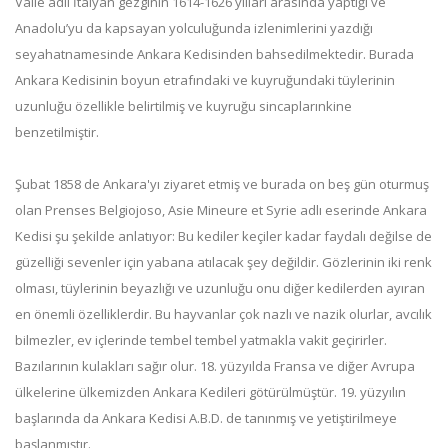
Valle adlı İtalyan gezginin 1614-1626 yılları arasında yaptığı ve
Anadolu’yu da kapsayan yolculuğunda izlenimlerini yazdığı
seyahatnamesinde Ankara Kedisinden bahsedilmektedir. Burada
Ankara Kedisinin boyun etrafındaki ve kuyruğundaki tüylerinin
uzunluğu özellikle belirtilmiş ve kuyruğu sincaplarınkine
benzetilmiştir.
Şubat 1858 de Ankara'yı ziyaret etmiş ve burada on beş gün oturmuş
olan Prenses Belgiojoso, Asie Mineure et Syrie adlı eserinde Ankara
Kedisi şu şekilde anlatıyor: Bu kediler keçiler kadar faydalı değilse de
güzelliği sevenler için yabana atılacak şey değildir. Gözlerinin iki renk
olması, tüylerinin beyazlığı ve uzunluğu onu diğer kedilerden ayıran
en önemli özelliklerdir. Bu hayvanlar çok nazlı ve nazik olurlar, avcılık
bilmezler, ev içlerinde tembel tembel yatmakla vakit geçirirler.
Bazılarının kulakları sağır olur. 18. yüzyılda Fransa ve diğer Avrupa
ülkelerine ülkemizden Ankara Kedileri götürülmüştür. 19. yüzyılın
başlarında da Ankara Kedisi A.B.D. de tanınmış ve yetiştirilmeye
başlanmıştır.