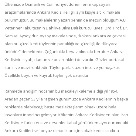
Ülkemizde Osmanlı ve Cumhuriyet dönemlerini kapsayan
araştırmalarımda Ankara Kedisi ile ilgili aynı kişiye ait iki makale
bulunmuştur. Bu makalelerin yazarı benim de mezun olduğum A.Ü.
Veteriner Fakültesinin Dahiliye Bilim Dalı kurucu üyesi Ord. Prof. Dr.
Samuel Aysoy'dur. Aysoy makalesinde, “kökeni Ankara ve çevresi
olan bu güzel kedi tüylerinin parlaklığı ve güzelliği ile dünyaca
ünlüdür” demektedir. Çoğunlukla beyaz olmakla beraber Ankara
Kedisinin siyah, duman ve boz renkleri de vardır. Gözler portakal
sarısı ve mavi renktedir. Tüyler parlak uzun ince ve yumuşaktır.
Özellikle boyun ve kuyruk tüyleri çok uzundur.
Rahmetle andığım hocamın bu makaleyi kaleme aldığı yıl 1954.
Aradan geçen 53 yıla rağmen günümüzde Ankara Kedilerinin başka
renklerde olabileceği başta meslektaşlarım olmak üzere hala
insanlara inandırıcı gelmiyor. Kökenini Ankara Kedisinden alan İran
Kedisinde farklı renk ve desenler kabul görülürken aynı durumdaki
Ankara Kedileri sırf beyaz olmadıkları için sokak kedisi sınıfına