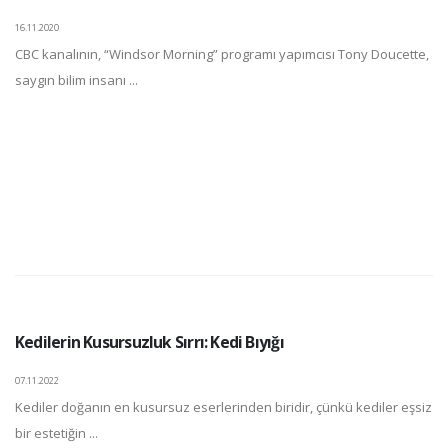
16.11.2020
CBC kanalının, “Windsor Morning” programı yapımcısı Tony Doucette,
saygın bilim insanı ...
Kedilerin Kusursuzluk Sırrı: Kedi Bıyığı
07.11.2022
Kediler doğanın en kusursuz eserlerinden biridir, çünkü kediler eşsiz
bir estetiğin ...