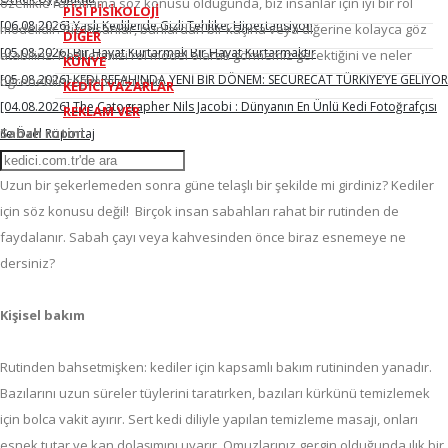
özellikle rahatlama söz konusu olduğunda, biz insanlar için iyi bir rol
PİSİ PİSİKOLOJİ
[06.08.2026] Yaşlı Kedilerde Gizli Tehlike: Hipertansiyon
modelidir. Biz insanlar, bunlardan bir kaçına veya diğerine kolayca göz
DİĞER
[05.08.2026] Bir Hayat Kurtarmak Bir Hayat Kurtarmaktır
atabiliriz. Kedilerimizi rol model olarak görmemiz gerektiğini ve neler
KÜNYE
[05.08.2026] KEDİ REFAHINDA YENİ BİR DÖNEM: SECURECAT TÜRKİYE’YE GELİYOR
öğrenebileceğimizi okuyun.
KEDİCİ YAZARLAR
[04.08.2026] The Catographer Nils Jacobi : Dünyanın En Ünlü Kedi Fotoğrafçısı
REKLAM VER
Sabah rutini
ile Özel Röportaj
Uzun bir şekerlemeden sonra güne telaşlı bir şekilde mi girdiniz? Kediler
için söz konusu değil! Birçok insan sabahları rahat bir rutinden de
faydalanır. Sabah çayı veya kahvesinden önce biraz esnemeye ne
dersiniz?
Kişisel bakım
Rutinden bahsetmişken: kediler için kapsamlı bakım rutininden yanadır.
Bazılarını uzun süreler tüylerini taratırken, bazıları kürkünü temizlemek
için bolca vakit ayırır. Sert kedi diliyle yapılan temizleme masajı, onları
esnek tutar ve kan dolaşımını uyarır. Omuzlarınız gergin olduğunda ılık bir