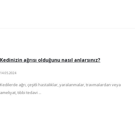
Kedinizin ağrısı olduğunu nasıl anlarsınız?
14.05.2024
Kedilerde ağrı, çeşitli hastalıklar, yaralanmalar, travmalardan veya
ameliyat, tıbbi tedavi ...