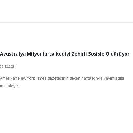
Avustralya Milyonlarca Kediyi Zehirli Sosisle Öldürüyor
08.12.2021
Amerikan New York Times gazetesinin geçen hafta içinde yayımladığı
makaleye ...