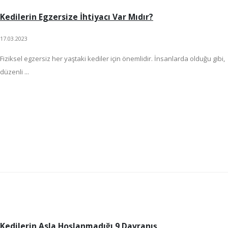
Kedilerin Egzersize İhtiyacı Var Mıdır?
17.03.2023
Fiziksel egzersiz her yaştaki kediler için önemlidir. İnsanlarda olduğu gibi,
düzenli ...
Kedilerin Asla Hoşlanmadığı 9 Davranış