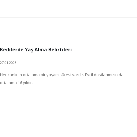
Kedilerde Yaş Alma Belirtileri
27.01.2023
Her canlının ortalama bir yaşam süresi vardır. Evcil dostlarımızın da
ortalama 16 yıldır. ...