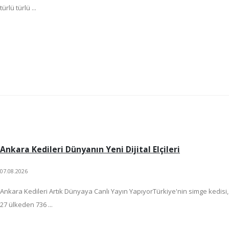
türlü türlü ...
Ankara Kedileri Dünyanın Yeni Dijital Elçileri
07.08.2026
Ankara Kedileri Artık Dünyaya Canlı Yayın YapıyorTürkiye'nin simge kedisi,
27 ülkeden 736 ...