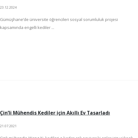
23.12.2024
Gümüşhane’de üniversite öğrencileri sosyal sorumluluk projesi
kapsamında engelli kediler ...
Çin’li Mühendis Kediler için Akıllı Ev Tasarladı
21.07.2021
Çinli mühendis Wang Xi, kedileri o kadar çok seviyor ki onlar için yüksek