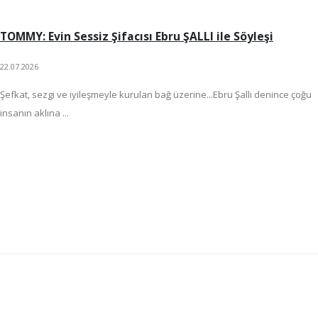
TOMMY: Evin Sessiz Şifacısı Ebru ŞALLI ile Söyleşi
22.07.2026
Şefkat, sezgi ve iyileşmeyle kurulan bağ üzerine...Ebru Şallı denince çoğu
insanın aklına ...