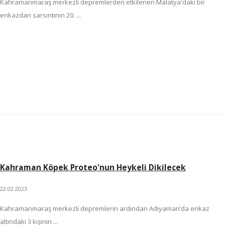
Kahramanmaraş merkezli depremlerden etkilenen Malatya'daki bir
enkazdan sarsıntının 20. ...
Kahraman Köpek Proteo'nun Heykeli Dikilecek
22.02.2023
Kahramanmaraş merkezli depremlerin ardından Adıyaman’da enkaz
altındaki 3 kişinin ...