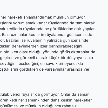
arı her hareketi anlamlandırmak mümkün olmuyor.
şlarını yorumlamak kadar rüyalarında da tam olarak
ak kedilerin rüyalarında ne gördüklerine dair yapılan
. Bazı uzmanlar kedilerin rüyalarında gün içerisinde
r. Bazıları ise rüyalarının yalnızca gün içerisinde
adıkları deneyimlerden izler barındırabileceğini
nin oldukça olası olduğu yönünde görüş aktaranlar da
e geçiren ve göreceli olarak küçük bir dünyaya sahip
 sevdiğini, beslediğini, en sevdikleri oyuncakla
oştuklarını gördükleri de varsayımlar arasında yer
tluluk verici rüyalar da görmüyor. Onlar da zaman
gören kedi her zamankinden daha keskin hareketler
 düşünülmesi ve mümkün olduğunca rahatsız