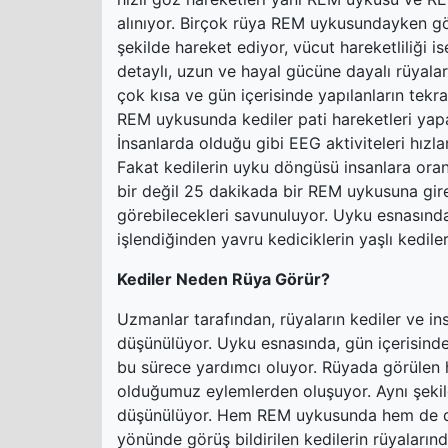
alınıyor. Birçok rüya REM uykusundayken gör
şekilde hareket ediyor, vücut hareketliliği
detaylı, uzun ve hayal gücüne dayalı rüyal
çok kısa ve gün içerisinde yapılanların tekr
REM uykusunda kediler pati hareketleri yapabi
İnsanlarda olduğu gibi EEG aktiviteleri hızla
Fakat kedilerin uyku döngüsü insanlara oran
bir değil 25 dakikada bir REM uykusuna gire
görebilecekleri savunuluyor. Uyku esnasında
işlendiğinden yavru kediciklerin yaşlı kedile
Kediler Neden Rüya Görür?
Uzmanlar tarafından, rüyaların kediler ve in
düşünülüyor. Uyku esnasında, gün içerisinde 
bu sürece yardımcı oluyor. Rüyada görülen 
olduğumuz eylemlerden oluşuyor. Aynı şekild
düşünülüyor. Hem REM uykusunda hem de d
yönünde görüş bildirilen kedilerin rüyalarınd