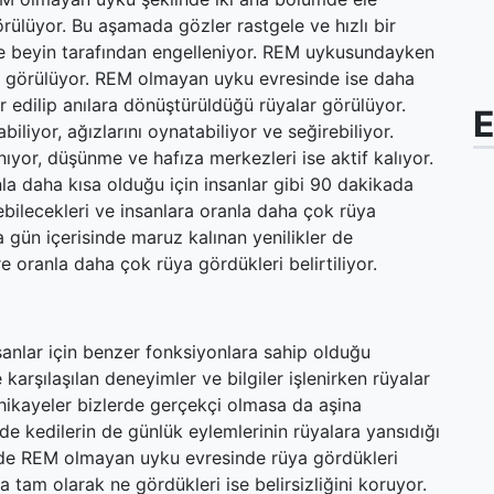
ülüyor. Bu aşamada gözler rastgele ve hızlı bir
 ise beyin tarafından engelleniyor. REM uykusundayken
ar görülüyor. REM olmayan uyku evresinde ise daha
ar edilip anılara dönüştürüldüğü rüyalar görülüyor.
E
liyor, ağızlarını oynatabiliyor ve seğirebiliyor.
nıyor, düşünme ve hafıza merkezleri ise aktif kalıyor.
la daha kısa olduğu için insanlar gibi 90 dakikada
bilecekleri ve insanlara oranla daha çok rüya
 gün içerisinde maruz kalınan yenilikler de
re oranla daha çok rüya gördükleri belirtiliyor.
sanlar için benzer fonksiyonlara sahip olduğu
karşılaşılan deneyimler ve bilgiler işlenirken rüyalar
hikayeler bizlerde gerçekçi olmasa da aşina
e kedilerin de günlük eylemlerinin rüyalara yansıdığı
e REM olmayan uyku evresinde rüya gördükleri
a tam olarak ne gördükleri ise belirsizliğini koruyor.