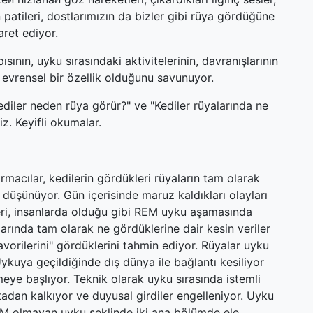
 patileri, dostlarımızın da bizler gibi rüya gördüğüne
aret ediyor.
sının, uyku sırasındaki aktivitelerinin, davranışlarının
vrensel bir özellik olduğunu savunuyor.
ediler neden rüya görür?" ve "Kediler rüyalarında ne
iz. Keyifli okumalar.
rmacılar, kedilerin gördükleri rüyaların tam olarak
ı düşünüyor. Gün içerisinde maruz kaldıkları olayları
leri, insanlarda olduğu gibi REM uyku aşamasında
larında tam olarak ne gördüklerine dair kesin veriler
vorilerini" gördüklerini tahmin ediyor. Rüyalar uyku
ykuya geçildiğinde dış dünya ile bağlantı kesiliyor
meye başlıyor. Teknik olarak uyku sırasında istemli
rtadan kalkıyor ve duyusal girdiler engelleniyor. Uyku
EM olmayan uyku şeklinde iki ana bölümde ele