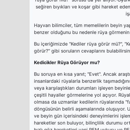
seğiren bıyıkları ve koşar gibi hareket eden
iş
Hayvan bilimciler, tüm memelilerin beyin yapı
benzer olduğunu bu nedenle rüya görmenin e
Bu içeriğimizde "Kediler rüya görür mü?", "K
görür?" gibi soruların cevaplarını bulabilirsin
Kedicikler Rüya Görüyor mu?
Bu soruya en kısa yanıt; "Evet". Ancak araştı
insanlardaki rüyalarla benzerlik taşımadığın
veya karşılaştıkları durumları işleyen beyin
çeşitli hayaller görmelerine yol açıyor. Rüya
olmasa da uzmanlar kedilerin rüyalarında "fa
döngüsünün belirli aşamalarında oluşuyor. U
ve beyin gün içerisindeki deneyimlerini işle
hareketler son buluyor, bilinçlilik durumu o
hızlı göz hareketleri yani REM uykusu ve R