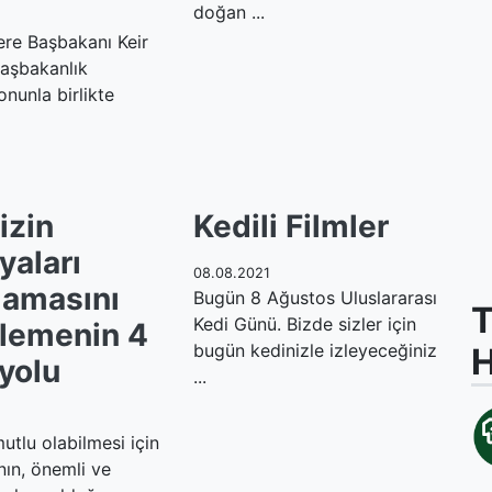
doğan ...
tere Başbakanı Keir
başbakanlık
nunla birlikte
izin
Kedili Filmler
yaları
08.08.2021
lamasını
Bugün 8 Ağustos Uluslararası
T
Kedi Günü. Bizde sizler için
lemenin 4
bugün kedinizle izleyeceğiniz
 yolu
...
mutlu olabilmesi için
nın, önemli ve