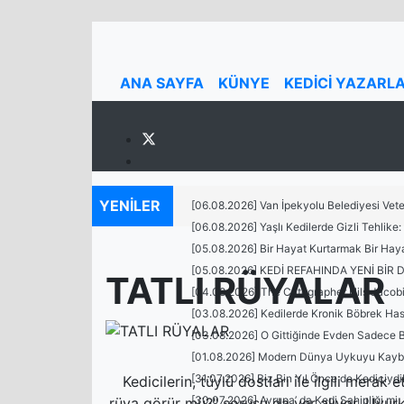
ANA SAYFA
KÜNYE
KEDİCİ YAZARL
YENİLER
[06.08.2026] Van İpekyolu Belediyesi Vete
[06.08.2026] Yaşlı Kedilerde Gizli Tehlike
>
[05.08.2026] Bir Hayat Kurtarmak Bir Haya
[05.08.2026] KEDİ REFAHINDA YENİ Bİ
TATLI RÜYALAR
[04.08.2026] The Catographer Nils Jacobi 
[03.08.2026] Kedilerde Kronik Böbrek Has
[03.08.2026] O Gittiğinde Evden Sadece B
[01.08.2026] Modern Dünya Uykuyu Kaybett
[31.07.2026] Biz Bin Yıl Önce de Kediciydi
Kedicilerin, tüylü dostları ile ilgili merak
[30.07.2026] Avrupa’ da Kedi Sahipliği mi
rüya görür mü?" sorusu da yer alıyor. Uyurke