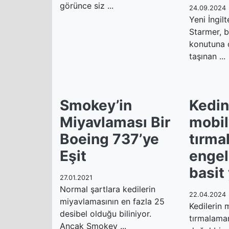
görünce siz ...
24.09.2024
Yeni İngil
Starmer, 
konutuna o
taşınan ...
Smokey’in
Kedin
Miyavlaması Bir
mobil
Boeing 737’ye
tırma
Eşit
engel
basit
27.01.2021
Normal şartlara kedilerin
22.04.2024
miyavlamasının en fazla 25
Kedilerin 
desibel olduğu biliniyor.
tırmalama
Ancak Smokey ...