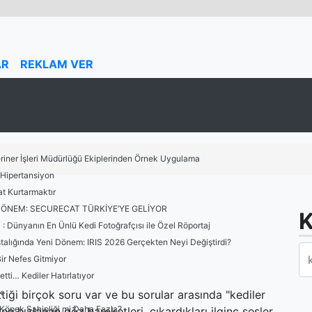
AR
REKLAM VER
riner İşleri Müdürlüğü Ekiplerinden Örnek Uygulama
: Hipertansiyon
t Kurtarmaktır
R DÖNEM: SECURECAT TÜRKİYE’YE GELİYOR
K
: Dünyanın En Ünlü Kedi Fotoğrafçısı ile Özel Röportaj
talığında Yeni Dönem: IRIS 2026 Gerçekten Neyi Değiştirdi?
ir Nefes Gitmiyor
i… Kediler Hatırlatıyor
k
 ettiği birçok soru var ve bu sorular arasında "kediler
, Köpek Sahipliği mi Daha Fazla?
n hızlanan göz hareketleri, çıkardıkları ilginç sesler,