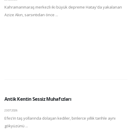
Kahramanmaraş merkezli iki büyük depreme Hatay'da yakalanan
Azize Akın, sarsıntıdan önce ...
Antik Kentin Sessiz Muhafızları
23.07.2026
Efes’in taş yollarında dolaşan kediler, binlerce yıllık tarihle aynı
gökyüzünü ...