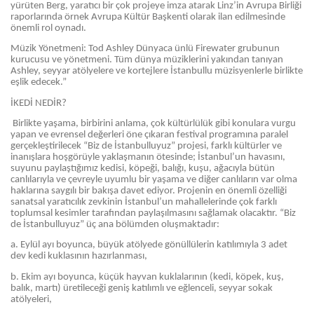
yürüten Berg, yaratıcı bir çok projeye imza atarak Linz’in Avrupa Birliği
raporlarında örnek Avrupa Kültür Başkenti olarak ilan edilmesinde
önemli rol oynadı.
Müzik Yönetmeni: Tod Ashley Dünyaca ünlü Firewater grubunun
kurucusu ve yönetmeni. Tüm dünya müziklerini yakından tanıyan
Ashley, seyyar atölyelere ve kortejlere İstanbullu müzisyenlerle birlikte
eşlik edecek.”
İKEDİ NEDİR?
Birlikte yaşama, birbirini anlama, çok kültürlülük gibi konulara vurgu
yapan ve evrensel değerleri öne çıkaran festival programına paralel
gerçekleştirilecek “Biz de İstanbulluyuz” projesi, farklı kültürler ve
inanışlara hoşgörüyle yaklaşmanın ötesinde; İstanbul’un havasını,
suyunu paylaştığımız kedisi, köpeği, balığı, kuşu, ağacıyla bütün
canlılarıyla ve çevreyle uyumlu bir yaşama ve diğer canlıların var olma
haklarına saygılı bir bakışa davet ediyor. Projenin en önemli özelliği
sanatsal yaratıcılık zevkinin İstanbul’un mahallelerinde çok farklı
toplumsal kesimler tarafından paylaşılmasını sağlamak olacaktır. “Biz
de İstanbulluyuz” üç ana bölümden oluşmaktadır:
a. Eylül ayı boyunca, büyük atölyede gönüllülerin katılımıyla 3 adet
dev kedi kuklasının hazırlanması,
b. Ekim ayı boyunca, küçük hayvan kuklalarının (kedi, köpek, kuş,
balık, martı) üretileceği geniş katılımlı ve eğlenceli, seyyar sokak
atölyeleri,