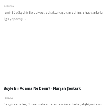
03.09.2024
İzmir Büyükşehir Belediyesi, sokakta yaşayan sahipsiz hayvanlarla
ilgili yapacağı ...
Böyle Bir Adama Ne Denir? - Nurşah Şentürk
18.03.2021
Sevgili kediciler, Bu yazımda sizlere nasıl insanlarla çalıştığımı tasvir