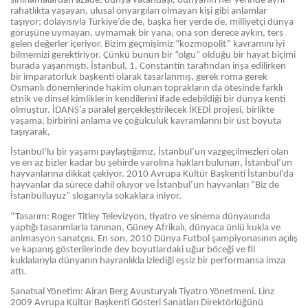
sınırlamalardan azade, dünya vatandaşı, dünyanın her yerinde aynı
rahatlıkta yaşayan, ulusal önyargıları olmayan kişi gibi anlamlar
taşıyor; dolayısıyla Türkiye’de de, başka her yerde de, milliyetçi dünya
görüşüne uymayan, uymamak bir yana, ona son derece aykırı, ters
gelen değerler içeriyor. Bizim geçmişimiz “kozmopolit” kavramını iyi
bilmemizi gerektiriyor. Çünkü bunun bir “olgu” olduğu bir hayat biçimi
burada yaşanmıştı. İstanbul, 1. Constantin tarafından inşa edilirken
bir imparatorluk başkenti olarak tasarlanmış, gerek roma gerek
Osmanlı dönemlerinde hakim olunan toprakların da ötesinde farklı
etnik ve dinsel kimliklerin kendilerini ifade edebildiği bir dünya kenti
olmuştur. İDANS’a paralel gerçekleştirilecek İKEDİ projesi, birlikte
yaşama, birbirini anlama ve çoğulculuk kavramlarını bir üst boyuta
taşıyarak,
İstanbul’lu bir yaşamı paylaştığımız, İstanbul’un vazgeçilmezleri olan
ve en az bizler kadar bu şehirde varolma hakları bulunan, İstanbul’un
hayvanlarına dikkat çekiyor. 2010 Avrupa Kültür Başkenti İstanbul’da
hayvanlar da sürece dahil oluyor ve İstanbul’un hayvanları “Biz de
İstanbulluyuz” sloganıyla sokaklara iniyor.
“Tasarım: Roger Titley Televizyon, tiyatro ve sinema dünyasında
yaptığı tasarımlarla tanınan, Güney Afrikalı, dünyaca ünlü kukla ve
animasyon sanatçısı. En son, 2010 Dünya Futbol şampiyonasının açılış
ve kapanış gösterilerinde dev boyutlardaki uğur böceği ve fil
kuklalarıyla dünyanın hayranlıkla izlediği eşsiz bir performansa imza
attı.
Sanatsal Yönetim: Airan Berg Avusturyalı Tiyatro Yönetmeni. Linz
2009 Avrupa Kültür Başkenti Gösteri Sanatları Direktörlüğünü