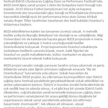
festivali iDANS Uluslararası Çağdaş Dans ve Performans Festivali’nde,
iKEDi isimli ilginç sanat projesi 1 Ekim’de Dolapdere Semt Konağı’nda
başladı. 2010 Dünya Futbol Şampiyonası’nın açılış ve kapanış
törenlerinde dev boyutlardaki uğur böceği ve fil kuklalarıyla dünyanın
hayranlıkla izlediği eşsiz bir performansa imza atan Güney Afrikalı
sanatçı Roger Titley tarafından tasarlanan dev kedi kuklaları İstanbul’u
dolaşmaya başlıyor.
iKEDi etkinliklerine katılım ise tamamen ücretsiz olacak. 4 metrelik
kediler yollarda Beyoğlu Belediyesi’nin desteği ve ev sahipliğinde, Bilgi
Üniversitesi’nin de katkılarıyla hayata geçen iKEDi projesinde 4 metre
yüksekliğinde ve yaklaşık 3 metre uzunluğundaki kediler
İstanbullularla buluşacak. Proje kapsamında İstanbul sokaklarıyla
özdeşleşen kedilerin yanında köpek, martı, balık figürleri de
İstanbul’un çeşitli mahallelerinde, kültür merkezleri ve alışveriş
merkezlerini ziyaret ederek halkla buluşacak.
iKEDi projesi sanatın sokağa yansıyan tarafını ortaya çıkarmak ve geniş
kitlelerde sanata olan ilginin artmasını sağlamak amacıyla “Biz de
İstanbulluyuz” kavramıyla yola çıkıyor. Sokak hayvanları da
İstanbullular İKEDİ projesi, bu yılki teması kozmopolitizm olan İDANS
çağdaş dans festivali paralelinde gerçekleştirilecek sokak etkinlikleri ve
atölye çalışmalarını içeriyor. İDANS’ın bundan önceki festivallerinde de
çok seslilik hep ön planda olmuş, 4 yıl gibi kısa bir sürede İDANS farklı
ülkelerden, coğrafyalardan yereli evrenselle buluşturan çağdaş dans
ve performans sanatçılarının bir araya geldiği dünya ölçeğinde bir
organizasyon olarak sanat çevrelerinde adından söz ettirmeyi
başarmıştır. Kozmopolit”, tek ülkeye ait olmayan, ulusal