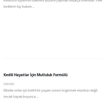
Kedinizin tüylerinin bakımını düzenli yapmak oldukça önemlidir. Peki
kedilerin tüy bakımı ...
Kedili Hayatlar İçin Mutluluk Formülü
23.02.2022
Elbette onlar için belirli bir yaşam süresi öngörmek mümkün değil.
Ancak hayatı boyunca ...