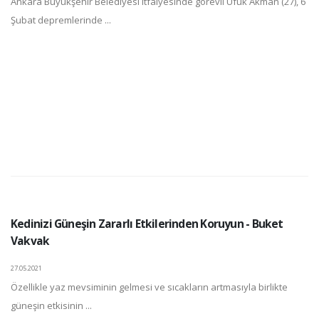
Ankara Büyükşehir Belediyesi itfaiyesinde görevli Ufuk Akman (27), 6
Şubat depremlerinde ...
Kedinizi Güneşin Zararlı Etkilerinden Koruyun - Buket
Vakvak
27.05.2021
Özellikle yaz mevsiminin gelmesi ve sıcakların artmasıyla birlikte
güneşin etkisinin ...