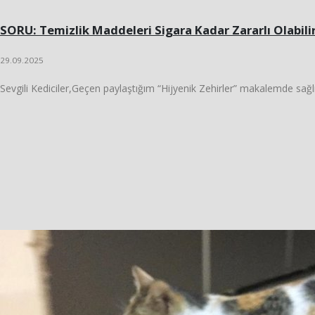
SORU: Temizlik Maddeleri Sigara Kadar Zararlı Olabili
29.09.2025
Sevgili Kediciler,Geçen paylaştığım “Hijyenik Zehirler” makalemde sağlığ