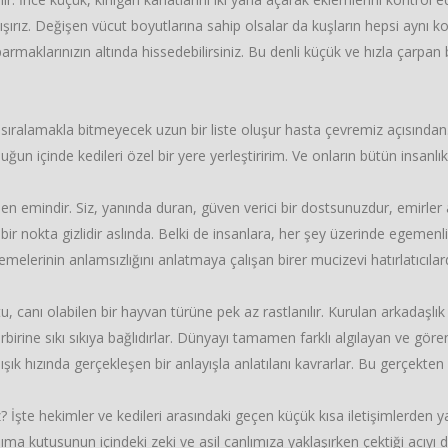
ırız. Değişen vücut boyutlarına sahip olsalar da kuşların hepsi aynı ko
armaklarınızın altında hissedebilirsiniz. Bu denli küçük ve hızla çarpan
ıralamakla bitmeyecek uzun bir liste oluşur hasta çevremiz açısından.
un içinde kedileri özel bir yere yerleştiririm. Ve onların bütün insanlıkl
den emindir. Siz, yanında duran, güven verici bir dostsunuzdur, emirle
a bir nokta gizlidir aslında. Belki de insanlara, her şey üzerinde egeme
erinin anlamsızlığını anlatmaya çalışan birer mucizevi hatırlatıcılard
 canı olabilen bir hayvan türüne pek az rastlanılır. Kurulan arkadaşlı
rbirine sıkı sıkıya bağlıdırlar. Dünyayı tamamen farklı algılayan ve gören
ık hızında gerçekleşen bir anlayışla anlatılanı kavrarlar. Bu gerçekten
iz? İşte hekimler ve kedileri arasındaki geçen küçük kısa iletişimlerd
şıma kutusunun içindeki zeki ve asil canlımıza yaklaşırken çektiği ac