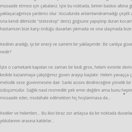
müsaade etmesi için çabalarız. İşte bu noktada, birinin baskısı altına
yaklaşacağımıza yardımcı olur. Vücudunda anlamlandıramadığı çeşitli a
ona kendi dilimizde “steteskop” deriz) göğsüne yapıştırıp duran kocaman
hastamızın bize karşı ördüğü duvarları yıkmada ve ona ulaşmada bize 
Kedinin aradığı, iyi bir enerji ve samimi bir yaklaşımdır. Bir canlıya gü
nedir?
İşte o camekanlı kapıdan ne zaman bir kedi girse, hekim evrenle derin b
kedide kazanmaya çalıştığımız güven arayışı başlatır. Hekim yavaşça çözüm
melodik sese güvenmesine dair. Sanki acısını dindireceğine yönelik bir
izdüşümüdür. Sağlık nasıl resmedilir pek emin değilim ama bunu hepimi
müsaade eder, müdahale edilmekten hiç hoşlanmasa da…
Kediler ve hekimleri… Bu ikisi biraz zor anlaşsa da bir noktada duvarlar 
yıldızlarının arasına katılırlar…