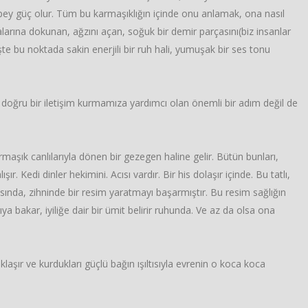
epey güç olur. Tüm bu karmaşıklığın içinde onu anlamak, ona nasıl
arına dokunan, ağzını açan, soğuk bir demir parçasını(biz insanlar
te bu noktada sakin enerjili bir ruh hali, yumuşak bir ses tonu
an, doğru bir iletişim kurmamıza yardımcı olan önemli bir adım değil de
rmaşık canlılarıyla dönen bir gezegen haline gelir. Bütün bunları,
 Kedi dinler hekimini. Acısı vardır. Bir his dolaşır içinde. Bu tatlı,
sında, zihninde bir resim yaratmayı başarmıştır. Bu resim sağlığın
bakar, iyiliğe dair bir ümit belirir ruhunda. Ve az da olsa ona
klaşır ve kurdukları güçlü bağın ışıltısıyla evrenin o koca koca