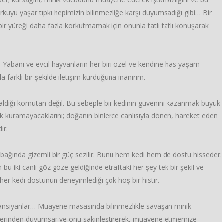
rkuyu yaşar tıpkı hepimizin bilinmezliğe karşı duyumsadığı gibi… Bir
 bir yüreği daha fazla korkutmamak için onunla tatlı tatlı konuşarak
 Yabani ve evcil hayvanların her biri özel ve kendine has yaşam
a farklı bir şekilde iletişim kurduğuna inanırım.
r aldığı komutan değil. Bu sebeple bir kedinin güvenini kazanmak büyük
nlik kuramayacaklarını; doğanın binlerce canlısıyla dönen, hareket eden
ır.
k bağında gizemli bir güç sezilir. Bunu hem kedi hem de dostu hisseder.
 bu iki canlı göz göze geldiğinde etraftaki her şey tek bir şekil ve
 her kedi dostunun deneyimlediği çok hoş bir histir.
en yansıyanlar… Muayene masasında bilinmezlikle savaşan minik
ıyı derinden duyumsar ve onu sakinleştirerek, muayene etmemize