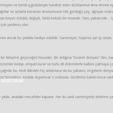
 girmeyen ve kendi içgüdüleriyle hareket eden dostlarımızı ikna etmek 
ğrılar ve acılarla kıvranan dostumuzun tek gördüğü şey, ağrıyan noktal
 beyaz önlüklü değişik, farklı kokulu bir insandır. Yani, yabancıdır… İş
çok yardımcı olur.
venini ancak bu şekilde hediye edebilir. Samimiyet, hepimiz için içi ısıt
ir iletişime geçeceğini hisseder. Bir anlığına “insanın dünyası” dev, ka
ler kediyi, empati kurar ve türlü dil dökmelerle kalbini çalmaya çalışır.
 çağrıdır bu. Kedi dilinden hiç anlamasa da bu yabancı, imgelerin dünya
z hissederiz. Kedide duyumsar o noktada. Gözlerine bakan koca canlıya 
KEDİCİ BİLİM
yıkılır, aradaki mesafeler kapanır. Her iki canlı samimiyetle birbirine ya