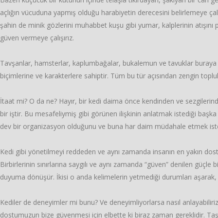
açlığın vücuduna yapmış olduğu harabiyetin derecesini belirlemeye çalış
şahin de minik gözlerini muhabbet kuşu gibi yumar, kalplerinin atışını p
güven vermeye çalışırız.
Tavşanlar, hamsterlar, kaplumbağalar, bukalemun ve tavuklar buraya s
biçimlerine ve karakterlere sahiptir. Tüm bu tür açısından zengin topluluğ
İtaat mi? O da ne? Hayır, bir kedi daima önce kendinden ve sezgilerin
bir iştir. Bu mesafeliymiş gibi görünen ilişkinin anlatmak istediği başk
dev bir organizasyon olduğunu ve buna har daim müdahale etmek istemel
Kedi gibi yönetilmeyi reddeden ve aynı zamanda insanın en yakın dostu,
Birbirlerinin sınırlarına saygılı ve aynı zamanda “güven” denilen güçle bi
duyuma dönüşür. İkisi o anda kelimelerin yetmediği durumları aşarak, ış
Kediler de deneyimler mi bunu? Ve deneyimliyorlarsa nasıl anlayabilir
dostumuzun bize güvenmesi için elbette ki biraz zaman gereklidir. Ta