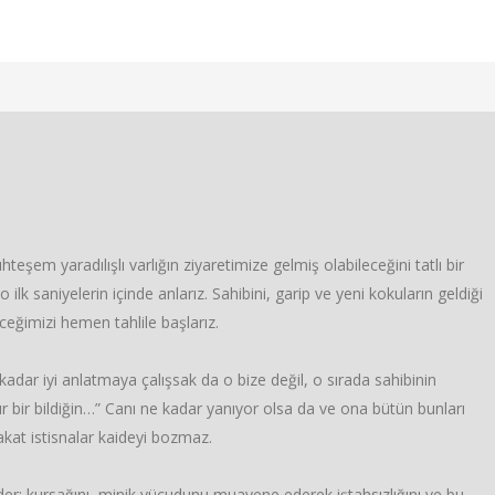
eşem yaradılışlı varlığın ziyaretimize gelmiş olabileceğini tatlı bir
k saniyelerin içinde anlarız. Sahibini, garip ve yeni kokuların geldiği
eğimizi hemen tahlile başlarız.
dar iyi anlatmaya çalışsak da o bize değil, o sırada sahibinin
bir bildiğin…” Canı ne kadar yanıyor olsa da ve ona bütün bunları
akat istisnalar kaideyi bozmaz.
 eder; kursağını, minik vücudunu muayene ederek iştahsızlığını ve bu