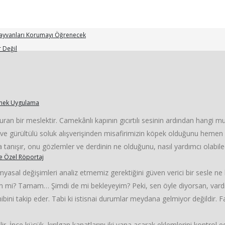
KEDİCİ HABER
Hayvanları Korumayı Öğrenecek
 Değil
Örnek Uygulama
an bir meslektir. Camekânlı kapının gıcırtılı sesinin ardından hangi muht
e gürültülü soluk alışverişinden misafirimizin köpek olduğunu hemen o il
anışır, onu gözlemler ve derdinin ne olduğunu, nasıl yardımcı olabilec
le Özel Röportaj
al değişimleri analiz etmemiz gerektiğini güven verici bir sesle ne ka
m mi? Tamam… Şimdi de mi bekleyeyim? Peki, sen öyle diyorsan, vardır 
bini takip eder. Tabi ki istisnai durumlar meydana gelmiyor değildir. F
ir. İnce küçük, kırılgan kanatlarını iki yana açarak eklemlerini kontrol