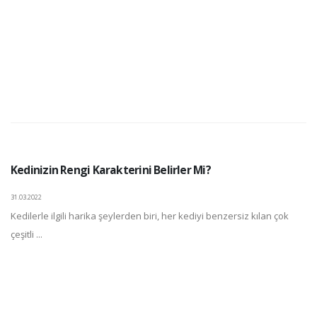
Kedinizin Rengi Karakterini Belirler Mi?
31.03.2022
Kedilerle ilgili harika şeylerden biri, her kediyi benzersiz kılan çok
çeşitli ...