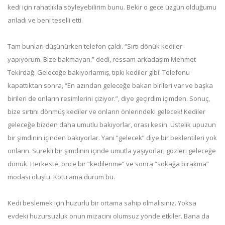
kedi için rahatlıkla söyleyebilirim bunu. Bekir o gece üzgün olduğumu
anladı ve beni teselli etti.
Tam bunları düşünürken telefon çaldı. “Sırtı dönük kediler
yapıyorum. Bize bakmayan.” dedi, ressam arkadaşım Mehmet
Tekirdağ. Geleceğe bakıyorlarmış, tıpkı kediler gibi. Telefonu
kapattıktan sonra, “En azından geleceğe bakan birileri var ve başka
birileri de onların resimlerini çiziyor.”, diye geçirdim içimden. Sonuç,
bize sırtını dönmüş kediler ve onların önlerindeki gelecek! Kediler
geleceğe bizden daha umutlu bakıyorlar, orası kesin. Üstelik upuzun
bir şimdinin içinden bakıyorlar. Yani “gelecek” diye bir beklentileri yok
onların. Sürekli bir şimdinin içinde umutla yaşıyorlar, gözleri geleceğe
dönük. Herkeste, önce bir “kedilenme” ve sonra “sokağa bırakma”
modası oluştu. Kötü ama durum bu.
Kedi beslemek için huzurlu bir ortama sahip olmalısınız. Yoksa
evdeki huzursuzluk onun mizacını olumsuz yönde etkiler. Bana da