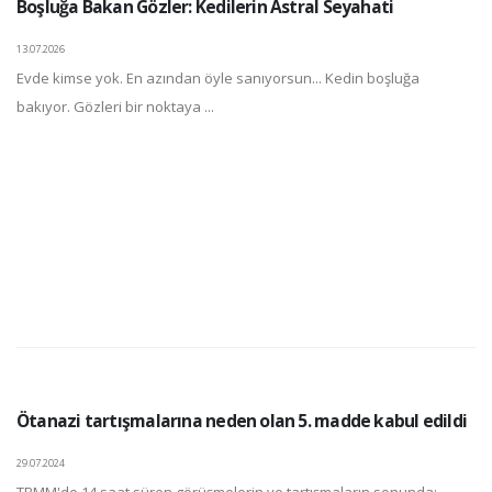
Boşluğa Bakan Gözler: Kedilerin Astral Seyahati
13.07.2026
Evde kimse yok. En azından öyle sanıyorsun... Kedin boşluğa
bakıyor. Gözleri bir noktaya ...
Ötanazi tartışmalarına neden olan 5. madde kabul edildi
29.07.2024
TBMM'de 14 saat süren görüşmelerin ve tartışmaların sonunda;