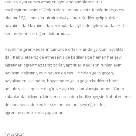
kedileri aynı yemini etmişler, aynı andı içmişlerdir: “Bizi
evcilleştiremezsiniz!” Onları idare edemezsiniz. Kedilerin reçetesi
olur mu? Eğitilemezler hiçbir koşul altında. Kediler gelip kalırlar
hayatınızda. Hayatınızda yer kaplarlar, iyi ki de öyle yaparlar. Hiçbir
kedinin yerini bir diğeri dolduramaz.
Hayatıma giren kedilerin tümünde ortaklıklar da gördüm, ayrılıklar
da... Kabul etseniz de etmeseniz de kediler size hemen her şeyi
öğretirler, öğrenmezseniz zorla yaptırırlar. Kedilerin ruhları evin
havasını değiştirir, evin havası da sizi... İçimden gelip geçen,
hayalimden, aklımdan, hayatımdan gelip geçen kedilerin haddi
hesabı yok. Hepsi de özgün ve ayrı bir iz bırakmıştır bende. Yarım
kalanlar da aklımda. İzin verin, içinizden kediler geçsin. Kabul etseniz
de etmeseniz de kediler size hemen her şeyi öğretirler,
öğrenmezseniz zorla yaptırırlar.
13/03/2021