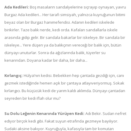
Ada Kedileri:
Boş masaların sandalyelerine sıçrayıp oynayan, yavru
Burgaz Ada kedileri... Her tarafı simsiyah, yalnızca kuyruğunun bitimi
beyaz olan bir Burgaz hanımefendisi. Adanın kedileri iskelede
birikirler. Taze balık nerde, kedi orda. Kafaları sandallarla iskele
arasında gidip gelir. Bir sandala bakarlar bir iskeleye. Bir sandala bir
iskeleye... Yere düşen ya da balıkçının vereceği bir balık için, bütün
dünyayı unuturlar. Sonra da ağızlarında balık, tüyerler su
kenarından. Doyana kadar bir daha, bir daha...
Kırlangıç:
Hülya’nın kedisi. Bebekken hep çantada gezdiği için, canı
gezmek istediğinde hemen açık bir çantaya atlayıveriyormuş. Sokak
kırlangıcı. Bu küçücük kedi de yarım kaldı aklımda. Dünyayı çantadan
seyreden bir kedi iflah olur mu?
Su Dolu Leğenin Kenarında Yürüyen Kedi:
Adı Bekir. Sudan nefret
ediyor birçok kedi gibi. Fakat suyun etrafında gezmeye bayılıyor.
Sudaki aksine bakıyor. Kuyruğuyla, kafasıyla tam bir komutan