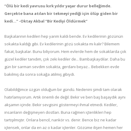
“Ölü bir kedi yavrusu kırk yıldır yaşar durur belleğimde.
Gerçekte bana atılan bir tekmeyi yediği için ölüp giden bir
kedi...” -Oktay Akbal “Bir Kediyi Öldürmek“
Başkalarının kedileri hep yarım kaldı bende. Ev kedilerinin gözünün
sokakta kaldığı gibi. Ev kedilerinin gözü sokakta mı kalır? Bilemem
fakat, başkalar. Bunu biliyorum. Hem evlerde hem de sokaklarda çok
güzel kediler tanıdım, çok zeki kediler de... Bambaşkaydılar. Daha bu
gün bir sarman sevdim sokakta, gerdanı beyaz... Bebekken evde
bakılmış da sonra sokağa atılmış gibiydi.
Olabildiğimce üzgün olduğum bir gündü. Nedenini şimdi tam olarak
hatırlamıyorum. Artık önemli de değil. Bekir ve ben baş başaydık aynı
akşamın içinde. Bekir sevgisini göstermeyi ihmal etmedi. Kediler,
insanların değişmeyen dostları. Buna rağmen içtenlikleri hep
tartışılmıştır. Onlara bencil, nankör vs. denir. Bence biz ne kadar
içtensek, onlar da en az o kadar içtenler. Gözüme ilişen hemen her