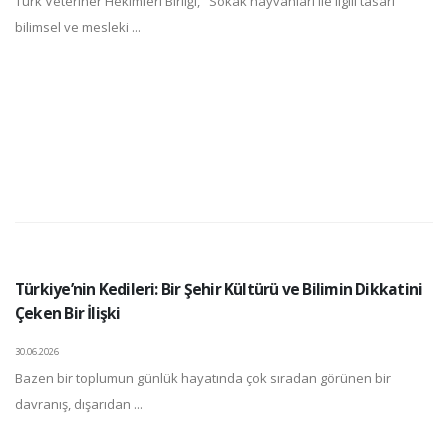
Türk Veteriner Hekimleri Birliği, "Sokak hayvanları ile ilgili tasarı
bilimsel ve mesleki ...
Türkiye’nin Kedileri: Bir Şehir Kültürü ve Bilimin Dikkatini
Çeken Bir İlişki
30.06.2026
Bazen bir toplumun günlük hayatında çok sıradan görünen bir
davranış, dışarıdan ...