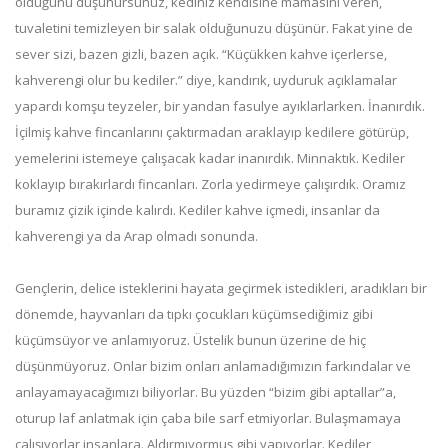
olduğunu düşünürsünüz, kediniz kendisine mamasını veren,
tuvaletini temizleyen bir salak olduğunuzu düşünür. Fakat yine de
sever sizi, bazen gizli, bazen açık. “Küçükken kahve içerlerse,
kahverengi olur bu kediler.” diye, kandırık, uyduruk açıklamalar
yapardı komşu teyzeler, bir yandan fasulye ayıklarlarken. İnanırdık.
İçilmiş kahve fincanlarını çaktırmadan araklayıp kedilere götürüp,
yemelerini istemeye çalışacak kadar inanırdık. Minnaktık. Kediler
koklayıp bırakırlardı fincanları. Zorla yedirmeye çalışırdık. Oramız
buramız çizik içinde kalırdı. Kediler kahve içmedi, insanlar da
kahverengi ya da Arap olmadı sonunda.
Gençlerin, delice isteklerini hayata geçirmek istedikleri, aradıkları bir
dönemde, hayvanları da tıpkı çocukları küçümsediğimiz gibi
küçümsüyor ve anlamıyoruz. Üstelik bunun üzerine de hiç
düşünmüyoruz. Onlar bizim onları anlamadığımızın farkındalar ve
anlayamayacağımızı biliyorlar. Bu yüzden “bizim gibi aptallar”a,
oturup laf anlatmak için çaba bile sarf etmiyorlar. Bulaşmamaya
çalışıyorlar insanlara. Aldırmıyormuş gibi yapıyorlar. Kediler