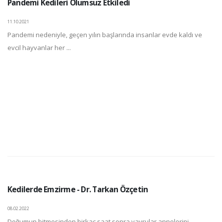
Pandemi Kedileri Olumsuz Etkiledi
11.10.2021
Pandemi nedeniyle, geçen yılın başlarında insanlar evde kaldı ve
evcil hayvanlar her ...
Kedilerde Emzirme - Dr. Tarkan Özçetin
08.02.2022
Doğumun bitmesinden birkaç saat sonra yavrular annelerini