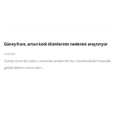
Güney Kore, artan kedi ölümlerinin nedenini araştırıyor
14.05.2024
Güney Kore'de yakın zamanda aniden bir tür nöromusküler hastalık
geliştirdikten sonra ölen ...