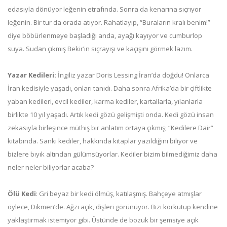
edasıyla dönüyor leğenin etrafında. Sonra da kenarına sıçrıyor
leğenin. Bir tur da orada atıyor. Rahatlayıp, “Buraların kralı benim!”
diye böbürlenmeye başladığı anda, ayağı kayıyor ve cumburlop
suya. Sudan çıkmış Bekir’in sıçrayışı ve kaçışını görmek lazım.
Yazar Kedileri:
İngiliz yazar Doris Lessing İran’da doğdu! Onlarca
İran kedisiyle yaşadı, onları tanıdı. Daha sonra Afrika’da bir çiftlikte
yaban kedileri, evcil kediler, karma kediler, kartallarla, yılanlarla
birlikte 10 yıl yaşadı. Artık kedi gözü gelişmişti onda. Kedi gözü insan
zekasıyla birleşince müthiş bir anlatım ortaya çıkmış; “Kedilere Dair”
kitabında. Sanki kediler, hakkında kitaplar yazıldığını biliyor ve
bizlere bıyık altından gülümsüyorlar. Kediler bizim bilmediğimiz daha
neler neler biliyorlar acaba?
Ölü Kedi
: Gri beyaz bir kedi ölmüş, katılaşmış. Bahçeye atmışlar
öylece, Dikmen’de. Ağzı açık, dişleri görünüyor. Bizi korkutup kendine
yaklaştırmak istemiyor gibi. Üstünde de bozuk bir şemsiye açık