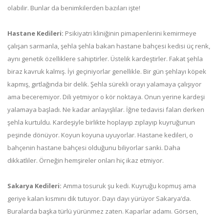
olabilir. Bunlar da benimkilerden bazıları işte!
Hastane Kedileri:
Psikiyatri kliniğinin pimapenlerini kemirmeye
çalışan sarmanla, şehla şehla bakan hastane bahçesi kedisi üç renk,
aynı genetik özelliklere sahiptirler. Üstelik kardeştirler. Fakat şehla
biraz kavruk kalmış. İyi geçiniyorlar genellikle. Bir gün şehlayı köpek
kapmış, gırtlağında bir delik. Şehla sürekli orayı yalamaya çalışıyor
ama beceremiyor. Dili yetmiyor o kör noktaya. Onun yerine kardeşi
yalamaya başladı. Ne kadar anlayışlılar. İğne tedavisi falan derken
şehla kurtuldu. Kardeşiyle birlikte hoplayıp zıplayıp kuyruğunun
peşinde dönüyor. Koyun koyuna uyuyorlar. Hastane kedileri, o
bahçenin hastane bahçesi olduğunu biliyorlar sanki. Daha
dikkatliler. Örneğin hemşireler onları hiç ikaz etmiyor.
Sakarya Kedileri:
Amma tosuruk şu kedi. Kuyruğu kopmuş ama
geriye kalan kısmını dik tutuyor. Dayı dayı yürüyor Sakarya’da.
Buralarda başka türlü yürünmez zaten. Kaparlar adamı. Görsen,