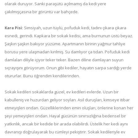
olarak duruyor. Sanki paraşütü açılmamış da kedi yere
çakılmışçasına bir görüntü var bahçede.
Kara Pisi:
Simsiyah, uzun tüylü, pofuduk kedi, tadını çıkara çıkara
esnedi, gerindi. Kapkara bir sokak kedisi, ama burnunun üstü beyaz.
Şaşkın şaşkın bakıyor yüzüme. Apartmanın birinin yağmur tahliye
borusu yere ulaşmadan kırılmış. Su damlıyor ça tıdan. Pofuduk kedi
damlaları diliyle içiyor teker teker. Bazen diline damlayan suyun
sıçrayışını görüyorum. Onun gibi kediler, hayatın sarpa sardığı yerde
otururlar. Bunu öğrendim kendilerinden.
Sokak kedileri sokaklarda güzel, ev kedileri evlerde. Uzun bir
kabulleniş ve huzurdan geliyor soyları. Asil duruşları, kimseye itibar
etmeyişleri ondan. Güzelliklerinden emin oluşları, önlerine konan her
şeyi yemeyişleri ondan. Hayal gücünün sınırsızlığına bedensel bir
yatkınlık, ancak bir kedide bir arada olabilirdi. Üstelik her kedi aynı
davranışı doğrulayarak bu cümleyi pekiştirir. Sokak kedileriyle ev