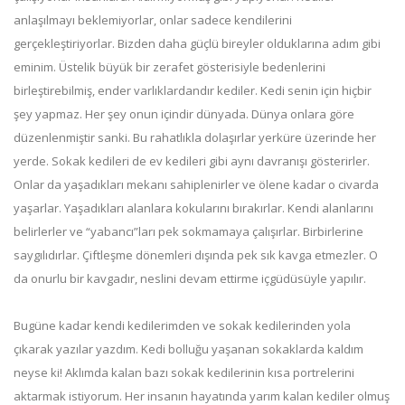
anlaşılmayı beklemiyorlar, onlar sadece kendilerini
gerçekleştiriyorlar. Bizden daha güçlü bireyler olduklarına adım gibi
eminim. Üstelik büyük bir zerafet gösterisiyle bedenlerini
birleştirebilmiş, ender varlıklardandır kediler. Kedi senin için hiçbir
şey yapmaz. Her şey onun içindir dünyada. Dünya onlara göre
düzenlenmiştir sanki. Bu rahatlıkla dolaşırlar yerküre üzerinde her
yerde. Sokak kedileri de ev kedileri gibi aynı davranışı gösterirler.
Onlar da yaşadıkları mekanı sahiplenirler ve ölene kadar o civarda
yaşarlar. Yaşadıkları alanlara kokularını bırakırlar. Kendi alanlarını
belirlerler ve “yabancı”ları pek sokmamaya çalışırlar. Birbirlerine
saygılıdırlar. Çiftleşme dönemleri dışında pek sık kavga etmezler. O
da onurlu bir kavgadır, neslini devam ettirme içgüdüsüyle yapılır.
Bugüne kadar kendi kedilerimden ve sokak kedilerinden yola
çıkarak yazılar yazdım. Kedi bolluğu yaşanan sokaklarda kaldım
neyse ki! Aklımda kalan bazı sokak kedilerinin kısa portrelerini
aktarmak istiyorum. Her insanın hayatında yarım kalan kediler olmuş