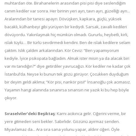
muhtardan öte. Birahanelerin arasından pisi pisi diye seslendiğim
canım kediler var sonra. Her birinin yeri ayrı, tavrı ayrı, güzelliği ayrı...
Aralarından bir tanesi apayrı. Dövüşken, kapkara, güçlü, yüksek
bacaklı, külhanbeyi gibi yürüyen bir kediydi. Sarsak, zavallı kedileri
dövüyordu. Yakınlaşmak hiç mümkün olmadı. Gururlu, heybetli, kirli,
ıslak tüylü… Bir türlü sevdirmedi kendini. Ben de ıslak kedilere selam
çaktım. Islık çaldım arkalarından. Kör Ceviz: “Ben yapamıyorum
kediyle. İyice psikopata bağladım. Almak ister misin ya da alacak biri
var mı tanıdığın?” diye getirdiler yavrucağızı. Kör kediler ne kadar çok
İstanbul’da. Neyse ki bunun tek gözü görüyor. Çocukken duyduğum
bir deyim geldi aklıma; “Kör pisi, nankör pisi!” İnsanoğlu çok acımasız.
Yaşamın hangi alanında sınanırsa sınansın ne yazık ki bu hep böyle
çıkıyor.
Sıraselviler’deki Beşiktaş:
Karnı acıkınca gelir. Ciğerini verme, bir
yere gitmeden seni bekler. Sabırlıdır. Gözünü ayırmaz senden.
Miyavlamaz da... Ara sıra sana yolunu yapar, aldırır ciğeri. Öyle