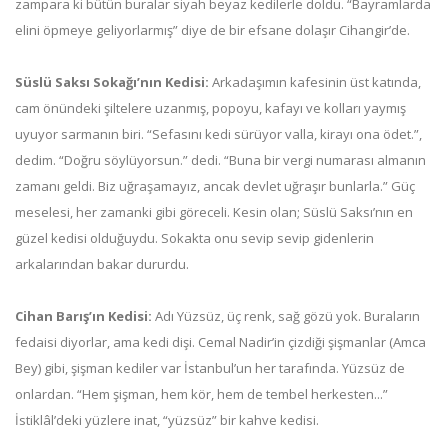
zampara ki bütün buralar siyah beyaz kedilerle doldu. “Bayramlarda
elini öpmeye geliyorlarmış” diye de bir efsane dolaşır Cihangir’de.
Süslü Saksı Sokağı’nın Kedisi:
Arkadaşımın kafesinin üst katında,
cam önündeki şiltelere uzanmış, popoyu, kafayı ve kolları yaymış
uyuyor sarmanın biri. “Sefasını kedi sürüyor valla, kirayı ona ödet.”,
dedim. “Doğru söylüyorsun.” dedi. “Buna bir vergi numarası almanın
zamanı geldi. Biz uğraşamayız, ancak devlet uğraşır bunlarla.” Güç
meselesi, her zamanki gibi göreceli. Kesin olan; Süslü Saksı’nın en
güzel kedisi olduğuydu. Sokakta onu sevip sevip gidenlerin
arkalarından bakar dururdu.
Cihan Barış’ın Kedisi:
Adı Yüzsüz, üç renk, sağ gözü yok. Buraların
fedaisi diyorlar, ama kedi dişi. Cemal Nadir’in çizdiği şişmanlar (Amca
Bey) gibi, şişman kediler var İstanbul’un her tarafında. Yüzsüz de
onlardan. “Hem şişman, hem kör, hem de tembel herkesten...”
İstiklâl’deki yüzlere inat, “yüzsüz” bir kahve kedisi.