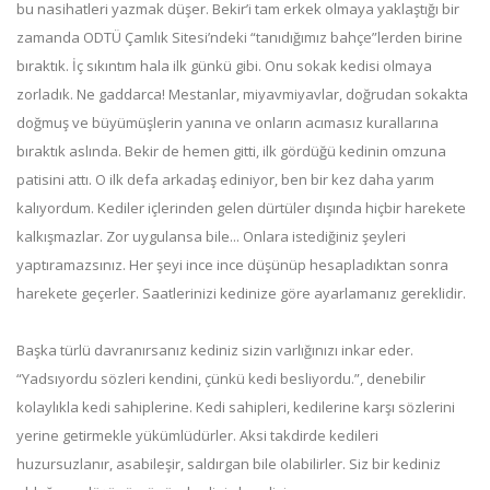
bu nasihatleri yazmak düşer. Bekir’i tam erkek olmaya yaklaştığı bir
zamanda ODTÜ Çamlık Sitesi’ndeki “tanıdığımız bahçe”lerden birine
bıraktık. İç sıkıntım hala ilk günkü gibi. Onu sokak kedisi olmaya
zorladık. Ne gaddarca! Mestanlar, miyavmiyavlar, doğrudan sokakta
doğmuş ve büyümüşlerin yanına ve onların acımasız kurallarına
bıraktık aslında. Bekir de hemen gitti, ilk gördüğü kedinin omzuna
patisini attı. O ilk defa arkadaş ediniyor, ben bir kez daha yarım
kalıyordum. Kediler içlerinden gelen dürtüler dışında hiçbir harekete
kalkışmazlar. Zor uygulansa bile... Onlara istediğiniz şeyleri
yaptıramazsınız. Her şeyi ince ince düşünüp hesapladıktan sonra
harekete geçerler. Saatlerinizi kedinize göre ayarlamanız gereklidir.
Başka türlü davranırsanız kediniz sizin varlığınızı inkar eder.
“Yadsıyordu sözleri kendini, çünkü kedi besliyordu.”, denebilir
kolaylıkla kedi sahiplerine. Kedi sahipleri, kedilerine karşı sözlerini
yerine getirmekle yükümlüdürler. Aksi takdirde kedileri
huzursuzlanır, asabileşir, saldırgan bile olabilirler. Siz bir kediniz