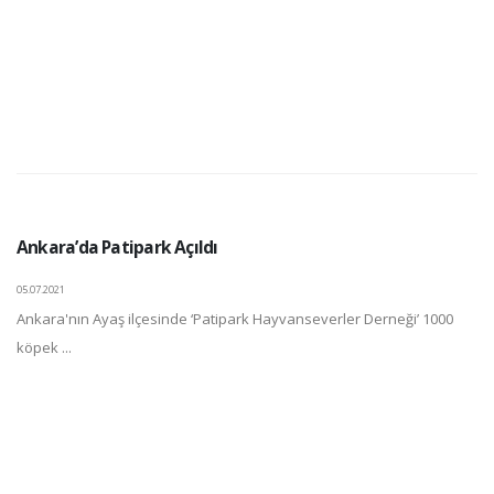
Ankara’da Patipark Açıldı
05.07.2021
Ankara'nın Ayaş ilçesinde ‘Patipark Hayvanseverler Derneği’ 1000
köpek ...