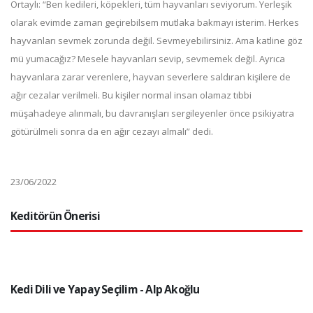
Ortaylı: “Ben kedileri, köpekleri, tüm hayvanları seviyorum. Yerleşik
olarak evimde zaman geçirebilsem mutlaka bakmayı isterim. Herkes
hayvanları sevmek zorunda değil. Sevmeyebilirsiniz. Ama katline göz
mü yumacağız? Mesele hayvanları sevip, sevmemek değil. Ayrıca
hayvanlara zarar verenlere, hayvan severlere saldıran kişilere de
ağır cezalar verilmeli. Bu kişiler normal insan olamaz tıbbi
müşahadeye alınmalı, bu davranışları sergileyenler önce psikiyatra
götürülmeli sonra da en ağır cezayı almalı” dedi.
23/06/2022
Keditörün Önerisi
Kedi Dili ve Yapay Seçilim - Alp Akoğlu