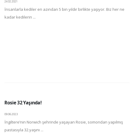
24.02.2021
İnsanlarla kediler en azından 5 bin yıldır birlikte yaşıyor. Biz her ne
kadar kedilerin ...
Rosie 32 Yaşında!
09.06.2023
İngiltere’nin Norwich şehrinde yaşayan Rosie, somondan yapılmış
pastasıyla 32.yaşını ...