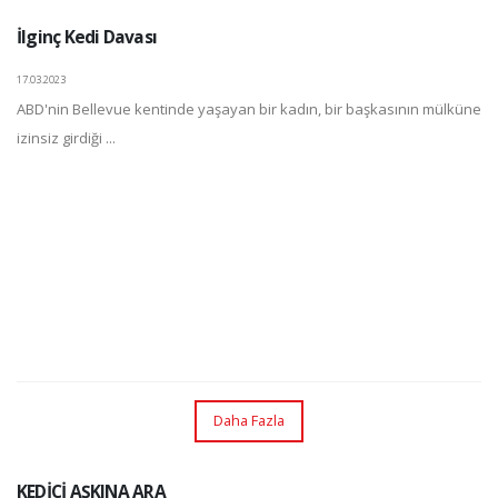
İlginç Kedi Davası
17.03.2023
ABD'nin Bellevue kentinde yaşayan bir kadın, bir başkasının mülküne
izinsiz girdiği ...
Daha Fazla
KEDİCİ AŞKINA ARA