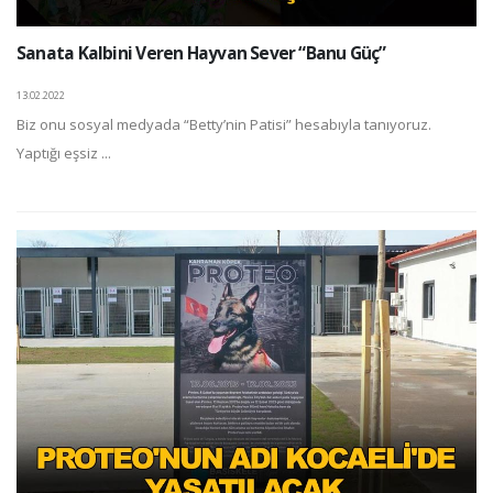
Sanata Kalbini Veren Hayvan Sever “Banu Güç”
13.02.2022
Biz onu sosyal medyada “Betty’nin Patisi” hesabıyla tanıyoruz.
Yaptığı eşsiz ...