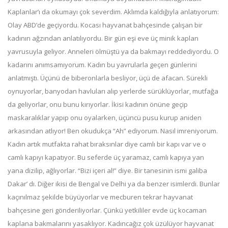
Kaplanlar’ı da okumayı çok severdim. Aklımda kaldığıyla anlatıyorum:
Olay ABD’de geçiyordu. Kocası hayvanat bahçesinde çalışan bir
kadının ağzından anlatılıyordu. Bir gün eşi eve üç minik kaplan
yavrusuyla geliyor. Anneleri ölmüştü ya da bakmayı reddediyordu. O
kadarını anımsamıyorum. Kadın bu yavrularla geçen günlerini
anlatmıştı. Üçünü de biberonlarla besliyor, üçü de afacan. Sürekli
oynuyorlar, banyodan havluları alıp yerlerde sürüklüyorlar, mutfağa
da geliyorlar, onu bunu kırıyorlar. İkisi kadının önüne geçip
maskaralıklar yapıp onu oyalarken, üçüncü pusu kurup aniden
arkasından atlıyor! Ben okudukça “Ah” ediyorum. Nasıl imreniyorum.
Kadın artık mutfakta rahat bıraksınlar diye camlı bir kapı var ve o
camlı kapıyı kapatıyor. Bu seferde üç yaramaz, camlı kapıya yan
yana dizilip, ağlıyorlar. “Bizi içeri al!” diye. Bir tanesinin ismi galiba
Dakar’ dı. Diğer ikisi de Bengal ve Delhi ya da benzer isimlerdi. Bunlar
kaçınılmaz şekilde büyüyorlar ve mecburen tekrar hayvanat
bahçesine geri gönderiliyorlar. Çünkü yetkililer evde üç kocaman
kaplana bakmalarını yasaklıyor. Kadıncağız çok üzülüyor hayvanat