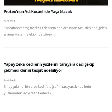
Proteo'nun Adı Kocaeli'de Yaşatılacak
24.02.2023
Kahramanmaraş merkezli depremlerin ardından Meksika'dan gelen
arama kurtarma ekibinde görev ...
Yapay zekâ kedilerin yüzlerini tarayarak acı çekip
çekmediklerini tespit edebiliyor
19.06.2024
Bir uygulama, binlerce kedi fotoğrafını tarayarak kedilerin
yüzlerindeki acıyı tespit edecek ...