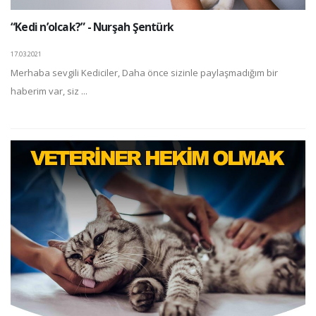
“Kedi n’olcak?” - Nurşah Şentürk
17.03.2021
Merhaba sevgili Kediciler, Daha önce sizinle paylaşmadığım bir
haberim var, siz ...