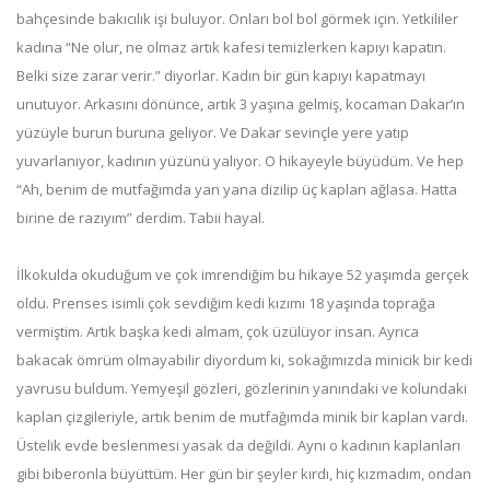
bahçesinde bakıcılık işi buluyor. Onları bol bol görmek için. Yetkililer
kadına “Ne olur, ne olmaz artık kafesi temizlerken kapıyı kapatın.
Belki size zarar verir.” diyorlar. Kadın bir gün kapıyı kapatmayı
unutuyor. Arkasını dönünce, artık 3 yaşına gelmiş, kocaman Dakar’ın
yüzüyle burun buruna geliyor. Ve Dakar sevinçle yere yatıp
yuvarlanıyor, kadının yüzünü yalıyor. O hikayeyle büyüdüm. Ve hep
“Ah, benim de mutfağımda yan yana dizilip üç kaplan ağlasa. Hatta
birine de razıyım” derdim. Tabii hayal.
İlkokulda okuduğum ve çok imrendiğim bu hikaye 52 yaşımda gerçek
oldu. Prenses isimli çok sevdiğim kedi kızımı 18 yaşında toprağa
vermiştim. Artık başka kedi almam, çok üzülüyor insan. Ayrıca
bakacak ömrüm olmayabilir diyordum ki, sokağımızda minicik bir kedi
yavrusu buldum. Yemyeşil gözleri, gözlerinin yanındaki ve kolundaki
kaplan çizgileriyle, artık benim de mutfağımda minik bir kaplan vardı.
Üstelik evde beslenmesi yasak da değildi. Aynı o kadının kaplanları
gibi biberonla büyüttüm. Her gün bir şeyler kırdı, hiç kızmadım, ondan