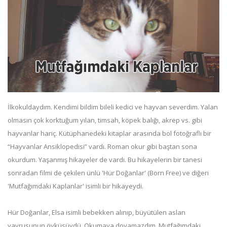
İlkokuldaydım. Kendimi bildim bileli kedici ve hayvan severdim. Yalan
olmasın çok korktuğum yılan, timsah, köpek balığı, akrep vs. gibi
hayvanlar hariç. Kütüphanedeki kitaplar arasında bol fotoğraflı bir
“Hayvanlar Ansiklopedisi” vardı. Roman okur gibi baştan sona
okurdum. Yaşanmış hikayeler de vardı. Bu hikayelerin bir tanesi
sonradan filmi de çekilen ünlü 'Hür Doğanlar' (Born Free) ve diğeri
'Mutfağımdaki Kaplanlar' isimli bir hikayeydi.
Hür Doğanlar, Elsa isimli bebekken alınıp, büyütülen aslan
yavrusunun öyküsüydü. Okumaya doyamazdım. Mutfağımdaki