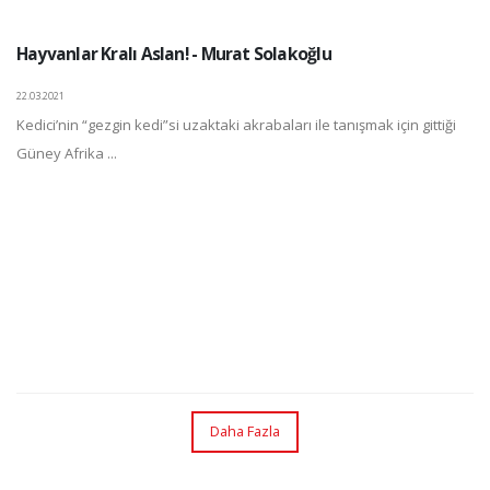
Hayvanlar Kralı Aslan! - Murat Solakoğlu
22.03.2021
Kedici’nin “gezgin kedi”si uzaktaki akrabaları ile tanışmak için gittiği
Güney Afrika ...
Daha Fazla