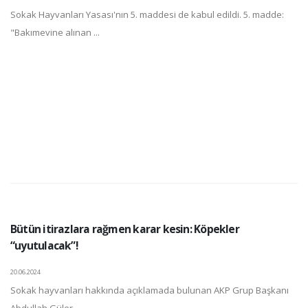
Sokak Hayvanları Yasası'nın 5. maddesi de kabul edildi. 5. madde:
"Bakımevine alınan ...
Bütün itirazlara rağmen karar kesin: Köpekler
“uyutulacak”!
20.06.2024
Sokak hayvanları hakkında açıklamada bulunan AKP Grup Başkanı
Abdullah Güler, ...