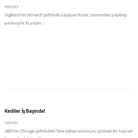
09.06.2023
İngiltere’nin Norwich şehrinde yaşayan Rosie, somondan yapılmış
pastasıyla 32.yaşını ...
Kediler İş Başında!
13.05.2021
ABD'nin Chicago şehrindeki fare istilası sorununu çözmek bir hayvan