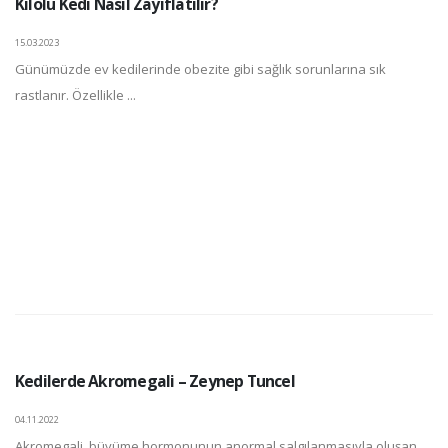
Kilolu Kedi Nasıl Zayıflatılır?
15.03.2023
Günümüzde ev kedilerinde obezite gibi sağlık sorunlarına sık
rastlanır. Özellikle ...
Kedilerde Akromegali – Zeynep Tuncel
04.11.2022
Akromegali, büyüme hormonunun anormal salgılanmasıyla oluşan