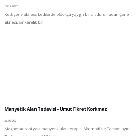
30.12.2022
Kedi çene aknesi, kedilerde oldukça yaygın bir cilt durumudur. Çene
aknesi, bir kerelik bir ...
Manyetik Alan Tedavisi - Umut Fikret Korkmaz
26.06.2021
Magnetoterapi yani manyetik alan terapisi Alternatif ve Tamamlayıcı