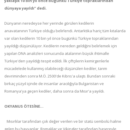
yaklaşık 10 bin yıl önce bugünkü Türkiye topraklarından
dünyaya yayıldı” dedi.
Dünyanın neredeyse her yerinde görülen kedilerin
anavatanının Türkiye olduğu belirlendi. Antarktika hariç tüm kıtalarda
var olan kedilerin 10 bin yıl önce bugünkü Türkiye topraklarından
yayıldığı düşünülüyor. Kedilerin nereden geldiğini belirlemek için
yapılan DNA analizleri sonucunda atalarının büyük ihtimalle
Türkiye'den yayıldığı tespit edildi. İlk çiftçilerin kemirgenlerle
mücadelede kullanmış olabileceği düşünülen kediler, tarım
devriminden sonra M.Ö. 2500'de Kıbrıs'a ulaştı. Bundan sonraki
birkaç yüzyıl içinde de insanlar aracılığıyla Bulgaristan ve
Romanya'ya geçen kediler, daha sonra da Mısır'a yayıldı.
OKYANUS ÖTESİNE...
Mısırlılar tarafından çok değer verilen ve bir statü sembolü haline
gelen bu hayvanlar, Romalılar ve Vikingler tarafından haşereyle