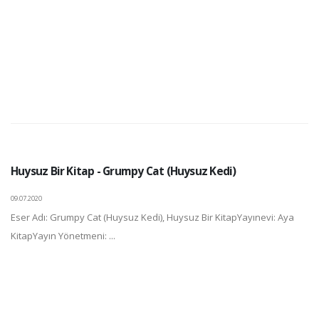
Huysuz Bir Kitap - Grumpy Cat (Huysuz Kedi)
09.07.2020
Eser Adı: Grumpy Cat (Huysuz Kedi), Huysuz Bir KitapYayınevi: Aya
KitapYayın Yönetmeni: ...