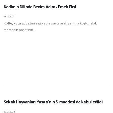
Kedimin Dilinde Benim Adım - Emek Ekşi
25.03.2021
Köfte, koca göbeğini sağa sola savurarak yanıma koştu. Islak
mamanın poşetinin ...
Sokak Hayvanları Yasası'nın 5. maddesi de kabul edildi
22.07.2024