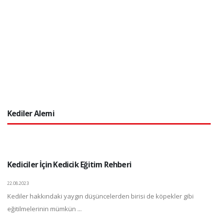
Kediler Alemi
Kediciler İçin Kedicik Eğitim Rehberi
22.08.2023
Kediler hakkındaki yaygın düşüncelerden birisi de köpekler gibi
eğitilmelerinin mümkün ...