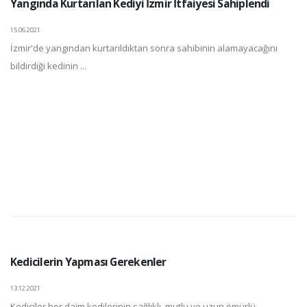
Yangında Kurtarılan Kediyi İzmir İtfaiyesi Sahiplendi
15.06.2021
İzmir'de yangından kurtarıldıktan sonra sahibinin alamayacağını
bildirdiği kedinin ...
Kedicilerin Yapması Gerekenler
13.12.2021
Kediciler her daim kedilerinin sağlıklı, mutlu ve uzun ömürlü