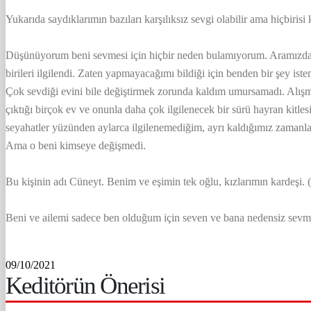
Yukarıda saydıklarımın bazıları karşılıksız sevgi olabilir ama hiçbirisi
Düşünüyorum beni sevmesi için hiçbir neden bulamıyorum. Aramızda hiç
birileri ilgilendi. Zaten yapmayacağımı bildiği için benden bir şey is
Çok sevdiği evini bile değiştirmek zorunda kaldım umursamadı. Alışmak
çıktığı birçok ev ve onunla daha çok ilgilenecek bir sürü hayran kitles
seyahatler yüzünden aylarca ilgilenemediğim, ayrı kaldığımız zamanla
Ama o beni kimseye değişmedi.
Bu kişinin adı Cüneyt. Benim ve eşimin tek oğlu, kızlarımın kardeşi.
Beni ve ailemi sadece ben olduğum için seven ve bana nedensiz se
09/10/2021
Keditörün Önerisi