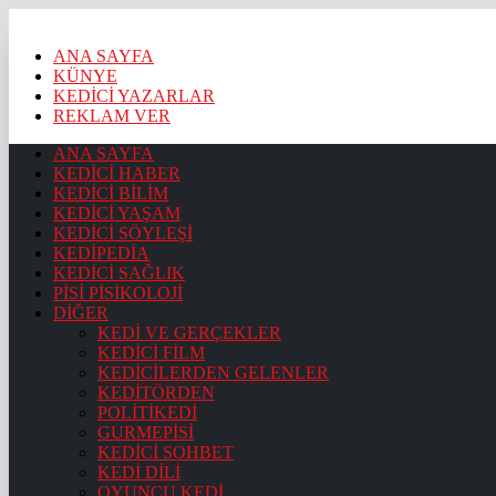
ANA SAYFA
KÜNYE
KEDİCİ YAZARLAR
REKLAM VER
ANA SAYFA
KEDİCİ HABER
KEDİCİ BİLİM
KEDİCİ YAŞAM
KEDİCİ SÖYLEŞİ
KEDİPEDİA
KEDİCİ SAĞLIK
PİSİ PİSİKOLOJİ
DİĞER
KEDİ VE GERÇEKLER
KEDİCİ FİLM
KEDİCİLERDEN GELENLER
KEDİTÖRDEN
POLİTİKEDİ
GURMEPİSİ
KEDİCİ SOHBET
KEDİ DİLİ
OYUNCU KEDİ