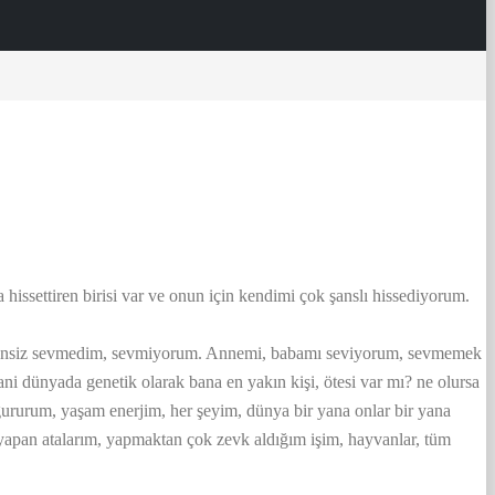
issettiren birisi var ve onun için kendimi çok şanslı hissediyorum.
 nedensiz sevmedim, sevmiyorum. Annemi, babamı seviyorum, sevmemek
i dünyada genetik olarak bana en yakın kişi, ötesi var mı? ne olursa
gururum, yaşam enerjim, her şeyim, dünya bir yana onlar bir yana
n yapan atalarım, yapmaktan çok zevk aldığım işim, hayvanlar, tüm