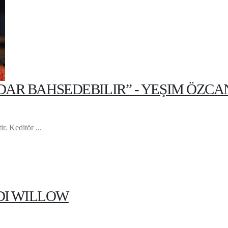
DAR BAHSEDEBILIR” - YEŞIM ÖZCA
r. Keditör ...
EDI WILLOW