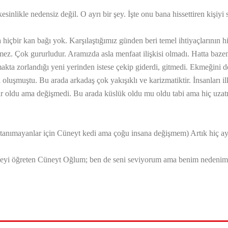
 kesinlikle nedensiz değil. O ayrı bir şey. İşte onu bana hissettiren kişiy
bir kan bağı yok. Karşılaştığımız günden beri temel ihtiyaçlarının hiç
temez. Çok gururludur. Aramızda asla menfaat ilişkisi olmadı. Hatta baz
ta zorlandığı yeni yerinden istese çekip giderdi, gitmedi. Ekmeğini de
i oluşmuştu. Bu arada arkadaş çok yakışıklı ve karizmatiktir. İnsanları i
r oldu ama değişmedi. Bu arada küslük oldu mu oldu tabi ama hiç uzatm
 (tanımayanlar için Cüneyt kedi ama çoğu insana değişmem) Artık hiç ay
vmeyi öğreten Cüneyt Oğlum; ben de seni seviyorum ama benim nedeni