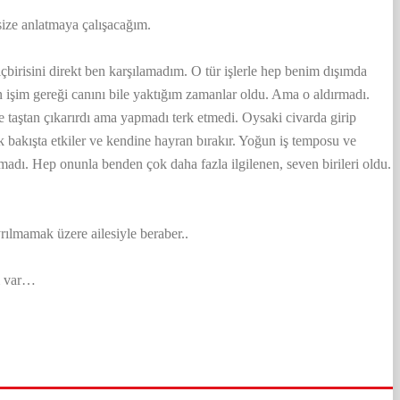
i size anlatmaya çalışacağım.
birisini direkt ben karşılamadım. O tür işlerle hep benim dışımda
en işim gereği canını bile yaktığım zamanlar oldu. Ama o aldırmadı.
 taştan çıkarırdı ama yapmadı terk etmedi. Oysaki civarda girip
lk bakışta etkiler ve kendine hayran bırakır. Yoğun iş temposu ve
adı. Hep onunla benden çok daha fazla ilgilenen, seven birileri oldu.
rılmamak üzere ailesiyle beraber..
m var…