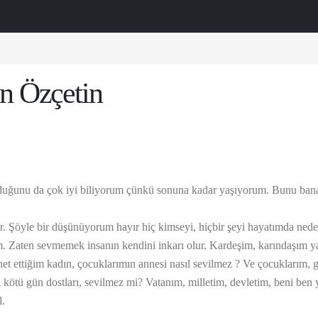
an Özçetin
duğunu da çok iyi biliyorum çünkü sonuna kadar yaşıyorum. Bunu bana h
 zor. Şöyle bir düşünüyorum hayır hiç kimseyi, hiçbir şeyi hayatımda
m. Zaten sevmemek insanın kendini inkarı olur. Kardeşim, karındaşım yan
t ettiğim kadın, çocuklarımın annesi nasıl sevilmez ? Ve çocuklarım, 
k kötü gün dostları, sevilmez mi? Vatanım, milletim, devletim, beni be
l.