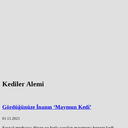
Kediler Alemi
Gördüğünüze İnanın ‘Maymun Kedi’
01.11.2021
Sosyal medyaya düşen ve hızla yayılan maymuna benzer kedi