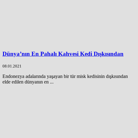
Dünya’nın En Pahalı Kahvesi Kedi Dışkısından
08.01.2021
Endonezya adalarında yaşayan bir tür misk kedisinin dışkısından
elde edilen dünyanın en ...