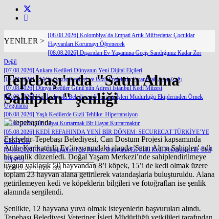
[08.08.2026] Kolombiya’da Empati Artık Müfredatta: Çocuklar
YENİLER >
Hayvanları Korumayı Öğrenecek
[08.08.2026] Dışarıdan Ev Yaşamına Geçiş Sandığımız Kadar Zor
Değil
[07.08.2026] Ankara Kedileri Dünyanın Yeni Dijital Elçileri
Tepebaşı'nda "Satın Alma
[07.08.2026] CIA’in Casus Kedileri ve Gizli Projelerin Paranoyak Altın Çağı
[07.08.2026] Dünya Kediler Günü'nün Adresi İstanbul Kedi Müzesi
Sahiplen" şenliği
[06.08.2026] Van İpekyolu Belediyesi Veteriner İşleri Müdürlüğü Ekiplerinden Örnek
Uygulama
[06.08.2026] Yaşlı Kedilerde Gizli Tehlike: Hipertansiyon
[05.08.2026] Bir Hayat Kurtarmak Bir Hayat Kurtarmaktır
[05.08.2026] KEDİ REFAHINDA YENİ BİR DÖNEM: SECURECAT TÜRKİYE’YE
Eskişehir-Tepebaşı Belediyesi, Can Dostum Projesi kapsamında
GELİYOR
Atilla Karikatürlü Ev’in yanındaki alanda 'Satın Alma Sahiplen' adlı
[04.08.2026] The Catographer Nils Jacobi : Dünyanın En Ünlü Kedi Fotoğrafçısı ile Özel
bir şenlik düzenledi. Doğal Yaşam Merkezi’nde sahiplendirilmeye
Röportaj
uygun yaklaşık 50 hayvandan 8’i köpek, 15’i de kedi olmak üzere
toplam 23 hayvan alana getirilerek vatandaşlarla buluşturuldu. Alana
getirilemeyen kedi ve köpeklerin bilgileri ve fotoğrafları ise şenlik
alanında sergilendi.
Şenlikte, 12 hayvana yuva olmak isteyenlerin başvuruları alındı.
Tepebaşı Belediyesi Veteriner İşleri Müdürlüğü yetkilileri tarafından