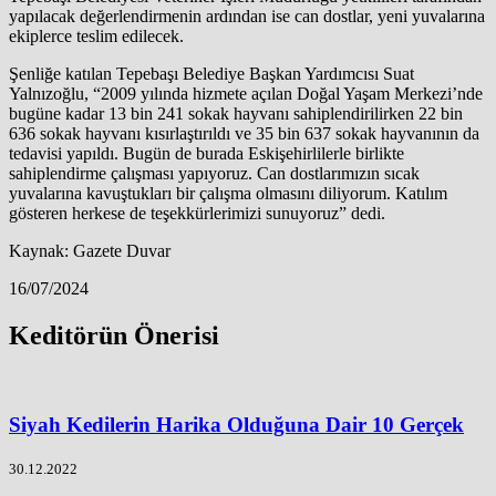
yapılacak değerlendirmenin ardından ise can dostlar, yeni yuvalarına
ekiplerce teslim edilecek.
Şenliğe katılan Tepebaşı Belediye Başkan Yardımcısı Suat
Yalnızoğlu, “2009 yılında hizmete açılan Doğal Yaşam Merkezi’nde
bugüne kadar 13 bin 241 sokak hayvanı sahiplendirilirken 22 bin
636 sokak hayvanı kısırlaştırıldı ve 35 bin 637 sokak hayvanının da
tedavisi yapıldı. Bugün de burada Eskişehirlilerle birlikte
sahiplendirme çalışması yapıyoruz. Can dostlarımızın sıcak
yuvalarına kavuştukları bir çalışma olmasını diliyorum. Katılım
gösteren herkese de teşekkürlerimizi sunuyoruz” dedi.
Kaynak: Gazete Duvar
16/07/2024
Keditörün Önerisi
Siyah Kedilerin Harika Olduğuna Dair 10 Gerçek
30.12.2022