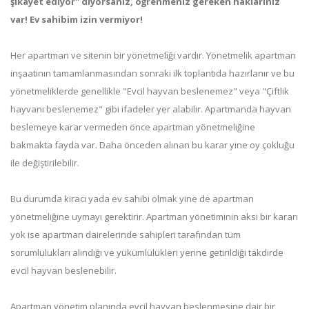
şikayet ediyor'' diyorsanız, öğrenmeniz gereken haklarınız
var! Ev sahibim izin vermiyor!
Her apartman ve sitenin bir yönetmeliği vardır. Yönetmelik apartman
inşaatının tamamlanmasından sonraki ilk toplantıda hazırlanır ve bu
yönetmeliklerde genellikle "Evcil hayvan beslenemez" veya "Çiftlik
hayvanı beslenemez" gibi ifadeler yer alabilir. Apartmanda hayvan
beslemeye karar vermeden önce apartman yönetmeliğine
bakmakta fayda var. Daha önceden alınan bu karar yine oy çokluğu
ile değiştirilebilir.
Bu durumda kiracı yada ev sahibi olmak yine de apartman
yönetmeliğine uymayı gerektirir. Apartman yönetiminin aksi bir kararı
yok ise apartman dairelerinde sahipleri tarafından tüm
sorumlulukları alındığı ve yükümlülükleri yerine getirildiği takdirde
evcil hayvan beslenebilir.
Apartman yönetim planında evcil hayvan beslenmesine dair bir