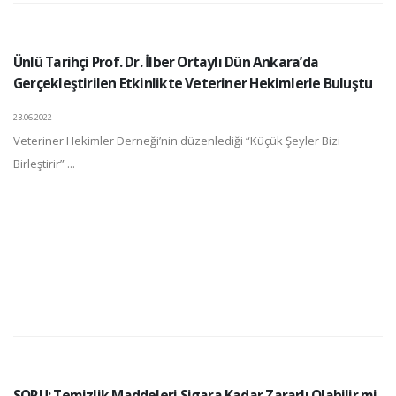
Ünlü Tarihçi Prof. Dr. İlber Ortaylı Dün Ankara’da
Gerçekleştirilen Etkinlikte Veteriner Hekimlerle Buluştu
23.06.2022
Veteriner Hekimler Derneği’nin düzenlediği “Küçük Şeyler Bizi
Birleştirir” ...
SORU: Temizlik Maddeleri Sigara Kadar Zararlı Olabilir mi