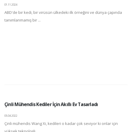
01.11.2024
ABD'de bir kedi, bir virüsün ülkedeki ilk örneğini ve dünya çapında
tanımlanmamış bir ...
Çinli Mühendis Kediler İçin Akıllı Ev Tasarladı
05.04.2022
Çinli mühendis Wang Xi, kedileri o kadar çok seviyor ki onlar için
yüksek teknolojili, ...