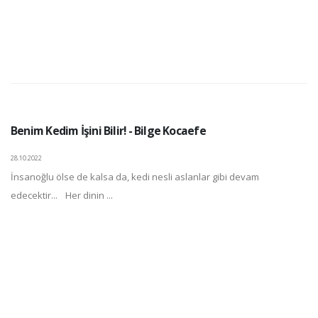
Benim Kedim İşini Bilir! - Bilge Kocaefe
28.10.2022
İnsanoğlu ölse de kalsa da, kedi nesli aslanlar gibi devam
edecektir... Her dinin ...