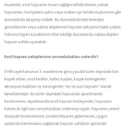
muamele, evcil hayvanın insan sağlığını tehdit etmesi, sokak
hayvanları, komşuların şahsı veya malları için tehdit oluşturması gibi
durumlarda şikayetçi olabilir. Bu durumlarda bile belediye
görevlilerinin veya zabıta ekiplerinin hayvanı alıkoyma hakkı yoktur.
Yalnızca hijyen kurallarının ihlal edildiği durumlarda zabıta ekipleri
hayvan sahibi uyarabilir.
Evcil hayvan sahiplerinin sorumlulukları nelerdir?
5199 sayılı kanunun 3. maddesine göre yasaklı türler dışındaki tüm
köpek ırkları, evcil kediler, kafes kuşları, küçük kemirgenler,
akvaryum balıkları ve sürüngenler "ev ve süs hayvanı" olarak
tanımlanmıştır. Bu türler dışındaki hayvanlar apartmanda
beslenemez. Apartmanda evcil hayvan besleyenler, hayvanın
bakımı ile ilgili tüm sorumlulukları üstlenmiş sayılır. Hayvanın yeterli
düzeyde beslenmesini, tuvalet ihtiyacını gidermesini, uygun
şartlarda barınmasını sağlamak hayvan sahibinin görevidir.