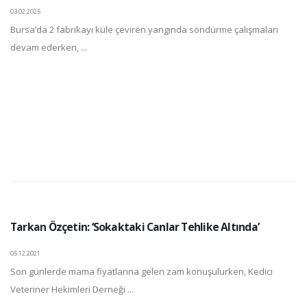
03.02.2025
Bursa’da 2 fabrikayı küle çeviren yangında söndürme çalışmaları
devam ederken, ...
Tarkan Özçetin: ‘Sokaktaki Canlar Tehlike Altında’
05.12.2021
Son günlerde mama fiyatlarına gelen zam konuşulurken, Kedici
Veteriner Hekimleri Derneği ...