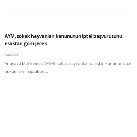
AYM, sokak hayvanları kanununun iptal başvurusunu
esastan görüşecek
05.09.2024
Anayasa Mahkemesi (AYM), sokak hayvanlarına ilişkin kanunun bazı
hükümlerinin iptali ve ...