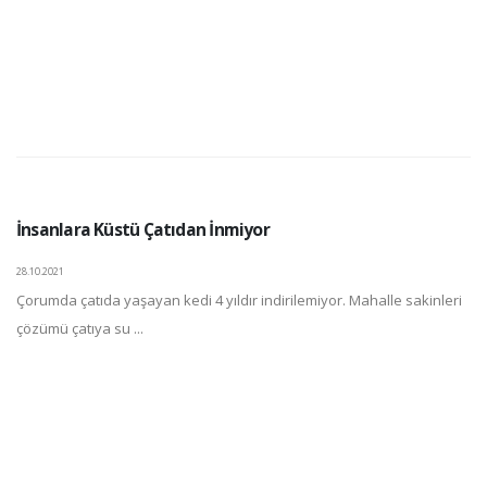
İnsanlara Küstü Çatıdan İnmiyor
28.10.2021
Çorumda çatıda yaşayan kedi 4 yıldır indirilemiyor. Mahalle sakinleri
çözümü çatıya su ...