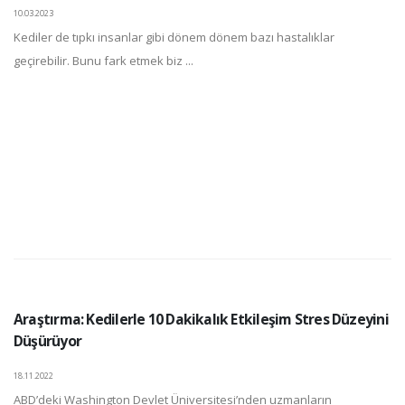
10.03.2023
Kediler de tıpkı insanlar gibi dönem dönem bazı hastalıklar
geçirebilir. Bunu fark etmek biz ...
Araştırma: Kedilerle 10 Dakikalık Etkileşim Stres Düzeyini
Düşürüyor
18.11.2022
ABD’deki Washington Devlet Üniversitesi’nden uzmanların