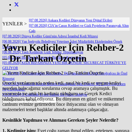
[07.08.2026] Ankara Kedileri Dünyanın Yeni Dijital Elçileri
YENİLER >
[07.08.2026] CIA’in Casus Kedileri ve Gizli Projelerin Paranoyak Altın
Çağı
[07.08.2026] Dünya Kediler Günü'nün Adresi İstanbul Kedi Müzesi
[06.08.2026] Van İpekyolu Belediyesi Veteriner İşleri Müdürlüğü Ekiplerinden Örnek
Yavru Kediciler İçin Rehber-2
Uygulama
[06.08.2026] Yaşlı Kedilerde Gizli Tehlike: Hipertansiyon
– Dr. Tarkan Özçetin
[05.08.2026] Bir Hayat Kurtarmak Bir Hayat Kurtarmaktır
[05.08.2026] KEDİ REFAHINDA YENİ BİR DÖNEM: SECURECAT TÜRKİYE’YE
GELİYOR
[04.08.2026] The Catographer Nils Jacobi : Dünyanın En Ünlü Kedi Fotoğrafçısı ile Özel
Röportaj
Önceki yazılarımızda neden kedi, nasıl bir kedi ve uygun kediyi
[03.08.2026] Kedilerde Kronik Böbrek Hastalığında Yeni Dönem: IRIS 2026 Gerçekten
nereden bulacağımız sorularına cevap aramaya çalışmıştık. Bu
Neyi Değiştirdi?
yazımızda ise artık bir kedimiz olduğunu ve Gerçek Kedici
[03.08.2026] O Gittiğinde Evden Sadece Bir Nefes Gitmiyor
olduğunuzu kabul ediyoruz. Bu dünyanın en güzel ve mükemmel
canlısını evimize getirmeden önce ihtiyacımız olan ve olmayan
malzemeleri temel başlıklar altında anlatmaya çalışacağız.
Kesinlikle Yapılması ve Alınması Gereken Şeyler Nelerdir?
1. Kedimize isim:
Evet çoğu zaman ihmal edilen, ertelenen, sonraya