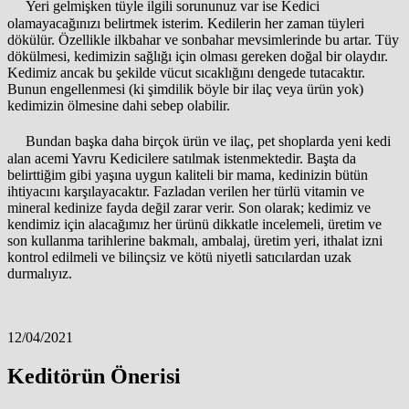
Yeri gelmişken tüyle ilgili sorununuz var ise Kedici
olamayacağınızı belirtmek isterim. Kedilerin her zaman tüyleri
dökülür. Özellikle ilkbahar ve sonbahar mevsimlerinde bu artar. Tüy
dökülmesi, kedimizin sağlığı için olması gereken doğal bir olaydır.
Kedimiz ancak bu şekilde vücut sıcaklığını dengede tutacaktır.
Bunun engellenmesi (ki şimdilik böyle bir ilaç veya ürün yok)
kedimizin ölmesine dahi sebep olabilir.
Bundan başka daha birçok ürün ve ilaç, pet shoplarda yeni kedi
alan acemi Yavru Kedicilere satılmak istenmektedir. Başta da
belirttiğim gibi yaşına uygun kaliteli bir mama, kedinizin bütün
ihtiyacını karşılayacaktır. Fazladan verilen her türlü vitamin ve
mineral kedinize fayda değil zarar verir. Son olarak; kedimiz ve
kendimiz için alacağımız her ürünü dikkatle incelemeli, üretim ve
son kullanma tarihlerine bakmalı, ambalaj, üretim yeri, ithalat izni
kontrol edilmeli ve bilinçsiz ve kötü niyetli satıcılardan uzak
durmalıyız.
12/04/2021
Keditörün Önerisi