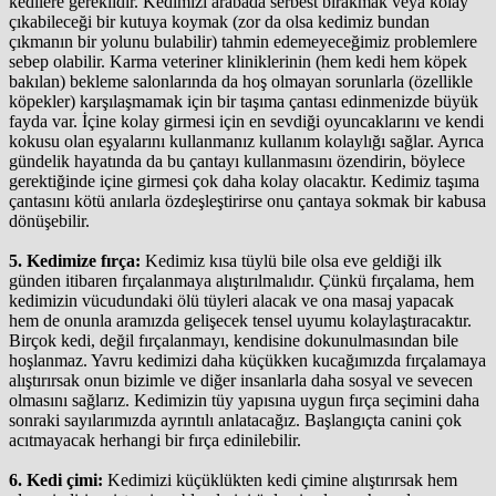
kedilere gereklidir. Kedimizi arabada serbest bırakmak veya kolay
çıkabileceği bir kutuya koymak (zor da olsa kedimiz bundan
çıkmanın bir yolunu bulabilir) tahmin edemeyeceğimiz problemlere
sebep olabilir. Karma veteriner kliniklerinin (hem kedi hem köpek
bakılan) bekleme salonlarında da hoş olmayan sorunlarla (özellikle
köpekler) karşılaşmamak için bir taşıma çantası edinmenizde büyük
fayda var. İçine kolay girmesi için en sevdiği oyuncaklarını ve kendi
kokusu olan eşyalarını kullanmanız kullanım kolaylığı sağlar. Ayrıca
gündelik hayatında da bu çantayı kullanmasını özendirin, böylece
gerektiğinde içine girmesi çok daha kolay olacaktır. Kedimiz taşıma
çantasını kötü anılarla özdeşleştirirse onu çantaya sokmak bir kabusa
dönüşebilir.
5. Kedimize fırça:
Kedimiz kısa tüylü bile olsa eve geldiği ilk
günden itibaren fırçalanmaya alıştırılmalıdır. Çünkü fırçalama, hem
kedimizin vücudundaki ölü tüyleri alacak ve ona masaj yapacak
hem de onunla aramızda gelişecek tensel uyumu kolaylaştıracaktır.
Birçok kedi, değil fırçalanmayı, kendisine dokunulmasından bile
hoşlanmaz. Yavru kedimizi daha küçükken kucağımızda fırçalamaya
alıştırırsak onun bizimle ve diğer insanlarla daha sosyal ve sevecen
olmasını sağlarız. Kedimizin tüy yapısına uygun fırça seçimini daha
sonraki sayılarımızda ayrıntılı anlatacağız. Başlangıçta canini çok
acıtmayacak herhangi bir fırça edinilebilir.
6. Kedi çimi:
Kedimizi küçüklükten kedi çimine alıştırırsak hem