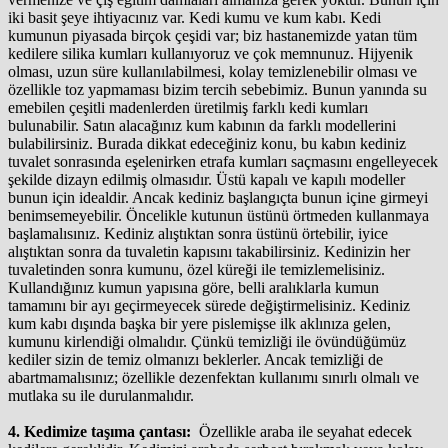
iki basit şeye ihtiyacınız var. Kedi kumu ve kum kabı. Kedi
kumunun piyasada birçok çeşidi var; biz hastanemizde yatan tüm
kedilere silika kumları kullanıyoruz ve çok memnunuz. Hijyenik
olması, uzun süre kullanılabilmesi, kolay temizlenebilir olması ve
özellikle toz yapmaması bizim tercih sebebimiz. Bunun yanında su
emebilen çeşitli madenlerden üretilmiş farklı kedi kumları
bulunabilir. Satın alacağınız kum kabının da farklı modellerini
bulabilirsiniz. Burada dikkat edeceğiniz konu, bu kabın kediniz
tuvalet sonrasında eşelenirken etrafa kumları saçmasını engelleyecek
şekilde dizayn edilmiş olmasıdır. Üstü kapalı ve kapılı modeller
bunun için idealdir. Ancak kediniz başlangıçta bunun içine girmeyi
benimsemeyebilir. Öncelikle kutunun üstünü örtmeden kullanmaya
başlamalısınız. Kediniz alıştıktan sonra üstünü örtebilir, iyice
alıştıktan sonra da tuvaletin kapısını takabilirsiniz. Kedinizin her
tuvaletinden sonra kumunu, özel küreği ile temizlemelisiniz.
Kullandığınız kumun yapısına göre, belli aralıklarla kumun
tamamını bir ayı geçirmeyecek sürede değiştirmelisiniz. Kediniz
kum kabı dışında başka bir yere pislemişse ilk aklınıza gelen,
kumunu kirlendiği olmalıdır. Çünkü temizliği ile övündüğümüz
kediler sizin de temiz olmanızı beklerler. Ancak temizliği de
abartmamalısınız; özellikle dezenfektan kullanımı sınırlı olmalı ve
mutlaka su ile durulanmalıdır.
4. Kedimize taşıma çantası:
Özellikle araba ile seyahat edecek