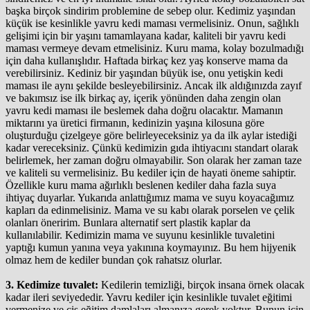
başka birçok sindirim problemine de sebep olur. Kedimiz yaşından
küçük ise kesinlikle yavru kedi maması vermelisiniz. Onun, sağlıklı
gelişimi için bir yaşını tamamlayana kadar, kaliteli bir yavru kedi
maması vermeye devam etmelisiniz. Kuru mama, kolay bozulmadığı
için daha kullanışlıdır. Haftada birkaç kez yaş konserve mama da
verebilirsiniz. Kediniz bir yaşından büyük ise, onu yetişkin kedi
maması ile aynı şekilde besleyebilirsiniz. Ancak ilk aldığınızda zayıf
ve bakımsız ise ilk birkaç ay, içerik yönünden daha zengin olan
yavru kedi maması ile beslemek daha doğru olacaktır. Mamanın
miktarını ya üretici firmanın, kedinizin yaşına kilosuna göre
oluşturduğu çizelgeye göre belirleyeceksiniz ya da ilk aylar istediği
kadar vereceksiniz. Çünkü kedimizin gıda ihtiyacını standart olarak
belirlemek, her zaman doğru olmayabilir. Son olarak her zaman taze
ve kaliteli su vermelisiniz. Bu kediler için de hayati öneme sahiptir.
Özellikle kuru mama ağırlıklı beslenen kediler daha fazla suya
ihtiyaç duyarlar. Yukarıda anlattığımız mama ve suyu koyacağımız
kapları da edinmelisiniz. Mama ve su kabı olarak porselen ve çelik
olanları öneririm. Bunlara alternatif sert plastik kaplar da
kullanılabilir. Kedimizin mama ve suyunu kesinlikle tuvaletini
yaptığı kumun yanına veya yakınına koymayınız. Bu hem hijyenik
olmaz hem de kediler bundan çok rahatsız olurlar.
3. Kedimize tuvalet:
Kedilerin temizliği, birçok insana örnek olacak
kadar ileri seviyededir. Yavru kediler için kesinlikle tuvalet eğitimi
vermenize ve çiş eğitim damlaları almanıza gerek yoktur. Bunun için