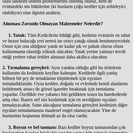
olası sindirim sistemi problemlerini önlemiş oluruz, hem de
evimizdeki süs bitkilerine (ki bunların çoğu kediler için zehirleyici
olabiliyor) olan ilgisini azaltırız.
Alınması Zorunlu Olmayan Malzemeler Nelerdir?
1. Yatak:
Tüm Kedicilerin bildiği gibi, kedimiz evimizin en rahat
ve huzur bulacağı yeri neresi ise orayı yatağı olarak benimseyecektir.
Onun için ona aldığınız yatak ne kadar şık ve pahalı olursa olsun
kullanmama olasılığı yüksek olacaktır. Yatak yerine yatmayı tercih
ettiği yerlere rahat örtüler almanız daha akıllıca olacaktır.
2. Tırmalama gereçleri:
Aynı yatakta olduğu gibi bu ürünlerin
kullanımı da kedinizin keyfine kalmıştır. Kedilerle ilgili yanlış
bilinen bir şey de tırnaklarını törpülemek için eşyaları
tırmaladıklarıdır. Oysa kediler, doğada ve evlerinde kendi alanlarını
belirlemek amacı ile görsel işaretler bırakmak için tırmalama
yaparlar. Özellikle eve yabancı biri geldikten sonra bu hareketlerde
artış olur. Bazen sırf sizi kızdırmak için en sevdiğiniz eşyaları
tırmalayacaktır. Satın alacağınız tırmalama gereçleri kedinizin diğer
eşyaları tırmalamasına maalesef engel olamayacaktır. Yine de
bunlardan hoşlanma ihtimali az da olsa vardır.
3. Boyun ve bel tasması:
Bazı kediler boyun tasmasından çok
hoşlanırken bazıları böyle bir şeyi bir saniye bile takmak istemezler.