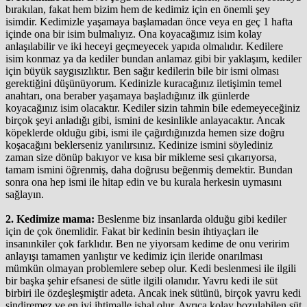
bırakılan, fakat hem bizim hem de kedimiz için en önemli şey
isimdir. Kedimizle yaşamaya başlamadan önce veya en geç 1 hafta
içinde ona bir isim bulmalıyız. Ona koyacağımız isim kolay
anlaşılabilir ve iki heceyi geçmeyecek yapıda olmalıdır. Kedilere
isim konmaz ya da kediler bundan anlamaz gibi bir yaklaşım, kediler
için büyük saygısızlıktır. Ben sağır kedilerin bile bir ismi olması
gerektiğini düşünüyorum. Kedinizle kuracağınız iletişimin temel
anahtarı, ona beraber yaşamaya başladığınız ilk günlerde
koyacağınız isim olacaktır. Kediler sizin tahmin bile edemeyeceğiniz
birçok şeyi anladığı gibi, ismini de kesinlikle anlayacaktır. Ancak
köpeklerde olduğu gibi, ismi ile çağırdığınızda hemen size doğru
koşacağını beklerseniz yanılırsınız. Kedinize ismini söylediniz
zaman size dönüp bakıyor ve kısa bir mikleme sesi çıkarıyorsa,
tamam ismini öğrenmiş, daha doğrusu beğenmiş demektir. Bundan
sonra ona hep ismi ile hitap edin ve bu kurala herkesin uymasını
sağlayın.
2. Kedimize mama:
Beslenme biz insanlarda olduğu gibi kediler
için de çok önemlidir. Fakat bir kedinin besin ihtiyaçları ile
insanınkiler çok farklıdır. Ben ne yiyorsam kedime de onu veririm
anlayışı tamamen yanlıştır ve kedimiz için ileride onarılması
mümkün olmayan problemlere sebep olur. Kedi beslenmesi ile ilgili
bir başka şehir efsanesi de sütle ilgili olanıdır. Yavru kedi ile süt
birbiri ile özdeşleşmiştir adeta. Ancak inek sütünü, birçok yavru kedi
sindiremez ve en iyi ihtimalle ishal olur. Ayrıca kolay bozulabilen süt