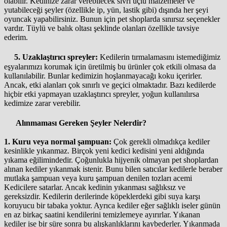
olabilir. Kedinize zarar verebilecek sivri uçlu malzemeler ve
yutabileceği şeyler (özellikle ip, yün, lastik gibi) dışında her şeyi
oyuncak yapabilirsiniz. Bunun için pet shoplarda sınırsız seçenekler
vardır. Tüylü ve balık oltası şeklinde olanları özellikle tavsiye
ederim.
5. Uzaklaştırıcı spreyler:
Kedilerin tırmalamasını istemediğimiz
eşyalarımızı korumak için üretilmiş bu ürünler çok etkili olmasa da
kullanılabilir. Bunlar kedimizin hoşlanmayacağı koku içerirler.
Ancak, etki alanları çok sınırlı ve geçici olmaktadır. Bazı kedilerde
hiçbir etki yapmayan uzaklaştırıcı spreyler, yoğun kullanılırsa
kedimize zarar verebilir.
Alınmaması Gereken Şeyler Nelerdir?
1. Kuru veya normal şampuan:
Çok gerekli olmadıkça kediler
kesinlikle yıkanmaz. Birçok yeni kedici kedisini yeni aldığında
yıkama eğilimindedir. Çoğunlukla hijyenik olmayan pet shoplardan
alınan kediler yıkanmak istenir. Bunu bilen satıcılar kedilerle beraber
mutlaka şampuan veya kuru şampuan denilen tozları acemi
Kedicilere satarlar. Ancak kedinin yıkanması sağlıksız ve
gereksizdir. Kedilerin derilerinde köpeklerdeki gibi suya karşı
koruyucu bir tabaka yoktur. Ayrıca kediler eğer sağlıklı iseler günün
en az birkaç saatini kendilerini temizlemeye ayırırlar. Yıkanan
kediler ise bir süre sonra bu alışkanlıklarını kaybederler. Yıkanmada