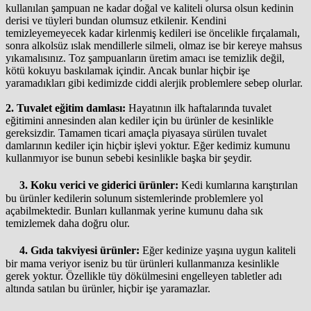
kullanılan şampuan ne kadar doğal ve kaliteli olursa olsun kedinin
derisi ve tüyleri bundan olumsuz etkilenir. Kendini
temizleyemeyecek kadar kirlenmiş kedileri ise öncelikle fırçalamalı,
sonra alkolsüz ıslak mendillerle silmeli, olmaz ise bir kereye mahsus
yıkamalısınız. Toz şampuanların üretim amacı ise temizlik değil,
kötü kokuyu baskılamak içindir. Ancak bunlar hiçbir işe
yaramadıkları gibi kedimizde ciddi alerjik problemlere sebep olurlar.
2. Tuvalet eğitim damlası:
Hayatının ilk haftalarında tuvalet
eğitimini annesinden alan kediler için bu ürünler de kesinlikle
gereksizdir. Tamamen ticari amaçla piyasaya sürülen tuvalet
damlarının kediler için hiçbir işlevi yoktur. Eğer kedimiz kumunu
kullanmıyor ise bunun sebebi kesinlikle başka bir şeydir.
3. Koku verici ve giderici ürünler:
Kedi kumlarına karıştırılan
bu ürünler kedilerin solunum sistemlerinde problemlere yol
açabilmektedir. Bunları kullanmak yerine kumunu daha sık
temizlemek daha doğru olur.
4. Gıda takviyesi ürünler:
Eğer kedinize yaşına uygun kaliteli
bir mama veriyor iseniz bu tür ürünleri kullanmanıza kesinlikle
gerek yoktur. Özellikle tüy dökülmesini engelleyen tabletler adı
altında satılan bu ürünler, hiçbir işe yaramazlar.