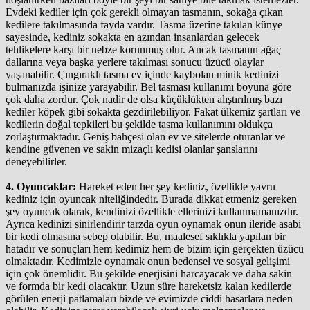
Evdeki kediler için çok gerekli olmayan tasmanın, sokağa çıkan
kedilere takılmasında fayda vardır. Tasma üzerine takılan künye
sayesinde, kediniz sokakta en azından insanlardan gelecek
tehlikelere karşı bir nebze korunmuş olur. Ancak tasmanın ağaç
dallarına veya başka yerlere takılması sonucu üzücü olaylar
yaşanabilir. Çıngıraklı tasma ev içinde kaybolan minik kedinizi
bulmanızda işinize yarayabilir. Bel tasması kullanımı boyuna göre
çok daha zordur. Çok nadir de olsa küçüklükten alıştırılmış bazı
kediler köpek gibi sokakta gezdirilebiliyor. Fakat ülkemiz şartları ve
kedilerin doğal tepkileri bu şekilde tasma kullanımını oldukça
zorlaştırmaktadır. Geniş bahçesi olan ev ve sitelerde oturanlar ve
kendine güvenen ve sakin mizaçlı kedisi olanlar şanslarını
deneyebilirler.
4. Oyuncaklar:
Hareket eden her şey kediniz, özellikle yavru
kediniz için oyuncak niteliğindedir. Burada dikkat etmeniz gereken
şey oyuncak olarak, kendinizi özellikle ellerinizi kullanmamanızdır.
Ayrıca kedinizi sinirlendirir tarzda oyun oynamak onun ileride asabi
bir kedi olmasına sebep olabilir. Bu, maalesef sıklıkla yapılan bir
hatadır ve sonuçları hem kedimiz hem de bizim için gerçekten üzücü
olmaktadır. Kedimizle oynamak onun bedensel ve sosyal gelişimi
için çok önemlidir. Bu şekilde enerjisini harcayacak ve daha sakin
ve formda bir kedi olacaktır. Uzun süre hareketsiz kalan kedilerde
görülen enerji patlamaları bizde ve evimizde ciddi hasarlara neden