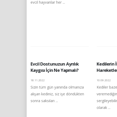
evcil hayvanlar her ...
Evcil Dostunuzun Ayrılık
Kedilerin İ
Kaygısı İçin Ne Yapmalı?
Hareketler
18.11.2022
10.09.2022
Sizin tüm gün yanında olmanıza
Kediler baz
alışan kediniz, siz işe döndükten
veremediğim
sonra saksıları ...
sergileyebil
olarak ...