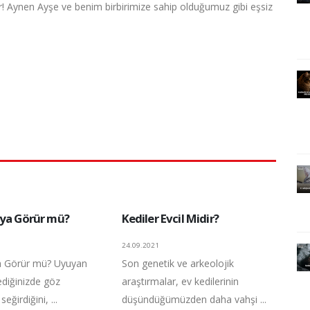
ur! Aynen Ayşe ve benim birbirimize sahip olduğumuz gibi eşsiz
üya Görür mü?
Kediler Evcil Midir?
24.09.2021
a Görür mü? Uyuyan
Son genetik ve arkeolojik
lediğinizde göz
araştırmalar, ev kedilerinin
seğirdiğini, ...
düşündüğümüzden daha vahşi ...