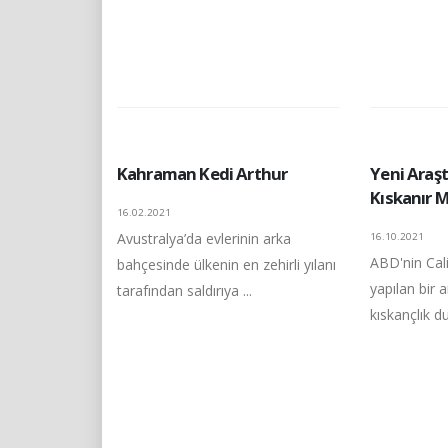
Kahraman Kedi Arthur
Yeni Araş
Kıskanır M
16.02.2021
Avustralya’da evlerinin arka
16.10.2021
ABD'nin Cali
bahçesinde ülkenin en zehirli yılanı
yapılan bir 
tarafından saldırıya ...
kıskançlık d