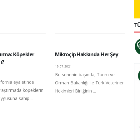
TÜ
tırma: Köpekler
Mikroçip Hakkında Her Şey
ı?
19.07.2021
Bu senenin başında, Tarım ve
fornia eyaletinde
Orman Bakanlığı ile Türk Veteriner
araştırmada köpeklerin
Hekimleri Birliğinin ...
uygusuna sahip ...