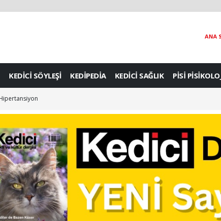
ANA 
KEDİCİ SÖYLEŞİ
KEDİPEDİA
KEDİCİ SAĞLIK
PİSİ PİSİKOLO
: Hipertansiyon