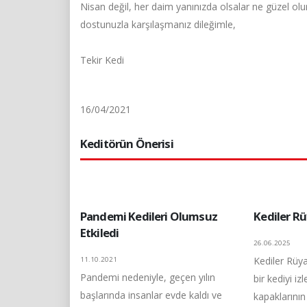
Nisan değil, her daim yanınızda olsalar ne güzel ol
dostunuzla karşılaşmanız dileğimle,
Tekir Kedi
16/04/2021
Keditörün Önerisi
Pandemi Kedileri Olumsuz
Kediler R
Etkiledi
26.06.2025
Kediler Rüy
11.10.2021
Pandemi nedeniyle, geçen yılın
bir kediyi iz
başlarında insanlar evde kaldı ve
kapaklarının 