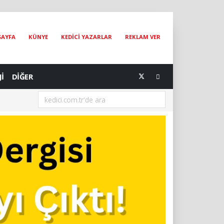
SAYFA
KÜNYE
KEDİCİ YAZARLAR
REKLAM VER
Jİ
DİĞER
[05.08.2026] Bir Hayat Kurtarmak Bir Hayat Kurtarmaktır