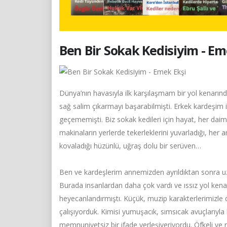
Ben Bir Sokak Kedisiyim - Em
Dünya’nın havasıyla ilk karşılaşmam bir yol kenarın
sağ salim çıkarmayı başarabilmişti. Erkek kardeşim i
geçememişti. Biz sokak kedileri için hayat, her daim 
makinaların yerlerde tekerleklerini yuvarladığı, he
kovaladığı hüzünlü, uğraş dolu bir serüven…
Ben ve kardeşlerim annemizden ayrıldıktan sonra uzu
Burada insanlardan daha çok vardı ve ıssız yol kena
heyecanlandırmıştı. Küçük, muzip karakterlerimizle 
çalışıyorduk. Kimisi yumuşacık, sımsıcak avuçlarıyla 
memnuniyetsiz bir ifade yerleşiveriyordu. Öfkeli ve na