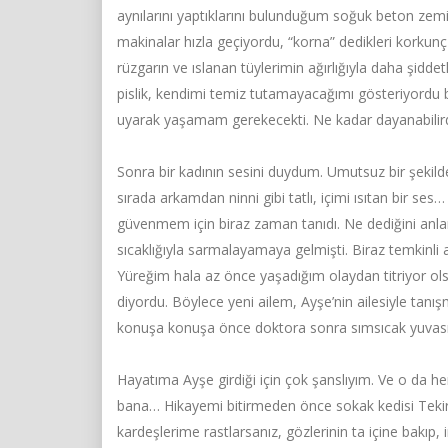
aynılarını yaptıklarını bulunduğum soğuk beton ze
makinalar hızla geçiyordu, “korna” dedikleri korkunç 
rüzgarın ve ıslanan tüylerimin ağırlığıyla daha şidd
pislik, kendimi temiz tutamayacağımı gösteriyordu 
uyarak yaşamam gerekecekti. Ne kadar dayanabilird
Sonra bir kadının sesini duydum. Umutsuz bir şekild
sırada arkamdan ninni gibi tatlı, içimi ısıtan bir se
güvenmem için biraz zaman tanıdı. Ne dediğini an
sıcaklığıyla sarmalayamaya gelmişti. Biraz temkinli
Yüreğim hala az önce yaşadığım olaydan titriyor o
diyordu. Böylece yeni ailem, Ayşe’nin ailesiyle tanı
konuşa konuşa önce doktora sonra sımsıcak yuvas
Hayatıma Ayşe girdiği için çok şanslıyım. Ve o da h
bana… Hikayemi bitirmeden önce sokak kedisi Tekir o
kardeşlerime rastlarsanız, gözlerinin ta içine bakıp