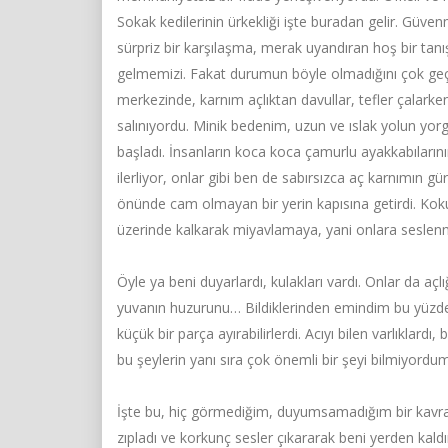
Sokak kedilerinin ürkekliği işte buradan gelir. Güven
sürpriz bir karşılaşma, merak uyandıran hoş bir tan
gelmemizi. Fakat durumun böyle olmadığını çok geç
merkezinde, karnım açlıktan davullar, tefler çalarken
salınıyordu. Minik bedenim, uzun ve ıslak yolun yor
başladı. İnsanların koca koca çamurlu ayakkabıları
ilerliyor, onlar gibi ben de sabırsızca aç karnımın g
önünde cam olmayan bir yerin kapısına getirdi. Ko
üzerinde kalkarak miyavlamaya, yani onlara sesle
Öyle ya beni duyarlardı, kulakları vardı. Onlar da açlığı
yuvanın huzurunu… Bildiklerinden emindim bu yüzde
küçük bir parça ayırabilirlerdi. Acıyı bilen varlıkla
bu şeylerin yanı sıra çok önemli bir şeyi bilmiyordu
İşte bu, hiç görmediğim, duyumsamadığım bir kavra
zıpladı ve korkunç sesler çıkararak beni yerden ka