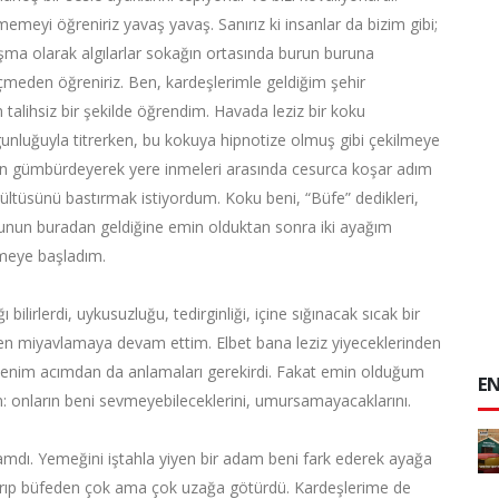
memeyi öğreniriz yavaş yavaş. Sanırız ki insanlar da bizim gibi;
ışma olarak algılarlar sokağın ortasında burun buruna
meden öğreniriz. Ben, kardeşlerimle geldiğim şehir
 talihsiz bir şekilde öğrendim. Havada leziz bir koku
gunluğuyla titrerken, bu kokuya hipnotize olmuş gibi çekilmeye
nın gümbürdeyerek yere inmeleri arasında cesurca koşar adım
ürültüsünü bastırmak istiyordum. Koku beni, “Büfe” dedikleri,
kunun buradan geldiğine emin olduktan sonra iki ayağım
nmeye başladım.
 bilirlerdi, uykusuzluğu, tedirginliği, içine sığınacak sıcak bir
n miyavlamaya devam ettim. Elbet bana leziz yiyeceklerinden
rdı, benim acımdan da anlamaları gerekirdi. Fakat emin olduğum
EN
m: onların beni sevmeyebileceklerini, umursamayacaklarını.
mdı. Yemeğini iştahla yiyen bir adam beni fark ederek ayağa
ldırıp büfeden çok ama çok uzağa götürdü. Kardeşlerime de