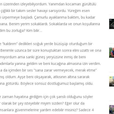
min üzerinden izleyebiliyordum. Yanımdan kocaman gürültülü
çığlıklı bir takım sesler havayı sarsıyordu. Yüreğim esen
etli ürpermeye başladı. Çamurlu ayaklarıma baktım, bu kadar
bana. Benim yerim sokaklardı. Sokaklarda ve onun koşullarına
im bu zorluğa? Kim bilir…
e “kaldırım” dedikleri soğuk yerde büzüşüp oturduğum bir
s… Benimle uzunca bir süre konuştuktan sonra elini uzattı ve ona
lamıyordum ama sanki güneş yeryüzüne inmiş de beni
 adımlarla yanına geldim ve beni kucağına almasına izin verdim.
lsa da içimden bir ses “sana zarar vermeyecek, merak etme”
şmış oldum. Ayşe beni okşayarak, atkısının altına sararak
ına götürdü. Böylece sonsuz dostluğumuz başlamış oldu.
er zaman hayatına girdiğim için çok şanslı olduğunu söyler
larak bir şey isteyebilir miyim sizden? Eğer olur da
, insanlara güvenmelerine yardım edebilir misiniz? Sadece 4