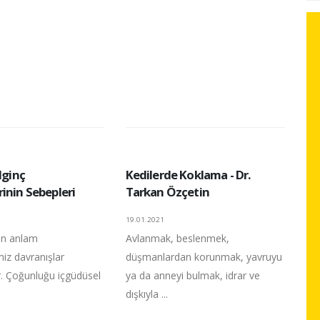
lginç
Kedilerde Koklama - Dr.
inin Sebepleri
Tarkan Özçetin
19.01.2021
en anlam
Avlanmak, beslenmek,
iz davranışlar
düşmanlardan korunmak, yavruyu
ir. Çoğunluğu içgüdüsel
ya da anneyi bulmak, idrar ve
dışkıyla ...