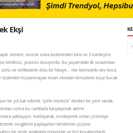
ek Ekşi
KE
daydı. Annem, incecik sıska bedeninden beni ve 3 kardeşimi
se kımıltısız, yüzüstü duruyordu. Bu yaşamdaki ilk sınavından
zorlu ve tehlikelerle dolu bir hikaye… Her birimizinki dev koca
r an bizlerden hoşlanmayan insan ırkından kimselerin köşe bucak
n bir yol kat ederek “şehir merkezi” denilen bir yere vardık.
rından sonra bu canlılarla karşılaşmak ailemi
onlara yaklaşıyor, koklayarak, inceleyerek onları çözmeye
bizimle sevgilerini paylaşırken kimilerinin yüzüne
hoş bir sesle ayaklarını tepiyorlar ve bizi kovalıyorlardı.