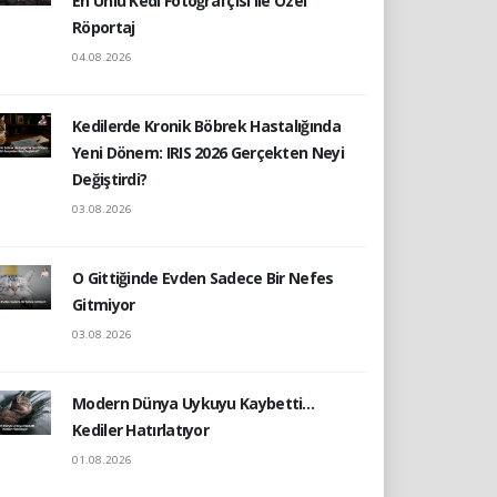
En Ünlü Kedi Fotoğrafçısı ile Özel
Röportaj
04.08.2026
Kedilerde Kronik Böbrek Hastalığında
Yeni Dönem: IRIS 2026 Gerçekten Neyi
Değiştirdi?
03.08.2026
O Gittiğinde Evden Sadece Bir Nefes
Gitmiyor
03.08.2026
Modern Dünya Uykuyu Kaybetti…
Kediler Hatırlatıyor
01.08.2026