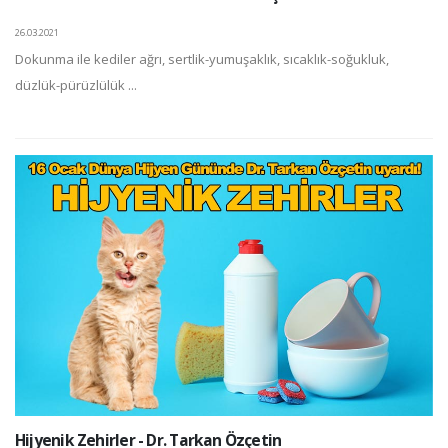
26.03.2021
Dokunma ile kediler ağrı, sertlik-yumuşaklık, sıcaklık-soğukluk,
düzlük-pürüzlülük ...
Hijyenik Zehirler - Dr. Tarkan Özçetin