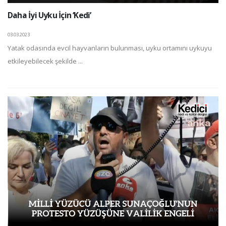
Daha İyi Uyku İçin ‘Kedi’
03.03.2023
Yatak odasında evcil hayvanların bulunması, uyku ortamını uykuyu
etkileyebilecek şekilde ...