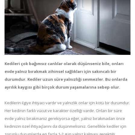
Kedileri çok bağımsız canlılar olarak düşünseniz bile, onları
evde yalnız bırakmak zihinsel sağlıkları için sakıncalı bir
durumdur. Kediler uzun süre yalnızlığı sevmezler. Bu onlarda
ayrılık kaygısı gibi birçok durum yaşamalarına sebep olur.
Kedilerin ilgiye ihtiyacı vardır ve yalnızlık onlar için kötü bir durumdur.
Her kedinin farklı vücut ve karakter özelliği vardır. Onları bir süre
evde yalnız bırakmanız gerekiyorsa eğer, yalnız bırakmadan önce
kedinizin özel ihtiyaçlarını da düşünmelisiniz. Genellikle kediler için
zorunlu durumlarda en fazla 1-2 gün yalnız kalması gerektiği