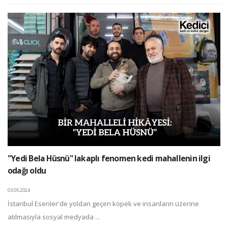
"Yedi Bela Hüsnü" lakaplı fenomen kedi mahallenin ilgi
odağı oldu
03.05.2024
İstanbul Esenler'de yoldan geçen köpek ve insanların üzerine
atılmasıyla sosyal medyada ...