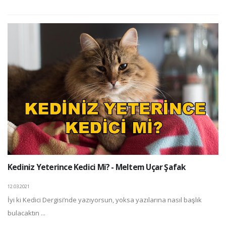
Kediniz Yeterince Kedici Mi? - Meltem Uçar Şafak
12.03.2021
İyi ki Kedici Dergisi’nde yazıyorsun, yoksa yazılarına nasıl başlık
bulacaktın ...