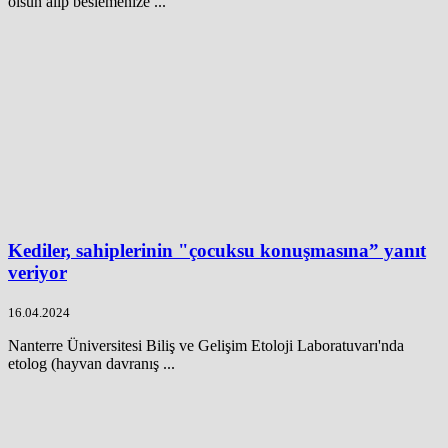
olsun alıp beslemenize ...
Kediler, sahiplerinin "çocuksu konuşmasına” yanıt
veriyor
16.04.2024
Nanterre Üniversitesi Biliş ve Gelişim Etoloji Laboratuvarı'nda
etolog (hayvan davranış ...