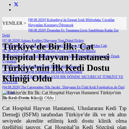
[08.08.2026] Kolombiya’da Empati Artık Müfredatta: Çocuklar
YENİLER >
Hayvanları Korumayı Öğrenecek
[08.08.2026] Dışarıdan Ev Yaşamına Geçiş Sandığımız Kadar Zor
Değil
[07.08.2026] Ankara Kedileri Dünyanın Yeni Dijital Elçileri
Türkiye'de Bir İlk: Cat
[07.08.2026] CIA’in Casus Kedileri ve Gizli Projelerin Paranoyak Altın Çağı
[07.08.2026] Dünya Kediler Günü'nün Adresi İstanbul Kedi Müzesi
Hospital Hayvan Hastanesi
[06.08.2026] Van İpekyolu Belediyesi Veteriner İşleri Müdürlüğü Ekiplerinden Örnek
Uygulama
Türkiye'nin İlk Kedi Dostu
[06.08.2026] Yaşlı Kedilerde Gizli Tehlike: Hipertansiyon
[05.08.2026] Bir Hayat Kurtarmak Bir Hayat Kurtarmaktır
Kliniği Oldu
[05.08.2026] KEDİ REFAHINDA YENİ BİR DÖNEM: SECURECAT TÜRKİYE’YE
GELİYOR
[04.08.2026] The Catographer Nils Jacobi : Dünyanın En Ünlü Kedi Fotoğrafçısı ile Özel
Röportaj
Cat Hospital Hayvan Hastanesi, Uluslararası Kedi Tıp
Derneği (ISFM) tarafından Türkiye’de ilk ve tek altın
seviyede akredite edilmiş kedi dostu klinik olma
özelliğini taşıyor. Cat Hospital’in Kedi Sözcüsü olan