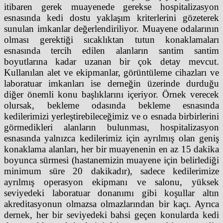
itibaren gerek muayenede gerekse hospitalizasyon
esnasında kedi dostu yaklaşım kriterlerini gözeterek
sunulan imkanlar değerlendiriliyor. Muayene odalarının
olması gerektiği sıcaklıktan tutun konaklamaları
esnasında tercih edilen alanların santim santim
boyutlarına kadar uzanan bir çok detay mevcut.
Kullanılan alet ve ekipmanlar, görüntüleme cihazları ve
laboratuar imkanları ise derneğin üzerinde durduğu
diğer önemli konu başlıklarını içeriyor. Örnek verecek
olursak, bekleme odasında bekleme esnasında
kedilerimizi yerleştirebileceğimiz ve o esnada birbirlerini
görmedikleri alanların bulunması, hospitalizasyon
esnasında yalnızca kedilerimiz için ayrılmış olan geniş
konaklama alanları, her bir muayenenin en az 15 dakika
boyunca sürmesi (hastanemizin muayene için belirlediği
minimum süre 20 dakikadır), sadece kedilerimize
ayrılmış operasyon ekipmanı ve salonu, yüksek
seviyedeki laboratuar donanımı gibi koşullar altın
akreditasyonun olmazsa olmazlarından bir kaçı. Ayrıca
dernek, her bir seviyedeki bahsi geçen konularda kedi