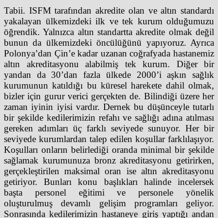
Tabii. ISFM tarafından akredite olan ve altın standardı
yakalayan ülkemizdeki ilk ve tek kurum olduğumuzu
öğrendik. Yalnızca altın standartta akredite olmak değil
bunun da ülkemizdeki öncülüğünü yapıyoruz. Ayrıca
Polonya’dan Çin’e kadar uzanan coğrafyada hastanemiz
altın akreditasyonu alabilmiş tek kurum. Diğer bir
yandan da 30’dan fazla ülkede 2000’i aşkın sağlık
kurumunun katıldığı bu küresel harekete dahil olmak,
bizler için gurur verici gerçekten de. Bilindiği üzere her
zaman iyinin iyisi vardır. Dernek bu düşünceyle tutarlı
bir şekilde kedilerimizin refahı ve sağlığı adına atılması
gereken adımları üç farklı seviyede sunuyor. Her bir
seviyede kurumlardan talep edilen koşullar farklılaşıyor.
Koşulları onların belirlediği oranda minimal bir şekilde
sağlamak kurumunuza bronz akreditasyonu getirirken,
gerçekleştirilen maksimal oran ise altın akreditasyonu
getiriyor. Bunları konu başlıkları halinde incelersek
başta personel eğitimi ve personele yönelik
oluşturulmuş devamlı gelişim programları geliyor.
Sonrasında kedilerimizin hastaneye giriş yaptığı andan