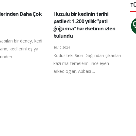
TÜ
şlerinden Daha Çok
Huzulu bir kedinin tarihi
patileri: 1.200 yıllık “pati
ğoğurma” hareketinin izleri
bulundu
 yapılan bir deney, kedi
16.10.2024
arın, kedilerini eş ya
Kudüs'teki Sion Dağı'ndan çıkarılan
inden ...
kazı malzemelerini inceleyen
arkeologlar, Abbasi ...