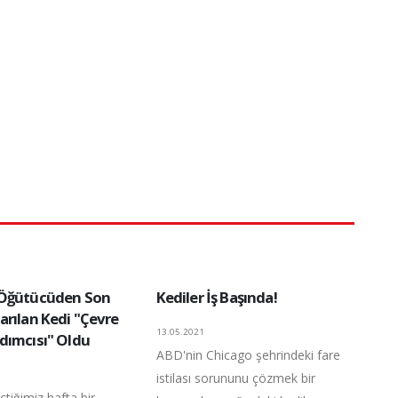
 Öğütücüden Son
Kediler İş Başında!
arılan Kedi "Çevre
13.05.2021
dımcısı" Oldu
ABD'nin Chicago şehrindeki fare
istilası sorununu çözmek bir
tiğimiz hafta bir