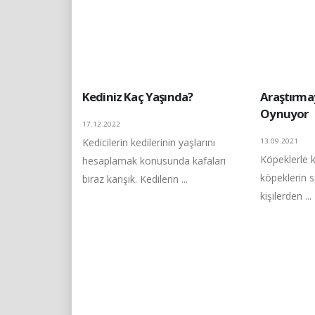
Kediniz Kaç Yaşında?
Araştırmay
Oynuyor
17.12.2022
Kedicilerin kedilerinin yaşlarını
13.09.2021
Köpeklerle k
hesaplamak konusunda kafaları
köpeklerin 
biraz karışık. Kedilerin ...
kişilerden ...