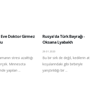
n Eve Doktor Girmez
Rusya’da Türk Bayrağı -
lu
Oksana Lyabakh
29.01.2020
amanın stresi azalttığı
Bu bir sirk de değil, kedilerin at
gerçek. Minnesota
koşularındaki gibi birbiriyle
nde yapılan ...
yarıştırıldığı bir ...