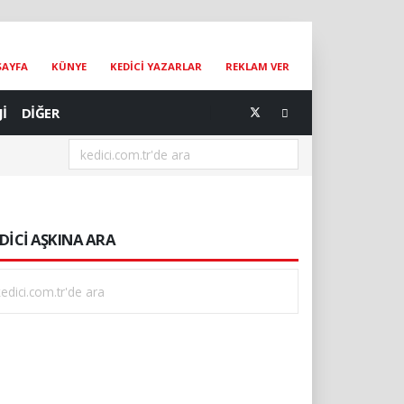
SAYFA
KÜNYE
KEDİCİ YAZARLAR
REKLAM VER
Jİ
DİĞER
DİCİ AŞKINA ARA