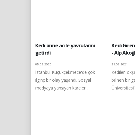
Kedi anne acile yavrularını
Kedi Gire
getirdi
- Alp Akoğ
05.05.2020
31.03.2021
İstanbul Küçükçekmece'de çok
Kedileri okş
ilginç bir olay yaşandı. Sosyal
bilinen bir 
medyaya yansıyan kareler ...
Üniversitesi'