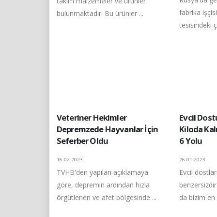
takım malzemeler ve ürünler
fabrika işçis
bulunmaktadır. Bu ürünler ...
tesisindeki ç
Veteriner Hekimler
Evcil Dos
Depremzede Hayvanlar İçin
Kiloda Ka
Seferber Oldu
6 Yolu
16.02.2023
26.01.2023
TVHB'den yapılan açıklamaya
Evcil dostla
göre, depremin ardından hızla
benzersizdir
örgütlenen ve afet bölgesinde ...
da bizim en 