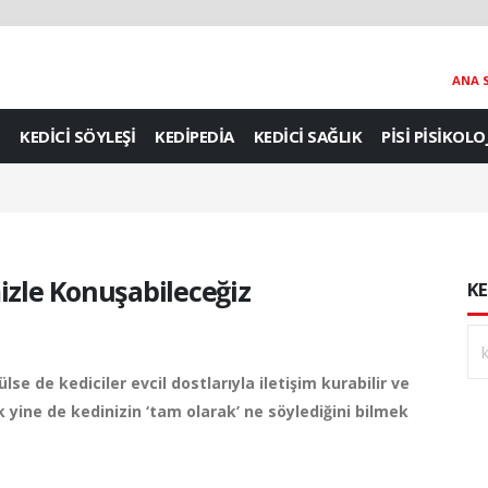
ANA 
KEDİCİ SÖYLEŞİ
KEDİPEDİA
KEDİCİ SAĞLIK
PİSİ PİSİKOLO
izle Konuşabileceğiz
KE
lse de kediciler evcil dostlarıyla iletişim kurabilir ve
ak yine de kedinizin ‘tam olarak’ ne söylediğini bilmek