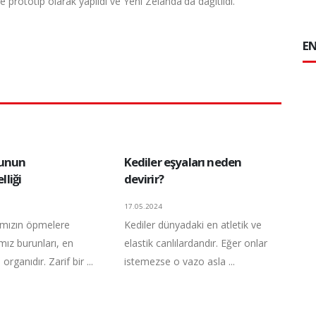
prototip olarak yapıldı ve Yeni Zelanda'da dağıtıldı.
EN
nunun
Kediler eşyaları neden
liği
devirir?
17.05.2024
ımızın öpmelere
Kediler dünyadaki en atletik ve
ız burunları, en
elastik canlılardandır. Eğer onlar
rganıdır. Zarif bir ...
istemezse o vazo asla ...