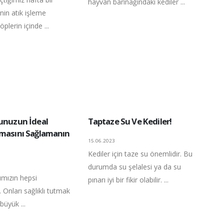
hayvan barınağındaki kediler ...
inin atık işleme
öplerin içinde ...
tunuzun İdeal
Taptaze Su Ve Kediler!
lmasını Sağlamanın
15.06.2023
Kediler için taze su önemlidir. Bu
durumda su şelalesi ya da su
rımızın hepsi
pınarı iyi bir fikir olabilir. ...
. Onları sağlıklı tutmak
büyük ...