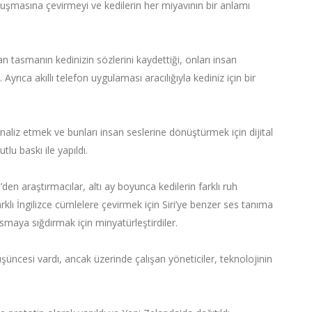
nuşmasına çevirmeyi ve kedilerin her miyavının bir anlamı
an tasmanın kedinizin sözlerini kaydettiği, onları insan
. Ayrıca akıllı telefon uygulaması aracılığıyla kediniz için bir
naliz etmek ve bunları insan seslerine dönüştürmek için dijital
tlu baskı ile yapıldı.
den araştırmacılar, altı ay boyunca kedilerin farklı ruh
farklı İngilizce cümlelere çevirmek için Siri’ye benzer ses tanıma
smaya sığdırmak için minyatürleştirdiler.
şüncesi vardı, ancak üzerinde çalışan yöneticiler, teknolojinin