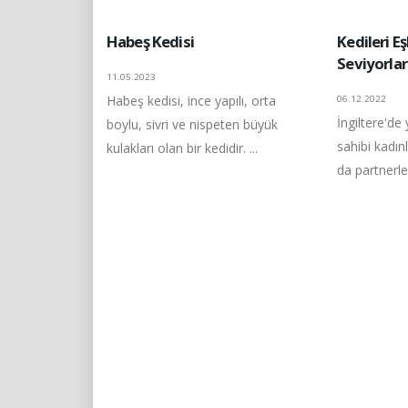
Habeş Kedisi
Kedileri E
Seviyorlar
11.05.2023
Habeş kedisi, ince yapılı, orta
06.12.2022
İngiltere'de
boylu, sivri ve nispeten büyük
sahibi kadınl
kulakları olan bir kedidir. ...
da partnerler