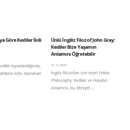
a Göre Kediler İkili
Ünlü İngiliz Filozof John Gray:
Kediler Bize Yaşamın
Anlamını Öğretebilir
ediler kıyaslandığında,
27.12.2020
İngiliz filozofun son eseri Feline
sahibine kötü davranan
Philosophy: Kediler ve Hayatın
Anlamı'nı, bu zihniyet ...