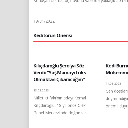
Konuşan tasma, üç boyutlu yazıcıda yaklaşık 50 tane 
19/01/2022
Keditörün Önerisi
Kılıçdaroğlu Şero'ya Söz
Kedi Bur
Verdi: “Yaş Mamayı Lüks
Mükemmel
Olmaktan Çıkaracağım”
14.06.2023
Can dostlar
13.03.2023
Millet İttifakı'nın adayı Kemal
doyamadığım
Kılıçdaroğlu, 18 yıl önce CHP
önemli duyu o
Genel Merkezi'nde doğan ve ...