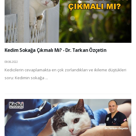
Kedim Sokağa Çıkmalı Mı? - Dr. Tarkan Özçetin
09.06.2022
Kedicilerin cevaplamakta en çok zorlandıkları ve ikileme düştükleri
soru: Kedimin sokağa ...