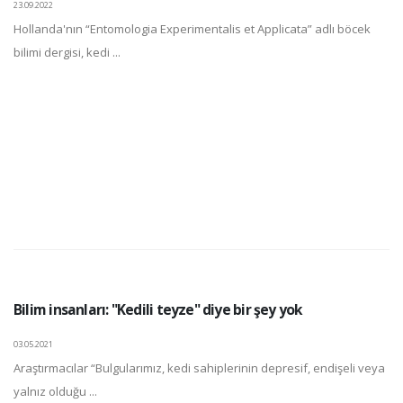
23.09.2022
Hollanda'nın “Entomologia Experimentalis et Applicata” adlı böcek
bilimi dergisi, kedi ...
Bilim insanları: "Kedili teyze" diye bir şey yok
03.05.2021
Araştırmacılar “Bulgularımız, kedi sahiplerinin depresif, endişeli veya
yalnız olduğu ...