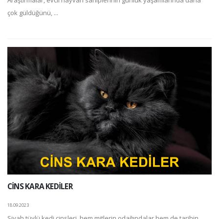
çok güldüğünü, ...
CİNS KARA KEDİLER
18.09.2023
Siyah tüylü kedi cinsleri, hem mitlerin odağındalar hem de tarihin