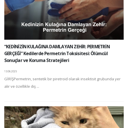
“KEDİNİZİN KULAĞINA DAMLAYAN ZEHİR: PERMETRİN
GERÇEĞİ” Kedilerde Permetrin Toksisitesi: Ölümcül
Sonuçlar ve Koruma Stratejileri
13.06.2025
GİRİŞPermetrin, sentetik bir piretroid olarak insektisit grubunda yer
alır ve özellikle dış ...