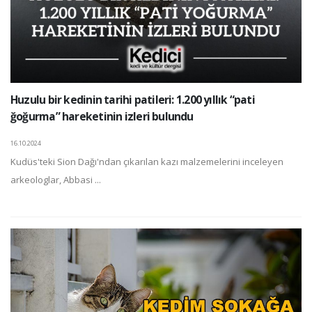
Huzulu bir kedinin tarihi patileri: 1.200 yıllık “pati
ğoğurma” hareketinin izleri bulundu
16.10.2024
Kudüs'teki Sion Dağı'ndan çıkarılan kazı malzemelerini inceleyen
arkeologlar, Abbasi ...