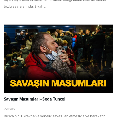
tozlu sayfalarında. Siyah ...
Savaşın Masumları - Seda Tuncel
25.02.2022
Rusya'nın, Ukrayna'ya yönelik savaş ilan etmesiyle ve harekatın