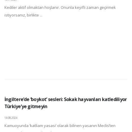
Kediler aktif olmaktan hoşlanır. Onunla keyifli zaman geçirmek
istiyorsanız, birlikte ...
İngiltere’de ‘boykot’ sesleri: Sokak hayvanları katlediliyor
Türkiye’ye gitmeyin
14.08.2024
Kamuoyunda ‘katliam yasası’ olarak bilinen yasanın Meclis’ten