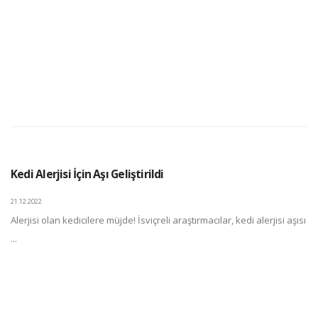
Kedi Alerjisi İçin Aşı Geliştirildi
21.12.2022
Alerjisi olan kedicilere müjde! İsviçreli araştırmacılar, kedi alerjisi aşısı
...