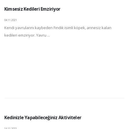
Kimsesiz Kedileri Emziriyor
04.11.2021
Kendi yavrularını kaybeden Fındık isimli köpek, annesiz kalan
kedileri emziriyor. Yavru ...
Kedinizle Yapabileceğiniz Aktiviteler
14.11.2021