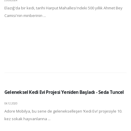
23.05.2024
Elazığ'da bir kedi, tarihi Harput Mahallesi'ndeki 500 yıllık Ahmet Bey
Camisi'nin minberinin ...
Geleneksel Kedi Evi Projesi Yeniden Başladı - Seda Tuncel
04.12.2020
Adore Mobilya, bu sene de gelenekselleşen ‘Kedi Evi’ projesiyle 10.
kez sokak hayvanlarına ...