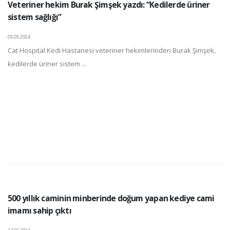
Veteriner hekim Burak Şimşek yazdı: “Kedilerde üriner
sistem sağlığı”
05.05.2024
Cat Hospital Kedi Hastanesi veteriner hekimlerinden Burak Şimşek,
kedilerde üriner sistem ...
500 yıllık caminin minberinde doğum yapan kediye cami
imamı sahip çıktı