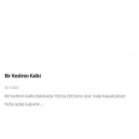
Bir Kedinin Kalbi
18.11.2022
Bir kedinin kalbi dakikada 100 ila 200 kere atar. Kalp kapakçıkları
hızla açılıp kapanır. ...