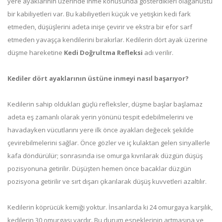
yere ayaklarının üzerinde inme konusunda gösterdikleri olağanüstü
bir kabiliyetleri var. Bu kabiliyetleri küçük ve yetişkin kedi fark
etmeden, düşüşlerini adeta inişe çevirir ve ekstra bir efor sarf
etmeden yavaşça kendilerini bırakırlar. Kedilerin dört ayak üzerine
düşme hareketine
Kedi Doğrultma Refleksi
adı verilir.
Kediler dört ayaklarının üstüne inmeyi nasıl başarıyor?
Kedilerin sahip oldukları güçlü refleksler, düşme başlar başlamaz
adeta eş zamanlı olarak yerin yönünü tespit edebilmelerini ve
havadayken vücutlarını yere ilk önce ayakları değecek şekilde
çevirebilmelerini sağlar. Önce gözler ve iç kulaktan gelen sinyallerle
kafa döndürülür; sonrasında ise omurga kıvrılarak düzgün düşüş
pozisyonuna getirilir. Düşüşten hemen önce bacaklar düzgün
pozisyona getirilir ve sırt dışarı çıkarılarak düşüş kuvvetleri azaltılır.
Kedilerin köprücük kemiği yoktur. İnsanlarda ki 24 omurgaya karşılık,
kedilerin 30 omurgası vardır. Bu durum esneklerinin artmasına ve