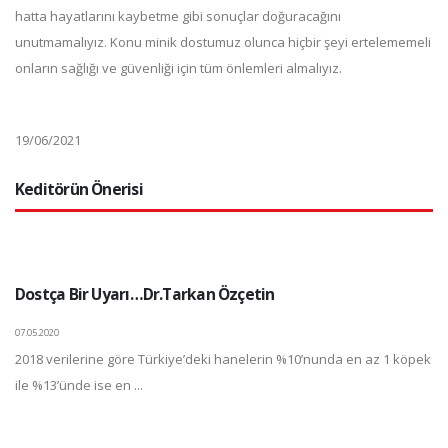
hatta hayatlarını kaybetme gibi sonuçlar doğuracağını
unutmamalıyız. Konu minik dostumuz olunca hiçbir şeyi ertelememeli
onların sağlığı ve güvenliği için tüm önlemleri almalıyız.
19/06/2021
Keditörün Önerisi
Dostça Bir Uyarı…Dr.Tarkan Özçetin
07.05.2020
2018 verilerine göre Türkiye’deki hanelerin %10’nunda en az 1 köpek
ile %13’ünde ise en ...