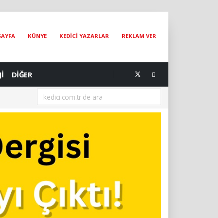
SAYFA
KÜNYE
KEDİCİ YAZARLAR
REKLAM VER
Jİ
DİĞER
[04.08.2026] The Catographer Nils Jacobi : Dünyanın En Ünlü Kedi Foto