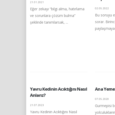
21.01.2021
Eğer zekayı “bilgi alma, hatırlama
02.05.2022
Bu soruyu en
ve sorunlara çözüm bulma”
sorar. Birinc
şeklinde tanımlarsak, ...
paylaşmaya y
Yavru Kedinin Acıktığını Nasıl
Ana Yemek 
Anlarız?
07.05.2020
Gurmepisi 
21.07.2023
Yavru Kedinin Acıktığını Nasıl
yolculukları