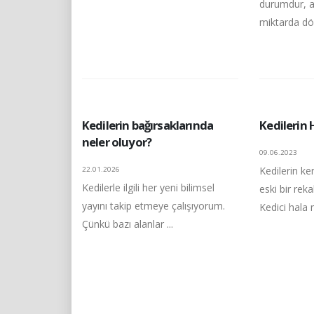
durumdur, an
miktarda dök
Kedilerin bağırsaklarında
Kedilerin 
neler oluyor?
09.06.2023
Kedilerin ke
22.01.2026
Kedilerle ilgili her yeni bilimsel
eski bir rek
yayını takip etmeye çalışıyorum.
Kedici hala 
Çünkü bazı alanlar ...