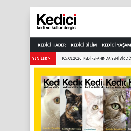
KEDİCİ HABER
KEDİCİ BİLİM
KEDİCİ YAŞAM
YENİLER >
[05.08.2026] KEDİ REFAHINDA YENİ BİR 