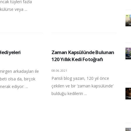
cak tüyleri fazla
ülürse veya ...
Hediyeleri
Zaman Kapsülünde Bulunan
120 Yıllık Kedi Fotoğrafı
mirgen arkadaşları ile
08.06.2021
Parisli blog yazarı, 120 yıl önce
abeti olsa da, birçok
çekilen ve bir ‘zaman kapsülünde’
merak ediyor: ...
bulduğu kedilerin ...