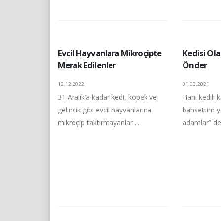
Evcil Hayvanlara Mikroçipte
Kedisi Ola
Merak Edilenler
Önder
12.12.2022
01.03.2021
31 Aralık’a kadar kedi, köpek ve
Hani kedili 
gelincik gibi evcil hayvanlarına
bahsettim ya
mikroçip taktırmayanlar ...
adamlar” dem