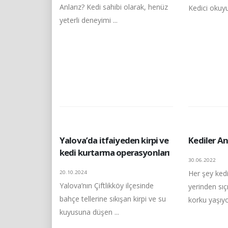
Anlarız? Kedi sahibi olarak, henüz
Kedici okuyuc
yeterli deneyimi ...
Yalova’da itfaiyeden kirpi ve
Kediler An
kedi kurtarma operasyonları
30.06.2022
Her şey kedi
20.10.2024
Yalova’nın Çiftlikköy ilçesinde
yerinden sı
bahçe tellerine sıkışan kirpi ve su
korku yaşıyo
kuyusuna düşen ...