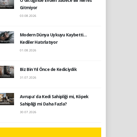
O Gittiğinde Evden Sadece Bir Nefes
Gitmiyor
03.08.2026
Modern Dünya Uykuyu Kaybetti…
Kediler Hatırlatıyor
01.08.2026
Biz Bin Yıl Önce de Kediciydik
31.07.2026
Avrupa’ da Kedi Sahipliği mi, Köpek
Sahipliği mi Daha Fazla?
30.07.2026