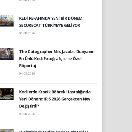
KEDİ REFAHINDA YENİ BİR DÖNEM:
SECURECAT TÜRKİYE’YE GELİYOR
05.08.2026
The Catographer Nils Jacobi : Dünyanın
En Ünlü Kedi Fotoğrafçısı ile Özel
Röportaj
04.08.2026
Kedilerde Kronik Böbrek Hastalığında
Yeni Dönem: IRIS 2026 Gerçekten Neyi
Değiştirdi?
03.08.2026