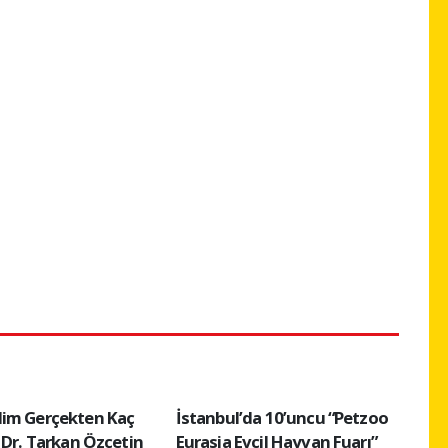
im Gerçekten Kaç
İstanbul’da 10’uncu “Petzoo
 Dr. Tarkan Özçetin
Eurasia Evcil Hayvan Fuarı”