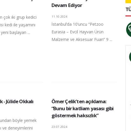
Devam Ediyor
TÜ
 çok iki grup kedici
11.10.2024
İstanbul’da 10’uncu “Petzoo
isi kedi ile yaşamını
Eurasia – Evcil Hayvan Ürün
eni başlayan ...
Malzeme ve Aksesuar Fuarı” 9 ...
- Jülide Okkalı
Ömer Çelik’ten açıklama:
“Bunu bir katliam yasası gibi
göstermek haksızlık”
bundan böyle yemek
23.07.2024
nı ve deneyimlerini