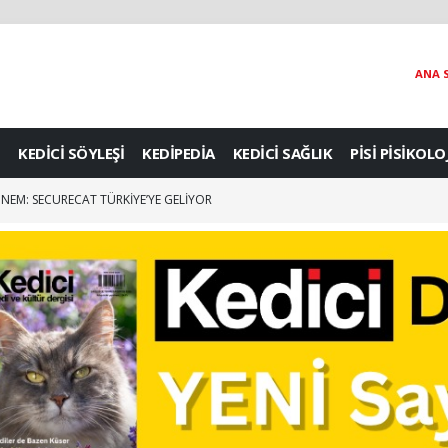
ANA 
KEDİCİ SÖYLEŞİ
KEDİPEDİA
KEDİCİ SAĞLIK
PİSİ PİSİKOLO
DÖNEM: SECURECAT TÜRKİYE’YE GELİYOR