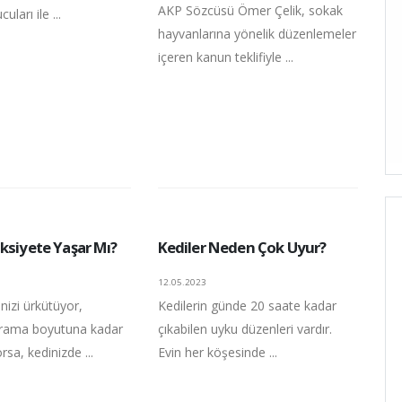
AKP Sözcüsü Ömer Çelik, sokak
uları ile ...
hayvanlarına yönelik düzenlemeler
içeren kanun teklifiyle ...
ksiyete Yaşar Mı?
Kediler Neden Çok Uyur?
12.05.2023
nizi ürkütüyor,
Kedilerin günde 20 saate kadar
çrama boyutuna kadar
çıkabilen uyku düzenleri vardır.
rsa, kedinizde ...
Evin her köşesinde ...