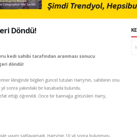
Geri Döndü!
KE
avru kedi sahibi tarafından aranması sonucu
geri döndü!
r kliniğinde bilgileri güncel tutulan Harry’nin, sahibinin onu
yıl sonra yakındaki bir kasabada bulundu.
fat ettiği öğrenildi. Önce bir barınağa götürülen Harry,
şiyle uyum sağlayamadı. Harry’nin 10 yıl sonra bulunması,