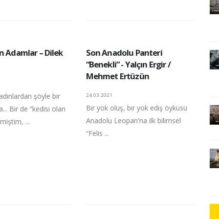
n Adamlar – Dilek
Son Anadolu Panteri
“Benekli” - Yalçın Ergir /
Mehmet Ertüzün
kadınlardan şöyle bir
24.03.2021
Bir yok oluş, bir yok ediş öyküsü
... Bir de “kedisi olan
Anadolu Leoparı'na ilk bilimsel
iştim, ...
“Felis ...