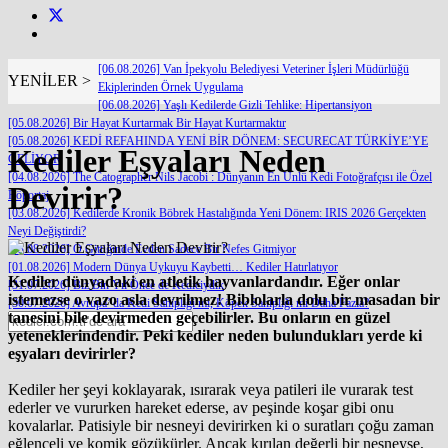
[06.08.2026] Van İpekyolu Belediyesi Veteriner İşleri Müdürlüğü
YENİLER >
Ekiplerinden Örnek Uygulama
[06.08.2026] Yaşlı Kedilerde Gizli Tehlike: Hipertansiyon
[05.08.2026] Bir Hayat Kurtarmak Bir Hayat Kurtarmaktır
[05.08.2026] KEDİ REFAHINDA YENİ BİR DÖNEM: SECURECAT TÜRKİYE’YE
Kediler Eşyaları Neden
GELİYOR
[04.08.2026] The Catographer Nils Jacobi : Dünyanın En Ünlü Kedi Fotoğrafçısı ile Özel
Devirir?
Röportaj
[03.08.2026] Kedilerde Kronik Böbrek Hastalığında Yeni Dönem: IRIS 2026 Gerçekten
Neyi Değiştirdi?
[03.08.2026] O Gittiğinde Evden Sadece Bir Nefes Gitmiyor
[01.08.2026] Modern Dünya Uykuyu Kaybetti… Kediler Hatırlatıyor
Kediler dünyadaki en atletik hayvanlardandır. Eğer onlar
[31.07.2026] Biz Bin Yıl Önce de Kediciydik
istemezse o vazo asla devrilmez! Biblolarla dolu bir masadan bir
[30.07.2026] Avrupa’ da Kedi Sahipliği mi, Köpek Sahipliği mi Daha Fazla?
tanesini bile devirmeden geçebilirler. Bu onların en güzel
yeteneklerindendir. Peki kediler neden bulundukları yerde ki
eşyaları devirirler?
Kediler her şeyi koklayarak, ısırarak veya patileri ile vurarak test
ederler ve vururken hareket ederse, av peşinde koşar gibi onu
kovalarlar. Patisiyle bir nesneyi devirirken ki o suratları çoğu zaman
eğlenceli ve komik gözükürler. Ancak kırılan değerli bir nesneyse,