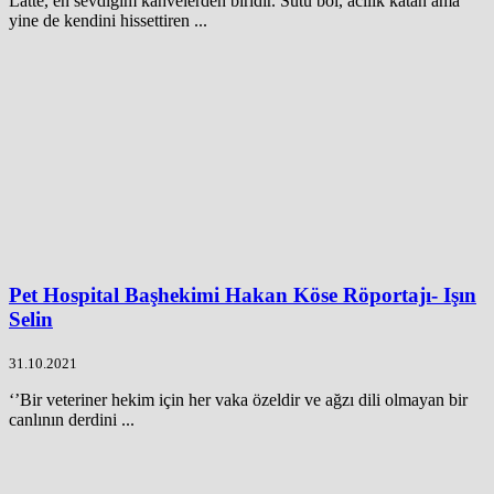
Latte, en sevdiğim kahvelerden biridir. Sütü bol, acılık katan ama
yine de kendini hissettiren ...
Pet Hospital Başhekimi Hakan Köse Röportajı- Işın
Selin
31.10.2021
‘’Bir veteriner hekim için her vaka özeldir ve ağzı dili olmayan bir
canlının derdini ...