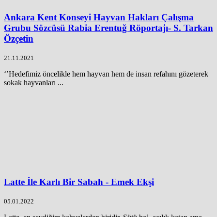
Ankara Kent Konseyi Hayvan Hakları Çalışma
Grubu Sözcüsü Rabia Erentuğ Röportajı- S. Tarkan
Özçetin
21.11.2021
‘’Hedefimiz öncelikle hem hayvan hem de insan refahını gözeterek
sokak hayvanları ...
Latte İle Karlı Bir Sabah - Emek Ekşi
05.01.2022