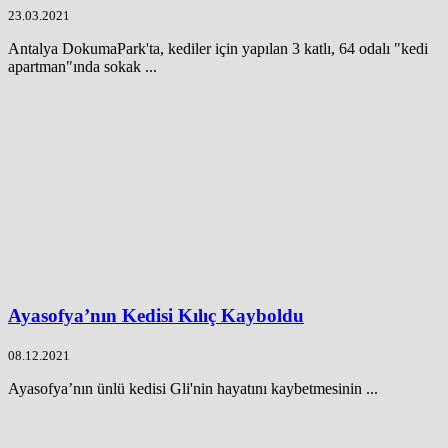
23.03.2021
Antalya DokumaPark'ta, kediler için yapılan 3 katlı, 64 odalı "kedi
apartman"ında sokak ...
Ayasofya’nın Kedisi Kılıç Kayboldu
08.12.2021
Ayasofya’nın ünlü kedisi Gli'nin hayatını kaybetmesinin ...