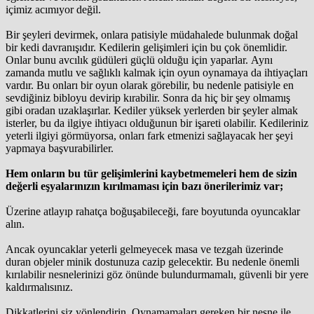
içimiz acımıyor değil.
Bir şeyleri devirmek, onlara patisiyle müdahalede bulunmak doğal
bir kedi davranışıdır. Kedilerin gelişimleri için bu çok önemlidir.
Onlar bunu avcılık güdüleri güçlü olduğu için yaparlar. Aynı
zamanda mutlu ve sağlıklı kalmak için oyun oynamaya da ihtiyaçları
vardır. Bu onları bir oyun olarak görebilir, bu nedenle patisiyle en
sevdiğiniz bibloyu devirip kırabilir. Sonra da hiç bir şey olmamış
gibi oradan uzaklaşırlar. Kediler yüksek yerlerden bir şeyler almak
isterler, bu da ilgiye ihtiyacı olduğunun bir işareti olabilir. Kedileriniz
yeterli ilgiyi görmüyorsa, onları fark etmenizi sağlayacak her şeyi
yapmaya başvurabilirler.
Hem onların bu tür gelişimlerini kaybetmemeleri hem de sizin
değerli eşyalarınızın kırılmaması için bazı önerilerimiz var;
Üzerine atlayıp rahatça boğuşabileceği, fare boyutunda oyuncaklar
alın.
Ancak oyuncaklar yeterli gelmeyecek masa ve tezgah üzerinde
duran objeler minik dostunuza cazip gelecektir. Bu nedenle önemli
kırılabilir nesnelerinizi göz önünde bulundurmamalı, güvenli bir yere
kaldırmalısınız.
Dikkatlerini siz yönlendirin. Oynamamaları gereken bir nesne ile