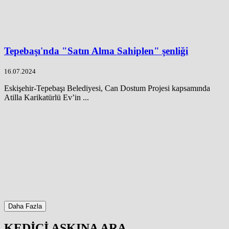
Tepebaşı'nda "Satın Alma Sahiplen" şenliği
16.07.2024
Eskişehir-Tepebaşı Belediyesi, Can Dostum Projesi kapsamında
Atilla Karikatürlü Ev’in ...
Daha Fazla
KEDİCİ AŞKINA ARA