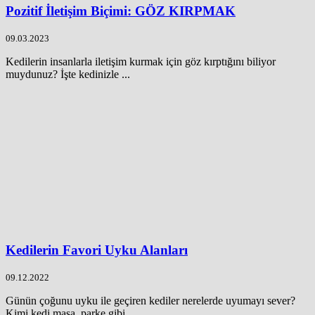
Pozitif İletişim Biçimi: GÖZ KIRPMAK
09.03.2023
Kedilerin insanlarla iletişim kurmak için göz kırptığını biliyor
muydunuz? İşte kedinizle ...
Kedilerin Favori Uyku Alanları
09.12.2022
Günün çoğunu uyku ile geçiren kediler nerelerde uyumayı sever?
Kimi kedi masa, parke gibi ...