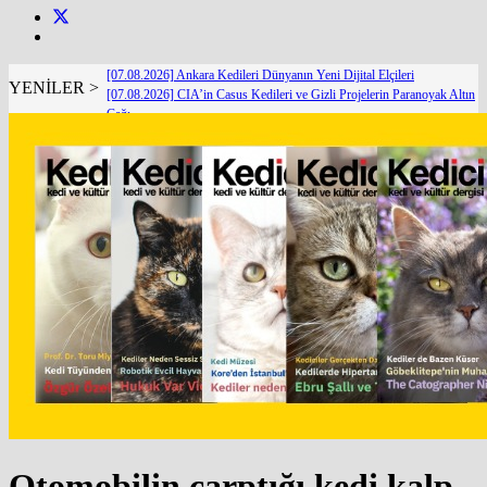
[07.08.2026] Ankara Kedileri Dünyanın Yeni Dijital Elçileri
YENİLER >
[07.08.2026] CIA’in Casus Kedileri ve Gizli Projelerin Paranoyak Altın
Çağı
[07.08.2026] Dünya Kediler Günü'nün Adresi İstanbul Kedi Müzesi
[06.08.2026] Van İpekyolu Belediyesi Veteriner İşleri Müdürlüğü Ekiplerinden Örnek
Uygulama
[06.08.2026] Yaşlı Kedilerde Gizli Tehlike: Hipertansiyon
[05.08.2026] Bir Hayat Kurtarmak Bir Hayat Kurtarmaktır
[05.08.2026] KEDİ REFAHINDA YENİ BİR DÖNEM: SECURECAT TÜRKİYE’YE
GELİYOR
[04.08.2026] The Catographer Nils Jacobi : Dünyanın En Ünlü Kedi Fotoğrafçısı ile Özel
Röportaj
[03.08.2026] Kedilerde Kronik Böbrek Hastalığında Yeni Dönem: IRIS 2026 Gerçekten
Neyi Değiştirdi?
[03.08.2026] O Gittiğinde Evden Sadece Bir Nefes Gitmiyor
Otomobilin çarptığı kedi kalp