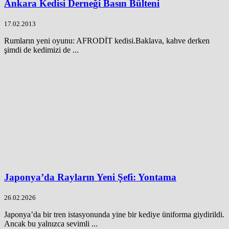
Ankara Kedisi Derneği Basın Bülteni
17.02.2013
Rumların yeni oyunu: AFRODİT kedisi.Baklava, kahve derken
şimdi de kedimizi de ...
Japonya’da Rayların Yeni Şefi: Yontama
26.02.2026
Japonya’da bir tren istasyonunda yine bir kediye üniforma giydirildi.
Ancak bu yalnızca sevimli ...