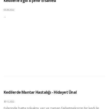
Kedilerle İlgili 8 Şehir Efsanesi
05.09.2022
...
Kedilerde Mantar Hastalığı - Hidayet Ünal
30.12.2022
Evlerinde hatta sokakta, yer ve zaman farketmeksizin bir kedi ile