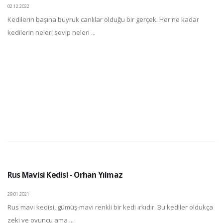
02.12.2022
Kedilerin başına buyruk canlılar olduğu bir gerçek. Her ne kadar
kedilerin neleri sevip neleri ...
Rus Mavisi Kedisi - Orhan Yılmaz
29.01.2021
Rus mavi kedisi, gümüş-mavi renkli bir kedi ırkıdır. Bu kediler oldukça
zeki ve oyuncu ama ...