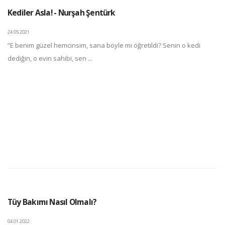
Kediler Asla! - Nurşah Şentürk
24.05.2021
“E benim güzel hemcinsim, sana böyle mi öğretildi? Senin o kedi
dediğin, o evin sahibi, sen ...
Tüy Bakımı Nasıl Olmalı?
04.01.2022