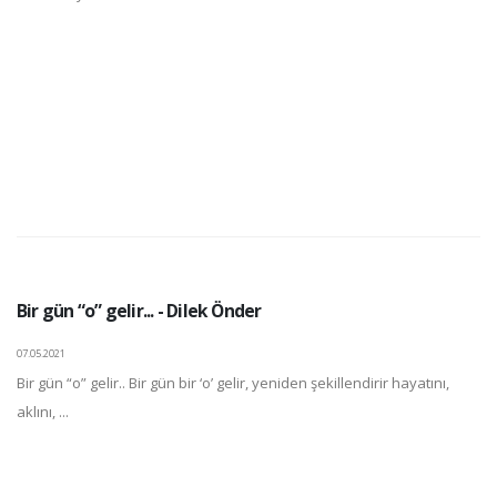
Bir gün “o” gelir... - Dilek Önder
07.05.2021
Bir gün “o” gelir.. Bir gün bir ‘o’ gelir, yeniden şekillendirir hayatını,
aklını, ...