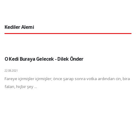
Kediler Alemi
O Kedi Buraya Gelecek - Dilek Önder
22.08.2021
Fareye içirmişler içirmişler; önce şarap sonra votka ardından cin, bira
falan, hiçbir şey ...